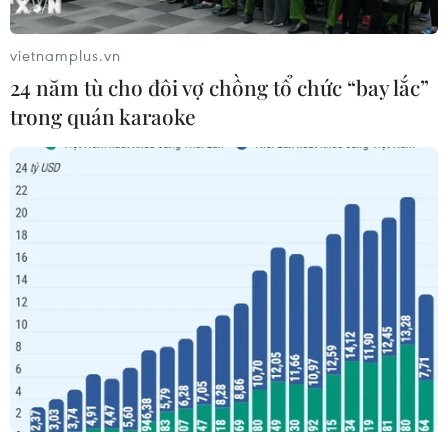
hệ phi công nữ mới.
Các nguồn thạo tin với văn phòng tuyển dụng
vietnamplus.vn
phi công của Không quân PLA cho biết 35 thí
24 năm tù cho đôi vợ chồng tổ chức “bay lắc”
sinh sẽ được lựa chọn từ các trường trung học ở
trong quán karaoke
31 tỉnh, thành phố và khu tự trị.
[Nữ phi công đầu tiên lái chiến đấu cơ J-10
của Trung Quốc tử nạn]
Theo báo trên, văn phòng trên sẽ chọn các ứng
viên dự tuyển có năm sinh trong giai đoạn từ
ngày 31/8/1997-31/8/2000, có chiều cao từ 1,65-
1,85m cùng nhiều yêu cầu thị lực khác. Các tân
binh được lựa chọn này sẽ tiếp tục trở thành các
phi công nữ thế hệ thứ 11 của PLA.