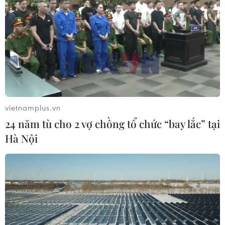
vietnamplus.vn
24 năm tù cho 2 vợ chồng tổ chức “bay lắc” tại
Hà Nội