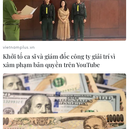
diễn tập không quân tầm xa hôm 10/12 vừa qua trên
bầu trời Biển Hoa Đông, Biển Đông là những hoạt động
quân sự thường kỳ và thông thường.
vietnamplus.vn
Khởi tố ca sĩ và giám đốc công ty giải trí vì
xâm phạm bản quyền trên YouTube
Sức mạnh không quân Trung Quốc khiến