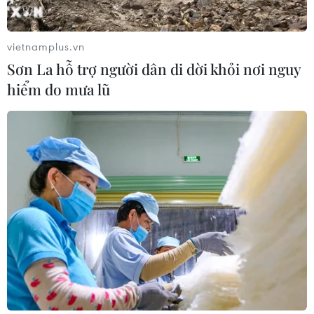
vietnamplus.vn
Sơn La hỗ trợ người dân di dời khỏi nơi nguy
hiểm do mưa lũ
CƠ QUAN CHỦ QUẢN: THÔNG TẤN XÃ VIỆT NAM
Tổng Biên tập: TRẦN TIẾN DUẨN
Phó Tổng Biên tập: NGUYỄN THỊ TÁM, KHÚC THANH
THỦY
Sở hữu trí tuệ
Quy định sử dụng
RSS
Hỗ trợ
Ngôn ngữ
TTXVN
Dịch vụ tin
Quảng cáo
Liên hệ