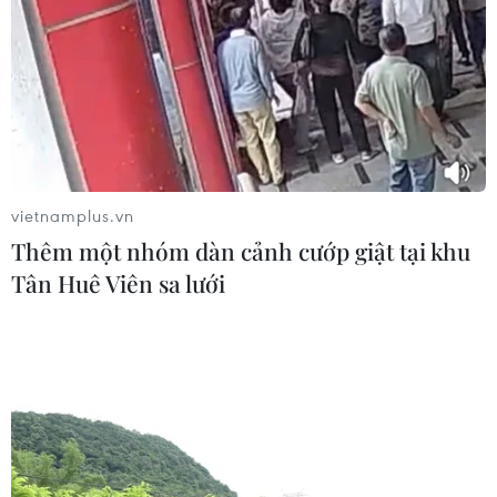
Nhật Bản-Mỹ xác nhận can thiệp thị
trường ngoại hối để hỗ trợ đồng yen
03/08/2026 00:36
Australia hoàn thiện dự luật buộc các
nền tảng số trả phí cho báo chí
vietnamplus.vn
03/08/2026 00:25
Thêm một nhóm dàn cảnh cướp giật tại khu
Tân Huê Viên sa lưới
Công suất điện mặt trời của Trung
Quốc dự kiến sẽ vượt điện than trong
quý 3
02/08/2026 23:06
Đánh bom liều chết tại Pakistan, ít