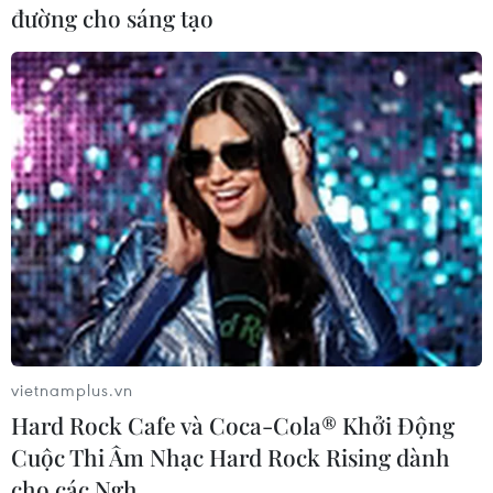
đường cho sáng tạo
#Vé máy bay
#Không quân Trung Quốc. Phi công
#Khu tự trị
#tin tức
#tin tức mới nhất
#tin tức 24h
#tin tức mới nhất trong ngày
#tin tức thời sự
#tin tức hot
#tin tức an ninh
#tin tức hot
#an ninh
#an ninh nghệ an
#thời sự
#thời sự hôm nay
#bản tin thời sự
#tội phạm
#truy nã
#tội phạm hình sự
#hình sự
#công an
#vụ án
vietnamplus.vn
#phạm pháp
#pháp luật
#pháp đình
#xã hội
Hard Rock Cafe và Coca-Cola® Khởi Động
#an ninh xã hội
#chính trị
#VietnamPlus
#Vietnam
Cuộc Thi Âm Nhạc Hard Rock Rising dành
#Plus
Trung Quốc
cho các Ngh…