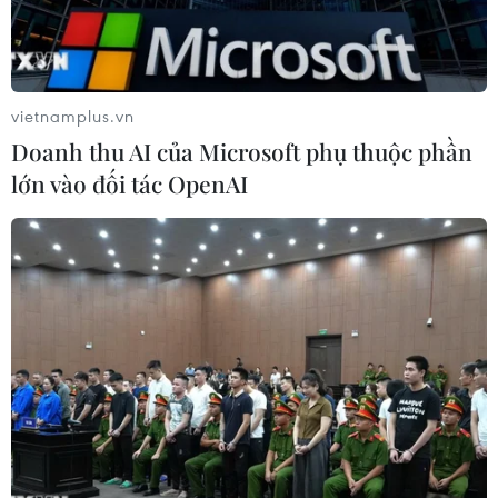
vietnamplus.vn
Doanh thu AI của Microsoft phụ thuộc phần
lớn vào đối tác OpenAI
Những thành viên khoá học đầu tiên dành cho các nữ phi công
lái máy bay chiến đấu tại căn cứ không quân Trung Quốc ở Bắc
Kinh năm 2009. (Nguồn: AFP/TTXVN)
Nhật báo Quân Giải phóng Nhân dân Trung
Quốc (PLA) ngày 9/6 đưa tin trong năm nay,
Không quân PLA sẽ bắt đầu tuyển dụng một thế