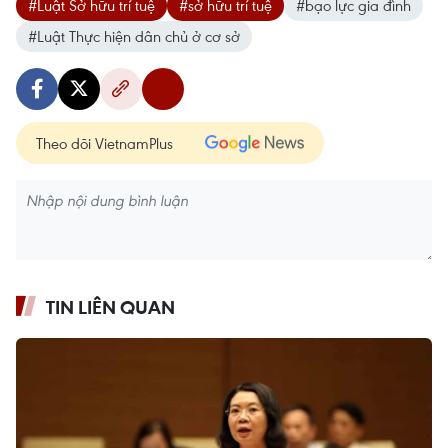
#Luật Sở hữu trí tuệ
#sở hữu trí tuệ
#bạo lực gia đình
#Luật Thực hiện dân chủ ở cơ sở
Theo dõi VietnamPlus
TIN LIÊN QUAN