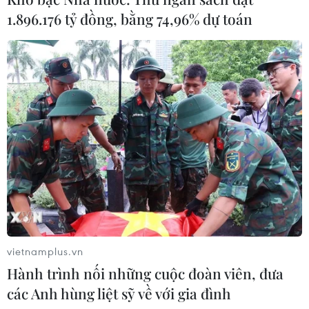
1.896.176 tỷ đồng, bằng 74,96% dự toán
TIN CÙNG CHUYÊN MỤC
Bão Dolphin càn quét các đảo miền
Nam Nhật Bản, sân bay Okinawa
phải đóng cửa
07/08/2026 09:10
Thái Lan: Ôtô lao vào trung tâm
chăm sóc trẻ làm khoảng nạn nhân
bị thương
07/08/2026 08:13
vietnamplus.vn
Thủ tướng Thái Lan chỉ đạo khẩn sau
Hành trình nối những cuộc đoàn viên, đưa
vụ xả súng tại trường học
các Anh hùng liệt sỹ về với gia đình
07/08/2026 06:37