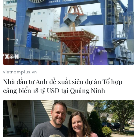
Theo BBC, sau trận động đất trên khoảng 2 giờ, sóng thần đã
xuất hiện tại vùng biển Đông Bắc New Zealand. (Nguồn: Daily
Mail)
vietnamplus.vn
Nhà đầu tư Anh đề xuất siêu dự án Tổ hợp
cảng biển 18 tỷ USD tại Quảng Ninh