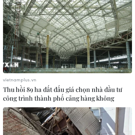
Người dân New Zealand sơ tán sau
động đất do cảnh báo sóng thần
13/11/2016 14:01
Sau trận động đất 7,8 độ Richter đã làm rung chuyển
New Zealand, Cơ quan phòng vệ dân sự đã ra cảnh
báo sóng thần, khuyến cáo người dân trên vùng biển
phía Đông nước này tìm nơi trú ẩn an toàn.
vietnamplus.vn
Thu hồi 89 ha đất đấu giá chọn nhà đầu tư
công trình thành phố cảng hàng không