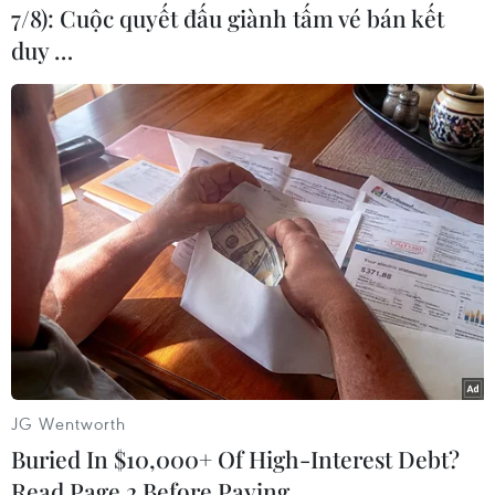
7/8): Cuộc quyết đấu giành tấm vé bán kết
duy …
JG Wentworth
Buried In $10,000+ Of High-Interest Debt?
Read Page 2 Before Paying