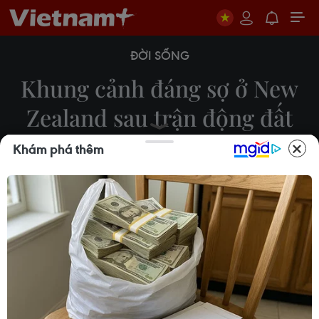
ĐỜI SỐNG
Khung cảnh đáng sợ ở New
Zealand sau trận động đất
mạnh 7,8 độ Richter
Khám phá thêm
Huy Đồng
13/11/2016 14:12
Ngày 13/11, một trận động đất mạnh 7,8 độ Richter
đã làm rung chuyển New Zealand, đồng thời đưa
ra cảnh báo sóng thần.