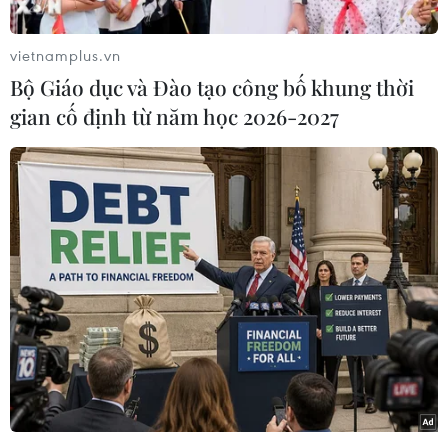
vietnamplus.vn
Bộ Giáo dục và Đào tạo công bố khung thời
Cửa kính tại một nhà hàng ở Christchurch vỡ vụn. (Nguồn: Daily
gian cố định từ năm học 2026-2027
Mail)