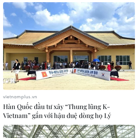
13/11/2016 13:55
Trận động đất mạnh 7,8 độ Richter đã làm rung chuyển
New Zealand có thể được cảm nhận ở gần như khắp
cả nước, đồng thời kéo theo một loạt dư chấn mạnh.
vietnamplus.vn
Hàn Quốc đầu tư xây “Thung lũng K-
Vietnam” gắn với hậu duệ dòng họ Lý