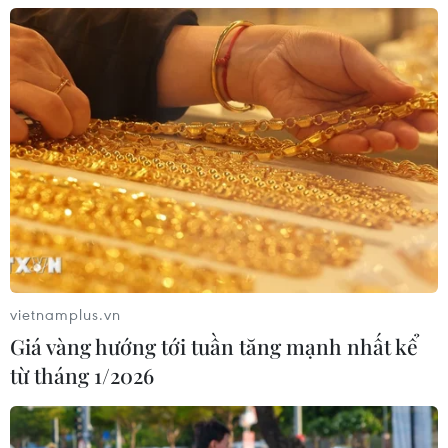
Thái Lan: Xả súng gây thương vong
tại trường học ở Nonthaburi
07/08/2026 05:12
Nghệ nhân Đặng Văn Hậu
thổi sức sống mới cho nghệ thuật tò
he truyền thống
07/08/2026 03:19
vietnamplus.vn
Giá vàng hướng tới tuần tăng mạnh nhất kể
Sập công trình tại Cuba khiến 2
từ tháng 1/2026
người tử vong
07/08/2026 01:48