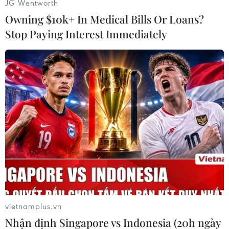
JG Wentworth
Owning $10k+ In Medical Bills Or Loans?
Stop Paying Interest Immediately
Tâm của trận động đất nằm ở khu vực cách thành phố
Christchurch thuộc đảo Nam 91km về phía Bắc-Đông Bắc và ở
độ sâu 10km. (Nguồn: Daily Mail)
vietnamplus.vn
Nhận định Singapore vs Indonesia (20h ngày