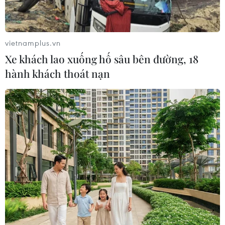
vietnamplus.vn
Người dân được khuyến cáo di tản lên những vùng đất cao.
Xe khách lao xuống hố sâu bên đường, 18
(Nguồn: Daily Mail)
hành khách thoát nạn
(Vietnam+)