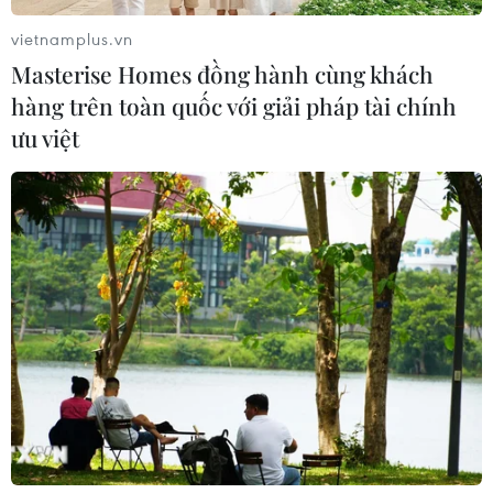
vietnamplus.vn
Masterise Homes đồng hành cùng khách
hàng trên toàn quốc với giải pháp tài chính
#Cửa hàng
#New Zealand
#Sóng thần
#Động đất
ưu việt
#Cảnh báo
#Khung cảnh đáng sợ
#Đổ nát sau động đất ở New Zealand
New Zealand
Theo dõi VietnamPlus
TIN LIÊN QUAN