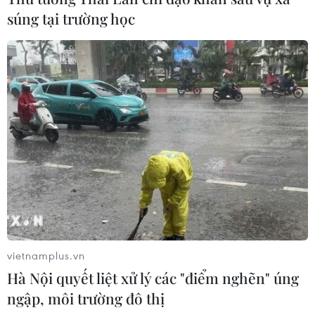
New Zealand 91km về phía Bắc-Đông Bắc.
súng tại trường học
vietnamplus.vn
Sóng thần xuất hiện tại biển New Zealand
Hà Nội quyết liệt xử lý các "điểm nghẽn" úng
ngập, môi trường đô thị
sau trận động đất