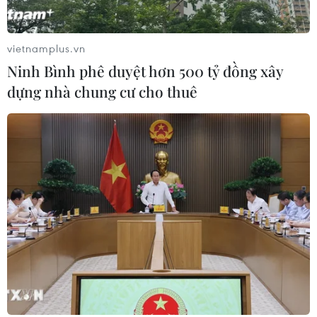
NGHE
vietnamplus.vn
Ninh Bình phê duyệt hơn 500 tỷ đồng xây
dựng nhà chung cư cho thuê
Mỹ chưa chấp thuận
Chính quyền tỉnh Đồng
Israel đánh mục tiêu
Nai xác minh thông tin
năng lượng Iran
xuất hiện cá sấu tại suối
Cây Xanh
Mới đây, Bộ trưởng Quốc
phòng Israel - ông Israel
Chính quyền xã Đăk Ơ
Katz cho biết Mỹ hiện
(tỉnh Đồng Nai) đang xác