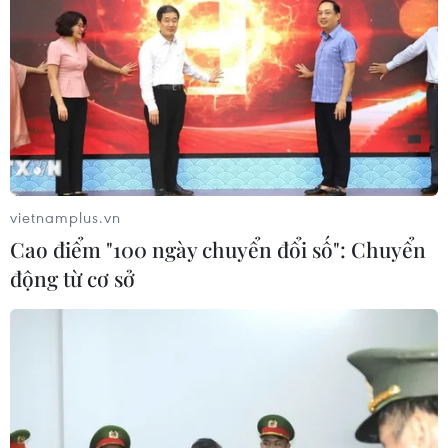
răng bị phát hiện tại sân
NGHE
bay Tân Sơn Nhất.
NGHE
vietnamplus.vn
Cao điểm "100 ngày chuyển đổi số": Chuyển
động từ cơ sở
Tổng thống Nga lý giải
Cục diện chiến sự Nga-
tiến độ chiến dịch quân
Ukraine ngày càng phức
sự tại Ukraine
tạp khi Mỹ cấp phép cho
Kiev sản xuất tên lửa
Theo trang Topwar, Tổng