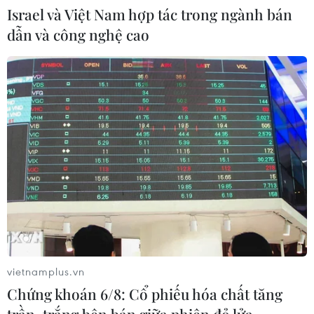
Israel và Việt Nam hợp tác trong ngành bán
dẫn và công nghệ cao
Iran phủ nhận tuyên bố
Ukraine tung đòn tập
của ông Trump về đề
kích hàng trăm UAV
nghị dừng không kích
đánh thẳng vào loạt tỉnh
thành Nga
Các nguồn tin quân sự
Iran ngày 2/8 bác bỏ
Rạng sáng 2/8, Ukraine
tuyên bố của Tổng thống
phát động một trong
vietnamplus.vn
Mỹ Donald Trump rằng
những đợt tấn công lớn
Chứng khoán 6/8: Cổ phiếu hóa chất tăng
Tehran đã đề nghị
nhất năm khi phóng hơn
trần, trắng bên bán giữa phiên đỏ lửa