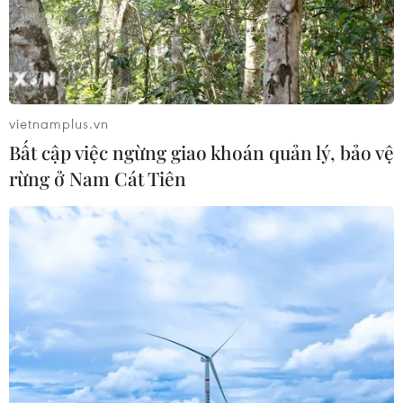
thương vong nghiêm
lượng Mỹ.
trọng.
NGHE
NGHE
vietnamplus.vn
Bất cập việc ngừng giao khoán quản lý, bảo vệ
rừng ở Nam Cát Tiên
Đội tuyển Việt Nam
Iran ra điều kiện gì với
nhận thưởng 2 tỷ đồng
Mỹ trước khi mở lại Eo
sau thắng lợi trước
biển Hormuz?
Indonesia
Iran tuyên bố Eo biển