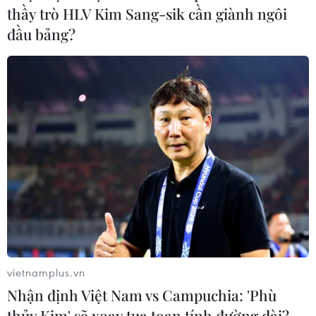
thầy trò HLV Kim Sang-sik cần giành ngôi
đầu bảng?
#Đi bão u23 việt nam
#trưng dụng lầu bảo đại
#mạo danh lắp đồng hồ nước
#tai nạn xe lôi
#chuyển đổi xe điện
#vành đai 1
#động đất nga
#ngừng bắn thái lan-campuchia
vietnamplus.vn
Nhận định Việt Nam vs Campuchia: 'Phù
thủy Kim' sẽ xoay tua toan tính đường dài?