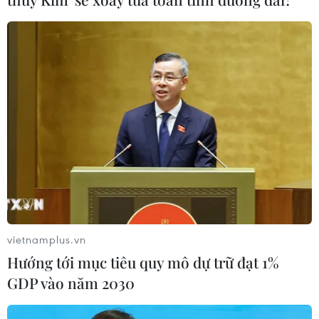
PODCAST MỚI NHẤT
Mưa dông khiến hàng
Houthi bị nghi đứng sau
chục chuyến bay tới Nội
vụ tấn công đánh chìm
Bài không thể hạ cánh
tàu hàng Ấn Độ trên
vietnamplus.vn
Biển Đỏ
Thời tiết cực đoan với mưa
Hướng tới mục tiêu quy mô dự trữ đạt 1%
lớn chiều 5/8 đã làm đảo
Lực lượng bảo vệ bờ biển
GDP vào năm 2030
lộn hoạt động tại sân bay
Yemen đã cứu toàn bộ 14
Nội Bài, khiến hàng loạt
thuyền viên trên tàu hàng