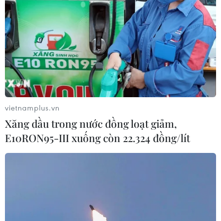
đã dừng hành động tấn
mạnh tại miền Bắc khi
công đáp trả trong khu
nhiều hộ gia đình và
vực sau khi Mỹ ngừng các
doanh nghiệp bắt đầu
cuộc không kích nhằm vào
bán phần điện dư thừa
nước này trong 2 đêm vừa
lên lưới điện quốc gia.
qua.
NGHE
NGHE
vietnamplus.vn
Xăng dầu trong nước đồng loạt giảm,
E10RON95-III xuống còn 22.324 đồng/lít