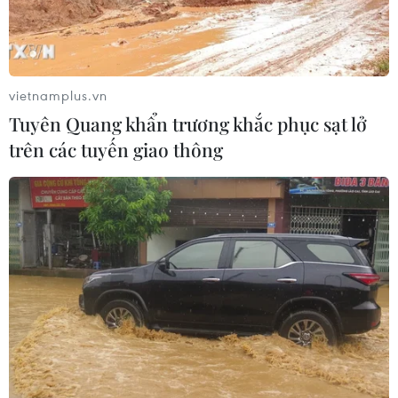
vietnamplus.vn
Tuyên Quang khẩn trương khắc phục sạt lở
trên các tuyến giao thông
30/07/2025 08:46
Kiểm điểm vụ trưng dụng lầu
Bảo Đại làm nơi ở công vụ
Ngày 30/7, Sở Văn hóa, Thể thao và Du lịch tỉnh Khánh Hòa cho
biết đã yêu cầu làm rõ trách nhiệm liên quan đến việc đề xuất
sử dụng một phần di tích lầu Bảo Đại tại Nha Trang làm nơi ở
tạm cho cán bộ.