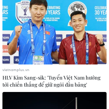
chuyến bay phải bay vòng
MSV Faize Noore Oliya
chờ hoặc chuyển hướng
treo cờ Ấn Độ sau khi con
hạ cánh nơi xa.
tàu bị tấn công và chìm
trên Biển Đỏ, ngoài khơi
NGHE
thành phố cảng Hodeida.
NGHE
vietnamplus.vn
HLV Kim Sang-sik: 'Tuyển Việt Nam hướng
tới chiến thắng để giữ ngôi đầu bảng'
Tổng thống Nga thay đổi
Triệt phá thành công hệ