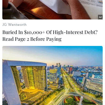
Từ ngày chuyển sang trồng dưa leo giống Thái F1,
ông Tăng Trường Thành thu được lợi nhuận ổn
định khoảng 300 triệu đồng mỗi năm, trở thành
JG Wentworth
tấm gương sáng trong sản xuất nông nghiệp tại
Buried In $10,000+ Of High-Interest Debt?
địa phương.
Read Page 2 Before Paying
Ông Tăng Trường Thành, người Hoa ở ấp Láng
Sơn, xã Bàn Thạch, huyện Giồng Riềng, tỉnh
Kiên Giang được xem là một tấm gương sáng
trong sản xuất nông nghiệp tại địa phương.
Người nông dân này đã ứng dụng khoa học kỹ
thuật vào sản xuất, chuyển đổi diện tích lúa
kém hiệu quả sang trồng dưa leo giống Thái F1,
mang lại lợi nhuận ổn định khoảng 300 triệu
đồng mỗi năm./.