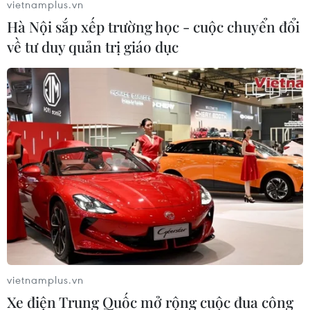
vietnamplus.vn
07/08/2026 12:17
Hà Nội sắp xếp trường học - cuộc chuyển đổi
về tư duy quản trị giáo dục
Tầm nhìn bán dẫn của
Đắk Lắk phát động chiến
Malaysia: Đi từ thế mạnh
dịch “30 ngày đêm” chuẩn
sẵn có lên nấc thang giá trị
hóa dữ liệu sầu riêng
cao
07/08/2026 11:50
07/08/2026 11:51
vietnamplus.vn
Xe điện Trung Quốc mở rộng cuộc đua công