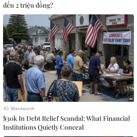
đến 2 triệu đồng?
Dữ liệu việc làm Mỹ mở
Grab bị phạt 1,36 tỷ đồng
thêm dư địa cho giá vàng
do vi phạm quy định bảo vệ
trong tuần qua
quyền lợi người tiêu dùng
08/08/2026 04:29
08/08/2026 04:15
JG Wentworth
$30k In Debt Relief Scandal: What Financial
Institutions Quietly Conceal