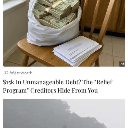
Chủ tịch Quốc hội dự kỷ
Áp dụng "luồng xanh" cho
niệm 70 năm Ngày truyền
nhà đầu tư dự án hạ tầng
thống lực lượng Cảnh sát
công nghiệp phía Đông
kinh tế
Đắk Lắk
08/08/2026 01:59
08/08/2026 01:45
JG Wentworth
$15k In Unmanageable Debt? The "Relief
Program" Creditors Hide From You
Quốc hội thảo luận dự án
Việt Nam cần theo dõi chặt
Luật Dầu khí (sửa đổi), bảo
chẽ các biện pháp phòng
đảm an ninh năng lượng
vệ thương mại tại Canada
08/08/2026 01:33
08/08/2026 00:39