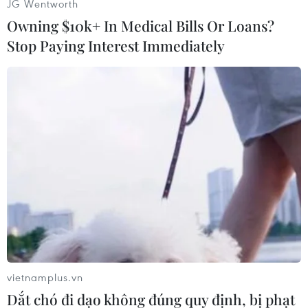
JG Wentworth
Owning $10k+ In Medical Bills Or Loans?
Stop Paying Interest Immediately
#Tấm gương sáng
#Sản xuất nông nghiệp
#Khoa học ký thuật
#Dưa leo
#Giống Thái
vietnamplus.vn
Dắt chó đi dạo không đúng quy định, bị phạt