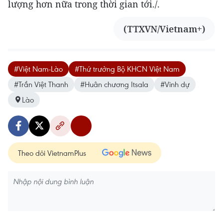
lượng hơn nữa trong thời gian tới./.
(TTXVN/Vietnam+)
#Việt Nam-Lào
#Thứ trưởng Bộ KHCN Việt Nam
#Trần Việt Thanh
#Huân chương Itsala
#Vinh dự
Lào
Theo dõi VietnamPlus