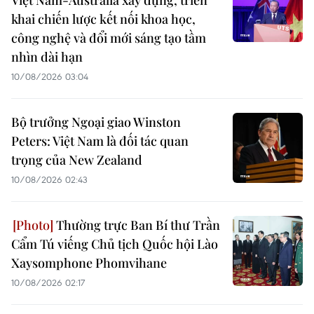
Việt Nam-Australia xây dựng, triển
khai chiến lược kết nối khoa học,
công nghệ và đổi mới sáng tạo tầm
nhìn dài hạn
10/08/2026 03:04
Bộ trưởng Ngoại giao Winston
Peters: Việt Nam là đối tác quan
trọng của New Zealand
10/08/2026 02:43
Thường trực Ban Bí thư Trần
Cẩm Tú viếng Chủ tịch Quốc hội Lào
Xaysomphone Phomvihane
10/08/2026 02:17