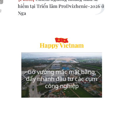
hiếm tại Triển lãm ProDvizhenie-2026 ở
c
Nga