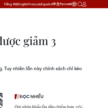
Tiếng Việt
English
Français
Español
中文
Русский
 được giảm 3
. Tuy nhiên lần này chính sách chỉ kéo
ĐỌC NHIỀU
Ôtô nhập khẩu lần đầu chiếm hơn 25%