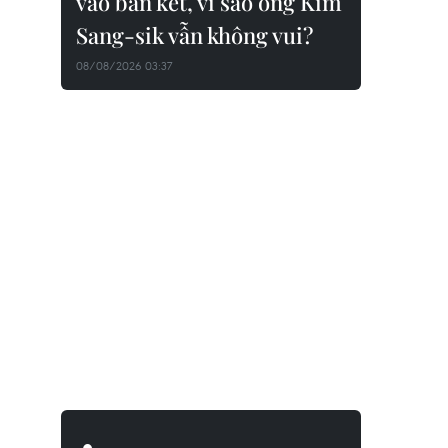
vào bán kết, vì sao ông Kim
Sang-sik vẫn không vui?
08/08/2026 03:37