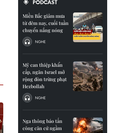
PODCAST
Miền Bắc giảm mưa
từ đêm nay, cuối tuần
chuyển nắng nóng
NGHE
Mỹ can thiệp khẩn
cấp, ngăn Israel mở
rộng đòn trừng phạt
Hezbollah
NGHE
Nga thông báo tấn
công căn cứ ngầm