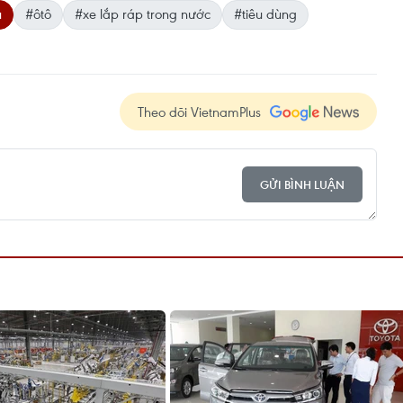
u
#ôtô
#xe lắp ráp trong nước
#tiêu dùng
Theo dõi VietnamPlus
GỬI BÌNH LUẬN