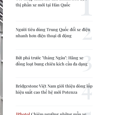
thị phần xe mới tại Hàn Quốc
Người tiêu dùng Trung Quốc đổi xe điện
nhanh hơn điện thoại di động
Bứt phá trước "tháng Ngâu": Hãng xe
đồng loạt bung chiêu kích cầu đa dạng
Bridgestone Việt Nam giới thiệu dòng lốp
hiệu suất cao thế hệ mới Potenza
Chiêm ngưỡng những mẫu xe