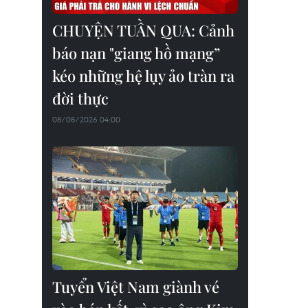
CHUYỆN TUẦN QUA: Cảnh
báo nạn "giang hồ mạng”
kéo những hệ lụy ảo tràn ra
đời thực
08/08/2026 04:00
Tuyển Việt Nam giành vé