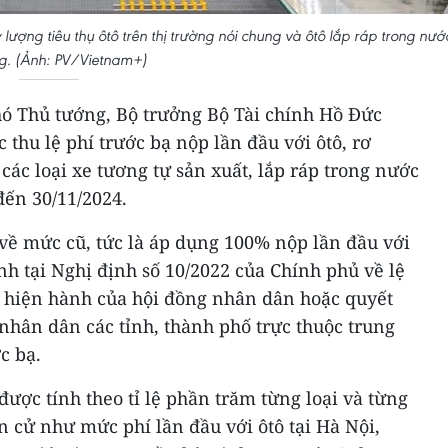
ượng tiêu thụ ôtô trên thị trường nói chung và ôtô lắp ráp trong nướ
ng. (Ảnh: PV/Vietnam+)
ó Thủ tướng, Bộ trưởng Bộ Tài chính Hồ Đức
 thu lệ phí trước bạ nộp lần đầu với ôtô, rơ
ác loại xe tương tự sản xuất, lắp ráp trong nước
đến 30/11/2024.
ở về mức cũ, tức là áp dụng 100% nộp lần đầu với
ịnh tại Nghị định số 10/2022 của Chính phủ về lệ
ết hiện hành của hội đồng nhân dân hoặc quyết
nhân dân các tỉnh, thành phố trực thuộc trung
c bạ.
được tính theo tỉ lệ phần trăm từng loại và từng
 cử như mức phí lần đầu với ôtô tại Hà Nội,