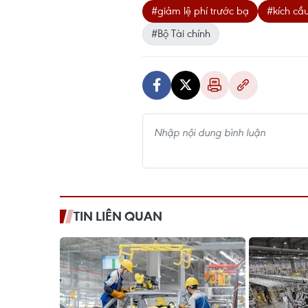
#giảm lệ phí trước bạ
#kích cầ
#Bộ Tài chính
TIN LIÊN QUAN