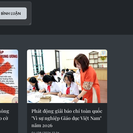
 BÌNH LUẬN
hông
Phát động giải báo chí toàn quốc
o cờ
"Vì sự nghiệp Giáo dục Việt Nam"
năm 2026
04/08/2026 12:36