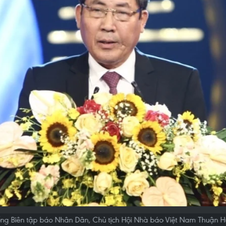
ổng Biên tập báo Nhân Dân, Chủ tịch Hội Nhà báo Việt Nam Thuận Hữ