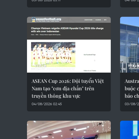
ASEAN Cup 2026: Đội tuyển Việt
Austra
Nam tạo "cơn địa chấn" trên
buộc c
truyền thông khu vực
báo ch
04/08/2026 02:45
03/08/2