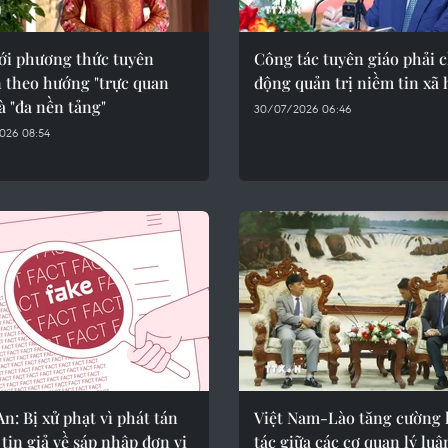
ới phương thức tuyên
Công tác tuyên giáo phải 
n theo hướng "trực quan
động quản trị niềm tin xã 
à "đa nền tảng"
30/07/2026 06:46
026 08:54
n: Bị xử phạt vì phát tán
Việt Nam-Lào tăng cường
tin giả về sáp nhập đơn vị
tác giữa các cơ quan lý luậ