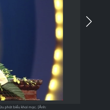
u phát biểu khai mạc. (Ảnh: