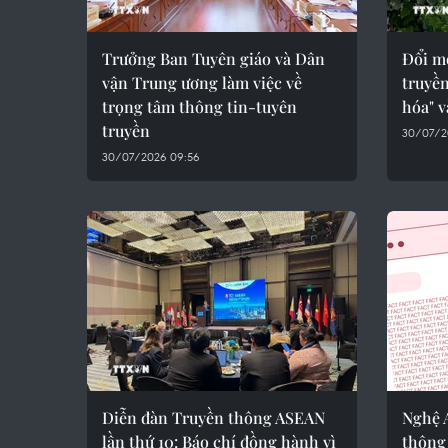
Trưởng Ban Tuyên giáo và Dân
Đổi m
vận Trung ương làm việc về
truyề
trọng tâm thông tin-tuyên
hóa" v
truyền
30/07/2
30/07/2026 09:56
Diễn đàn Truyền thông ASEAN
Nghệ A
lần thứ 10: Báo chí đồng hành vì
thông 