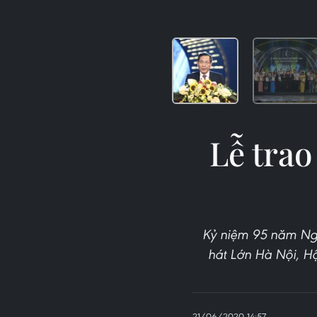
Lễ trao
Kỷ niệm 95 năm Ngà
hát Lớn Hà Nội, Hộ
21/06/2020 14:57