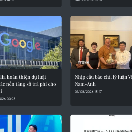
lia hoàn thiện dự luật
Nhịp cầu báo chí, lý luận V
ác nền tảng số trả phí cho
Nam-Anh
í
01/08/2026 15:47
026 00:25