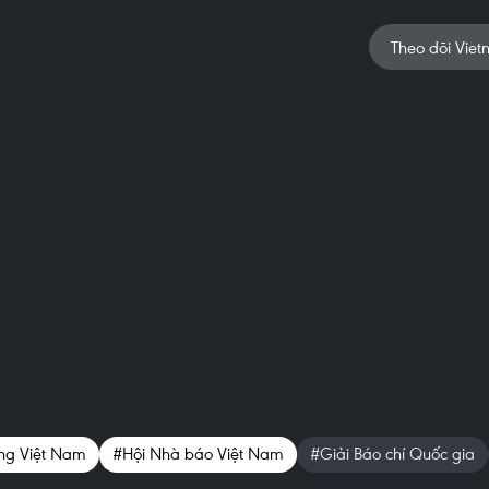
Theo dõi Viet
ng Việt Nam
#Hội Nhà báo Việt Nam
#Giải Báo chí Quốc gia