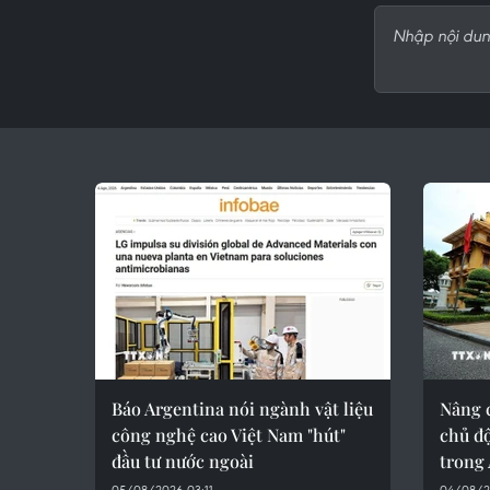
Báo Argentina nói ngành vật liệu
Nâng c
công nghệ cao Việt Nam "hút"
chủ độ
đầu tư nước ngoài
trong
05/08/2026 03:11
04/08/2