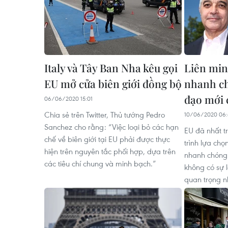
Italy và Tây Ban Nha kêu gọi
Liên min
EU mở cửa biên giới đồng bộ
nhanh ch
đạo mới
06/06/2020 15:01
Chia sẻ trên Twitter, Thủ tướng Pedro
10/06/2020 06:
Sanchez cho rằng: “Việc loại bỏ các hạn
EU đã nhất tr
chế về biên giới tại EU phải được thực
trình lựa ch
hiện trên nguyên tắc phối hợp, dựa trên
nhanh chóng
các tiêu chí chung và minh bạch.”
không có sự 
quan trọng nh