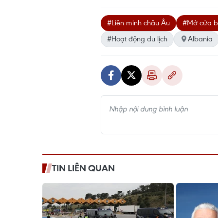
#Liên minh châu Âu
#Mở cửa bi
#Hoạt động du lịch
Albania
TIN LIÊN QUAN