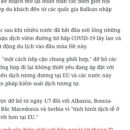
kế hoạch mở lại hoàn toàn các biên giới nội
hép du khách đến từ các quốc gia Balkan nhập
c sau khi nhiều nước đã bắt đầu nới lỏng những
hặn dịch viêm đường hô hấp COVID-19 lây lan và
t động du lịch vào đầu mùa Hè này.
 "một cách tiếp cận chung phối hợp," dỡ bỏ các
ng hợp đi lại không thiết yếu đang áp đặt với
ến dịch tương đương tại EU và các nước này
n pháp kiểm soát dịch tương tự.
ợc dỡ bỏ từ ngày 1/7 đối với Albania, Bosnia-
Bắc Macedonia và Serbia vì "tình hình dịch tễ ở
tốt hơn tại EU."
 mở cửa biên giới với bên ngoài từ tháng 7]