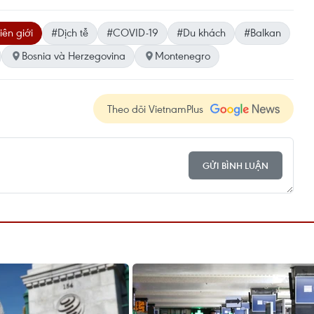
ên giới
#Dịch tễ
#COVID-19
#Du khách
#Balkan
Bosnia và Herzegovina
Montenegro
Theo dõi VietnamPlus
GỬI BÌNH LUẬN