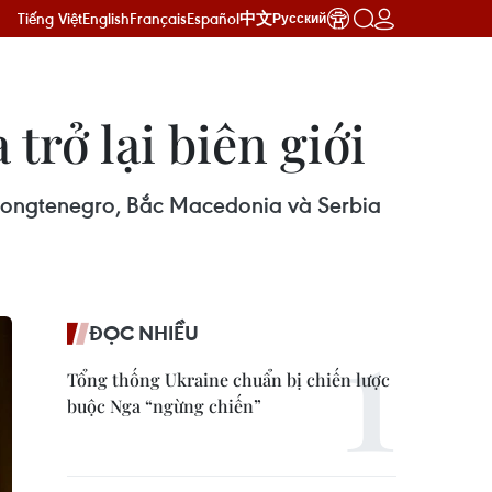
Tiếng Việt
English
Français
Español
中文
Русский
trở lại biên giới
 Mongtenegro, Bắc Macedonia và Serbia
ĐỌC NHIỀU
Tổng thống Ukraine chuẩn bị chiến lược
buộc Nga “ngừng chiến”