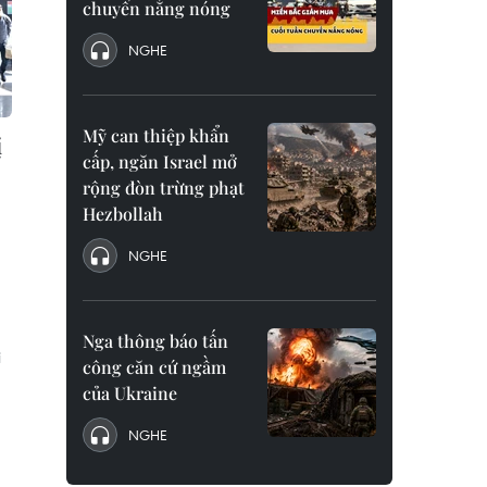
chuyển nắng nóng
NGHE
Mỹ can thiệp khẩn
ị
cấp, ngăn Israel mở
rộng đòn trừng phạt
Hezbollah
NGHE
Nga thông báo tấn
i
công căn cứ ngầm
của Ukraine
NGHE