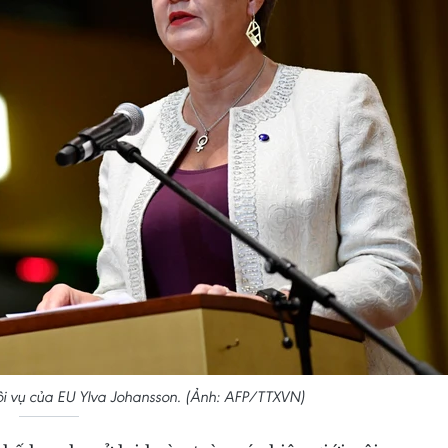
ội vụ của EU Ylva Johansson. (Ảnh: AFP/TTXVN)