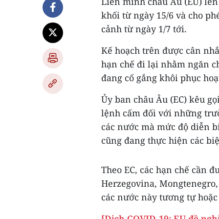
Liên minh châu Âu (EU) lên 
khối từ ngày 15/6 và cho p
cảnh từ ngày 1/7 tới.
Kế hoạch trên được cân nhắ
hạn chế đi lại nhằm ngăn c
đang cố gắng khôi phục hoạ
Ủy ban châu Âu (EC) kêu gọi
lệnh cấm đối với những trườ
các nước mà mức độ diễn bi
cũng đang thực hiện các biệ
Theo EC, các hạn chế cần đư
Herzegovina, Mongtenegro, 
các nước này tương tự hoặc 
[Dịch COVID-19: EU đề nghị