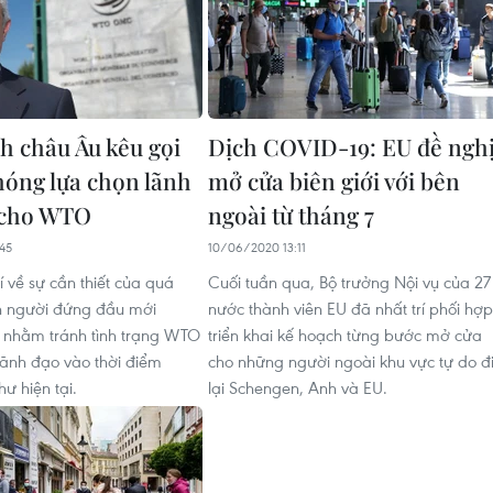
h châu Âu kêu gọi
Dịch COVID-19: EU đề ngh
óng lựa chọn lãnh
mở cửa biên giới với bên
 cho WTO
ngoài từ tháng 7
45
10/06/2020 13:11
í về sự cần thiết của quá
Cuối tuần qua, Bộ trưởng Nội vụ của 27
ọn người đứng đầu mới
nước thành viên EU đã nhất trí phối hợp
 nhằm tránh tình trạng WTO
triển khai kế hoạch từng bước mở cửa
lãnh đạo vào thời điểm
cho những người ngoài khu vực tự do đ
ư hiện tại.
lại Schengen, Anh và EU.