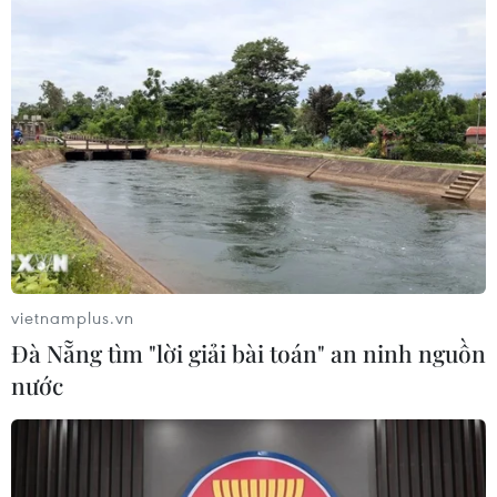
Quốc hội thảo luận dự án Luật Dầu
khí (sửa đổi), bảo đảm an ninh năng
lượng
08/08/2026 01:33
Việt Nam cần theo dõi chặt chẽ các
biện pháp phòng vệ thương mại tại
Canada
08/08/2026 00:39
vietnamplus.vn
Đà Nẵng tìm "lời giải bài toán" an ninh nguồn
Libya tiến gần hơn tới mục tiêu khai
nước
thác 2 triệu thùng dầu mỗi ngày
08/08/2026 00:12