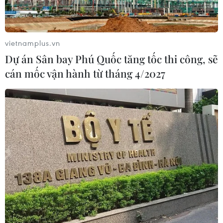
Bộ trưởng Công Thương: Xử nghiêm các
vietnamplus.vn
hành vi gian lận, lẩn tránh thuế
Dự án Sân bay Phú Quốc tăng tốc thi công, sẽ
09/07/2019 07:31
cán mốc vận hành từ tháng 4/2027
Tổng cục Quản lý thị trường cho biết đã phát hiện nhiều
hàng lưu thông trên thị trường nhưng không rõ nguồn
gốc xuất xứ, thậm chí có chứa độc tố vượt cho phép.