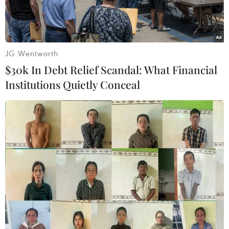
tại Việt Nam."
JG Wentworth
$30k In Debt Relief Scandal: What Financial
Institutions Quietly Conceal
(Ảnh chỉ có tính minh họa: Đức Duy/Vietnam+)
Dự thảo Thông tư quy định về sản phẩm, hàng
hóa của Việt Nam và sản phẩm, hàng hóa sản
xuất tại Việt Nam sẽ giúp các tổ chức, cá nhân
có căn cứ để thực hiện đúng yêu cầu của Nghị