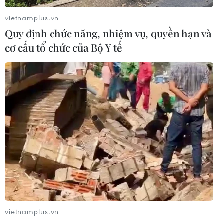
vietnamplus.vn
Quy định chức năng, nhiệm vụ, quyền hạn và
cơ cấu tổ chức của Bộ Y tế
Nhập nhèm hàng hóa mác 'Made
in Viet Nam' trên thị trường
09/07/2019 09:01
Hàng loạt các mặt hàng hóa kém chất lượng “đội lốt”
“Made in Vietnam” tiếp tục tràn lan trên thị trường khiến
người tiêu dùng nơm nớp lo sợ mua nhầm hàng giả.
vietnamplus.vn