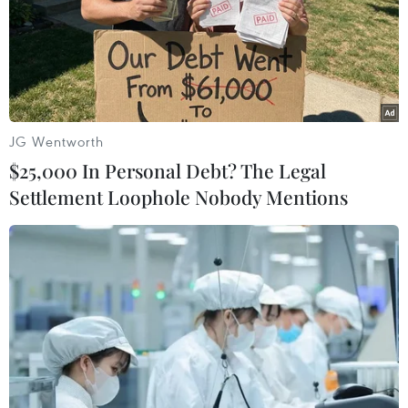
hợp, bao gồm hàng hóa có xuất xứ thuần túy
hoặc được sản xuất toàn bộ tại Việt Nam theo
quy định tại Điều 8 Thông tư; hàng hóa có xuất
xứ không thuần túy hoặc không được sản xuất
toàn bộ tại Việt Nam nhưng trải qua công đoạn
gia công, chế biến cuối cùng tại Việt Nam làm
JG Wentworth
thay đổi cơ bản tính chất của hàng hóa theo quy
$25,000 In Personal Debt? The Legal
định tại Điều 9 của Thông tư.
Settlement Loophole Nobody Mentions
Đại diện Cục xuất nhập khẩu cũng khẳng định,
tổ chức, cá nhân chỉ được phép lựa chọn một
trong các cách quy định tại khoản 2 Điều 4 để
thể hiện hàng hóa là hàng hóa của Việt Nam.
Tức là, chỉ có thể lựa chọn cụm từ phù hợp nhất
với quy trình sản xuất, gia công, chế biến của
họ.