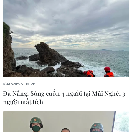
#hàng Việt Nam
#Xuất xứ
#quy trình sản xuất
#sản xuất tại Việt Nam
TP. Hà Nội
Tp. Hồ Chí Minh
Theo dõi VietnamPlus
vietnamplus.vn
Đà Nẵng: Sóng cuốn 4 người tại Mũi Nghê, 3
người mất tích
TIN LIÊN QUAN