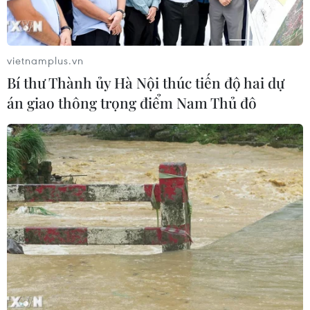
vietnamplus.vn
Bí thư Thành ủy Hà Nội thúc tiến độ hai dự
án giao thông trọng điểm Nam Thủ đô
TIN CÙNG CHUYÊN MỤC
Thị trường vaccine thế giới chuyển
hướng sang người cao tuổi
08/08/2026 15:01
Chuyên gia Nhật Bản nói Việt Nam
nên ưu tiên sản xuất và đóng gói chip