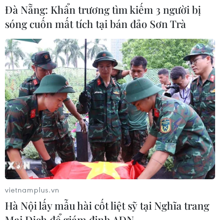
Đà Nẵng: Khẩn trương tìm kiếm 3 người bị
sóng cuốn mất tích tại bán đảo Sơn Trà
Chủ sân Azteca lỗ hơn 47 triệu USD vì
World Cup 2026
08/08/2026 06:43
Dữ liệu việc làm Mỹ mở thêm dư địa
cho giá vàng trong tuần qua
08/08/2026 04:29
Thương mại Việt Nam-Australia
hướng tới những động lực tăng
vietnamplus.vn
trưởng mới
Hà Nội lấy mẫu hài cốt liệt sỹ tại Nghĩa trang
08/08/2026 03:29
Mai Dịch để giám định ADN