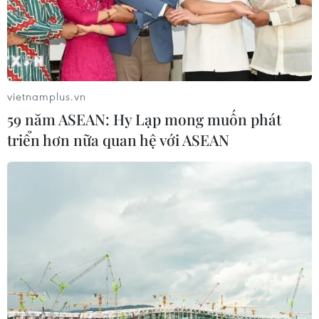
niềm tự hào ‘Made in Vietnam'
11/06/2019 22:19
Thành quả đạt được sau 10 năm thực hiện Cuộc vận
động “Người Việt Nam ưu tiên dùng hàng Việt Nam” là
hết sức to lớn, không chỉ tại các chợ truyền thống mà
vietnamplus.vn
nhiều siêu thị, hàng Việt đang chiếm áp đảo.
59 năm ASEAN: Hy Lạp mong muốn phát
triển hơn nữa quan hệ với ASEAN