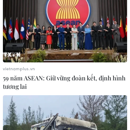
Việt Nam khẳng định vị thế tại triển
lãm thương mại quốc tế của Ấn Độ
07/08/2026 23:08
Ngân hàng Trung ương Trung Quốc
mua thêm 20 tấn vàng trong tháng 7
07/08/2026 15:21
vietnamplus.vn
59 năm ASEAN: Giữ vững đoàn kết, định hình
tương lai
Chuyên gia quốc tế đánh giá tích cực
về tiền đồng của Việt Nam
07/08/2026 12:46