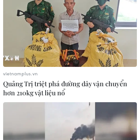
vietnamplus.vn
Quảng Trị triệt phá đường dây vận chuyển
hơn 210kg vật liệu nổ
Bài 1: Tại sao nhiều doanh nghiệp chưa
mặn mà với thị trường nội địa?
11/06/2019 03:20
Nguyên Chủ tịch Hiệp hội Siêu thị Hà Nội nhìn nhận, do
không có địa điểm tổ chức cố định nên những chuyến