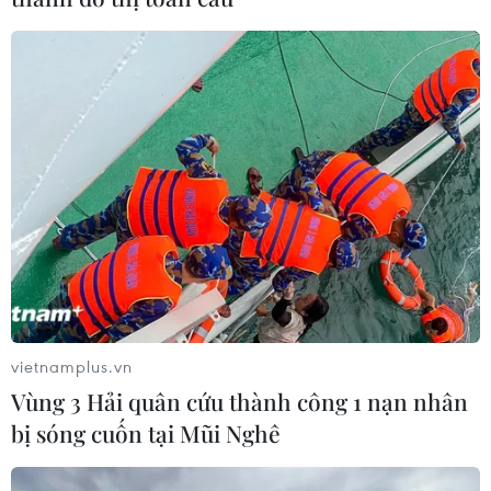
để giải thích, làm rõ về mục tiêu ban hành
Thông tư cũng như những nội dung mang tính
kỹ thuật để doanh nghiệp, người dân có thể
hiểu và góp ý được sát thực nhất,” lãnh đạo Bộ
Công Thương nói thêm./.
(Vietnam+)
vietnamplus.vn
Vùng 3 Hải quân cứu thành công 1 nạn nhân
bị sóng cuốn tại Mũi Nghê