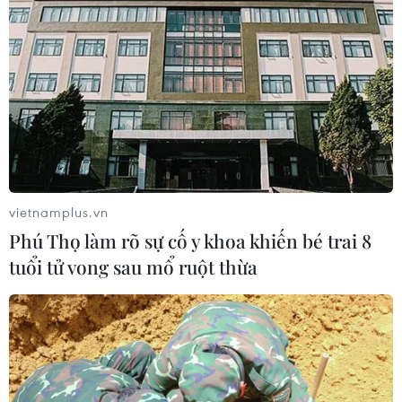
vietnamplus.vn
Phú Thọ làm rõ sự cố y khoa khiến bé trai 8
tuổi tử vong sau mổ ruột thừa