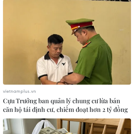
chính thì từ hệ thống phân phối đến loại hàng
hóa nào và giá cả ra sao cũng rất khó khăn. Vấn
nạn hàng không rõ nguồn gốc tại nhiều khu vực
nông thôn hoành hành cũng là nỗi lo của doanh
nghiệp,” ông Tuân kể lại.
Ở góc độ khác, ông Vũ Vinh Phú, nguyên Chủ
tịch Hiệp hội Siêu thị Hà Nội nhìn nhận, do
không có địa điểm tổ chức cố định nên những
chuyến đưa hàng Việt về nông thôn trong giai
trước đây vẫn mang tính mùa vụ.
vietnamplus.vn
Thậm chí khi chương trình kết thúc, người dân
Cựu Trưởng ban quản lý chung cư lừa bán
muốn mua thêm sản phẩm cũng không biết
căn hộ tái định cư, chiếm đoạt hơn 2 tỷ đồng
mua hàng ở đâu, kết nối với doanh nghiệp bằng
cách nào.
Với nhiều năm đồng hành với chương trình, bà