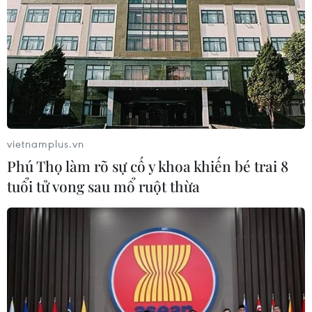
trong khi giá cả của nó chênh lệnh quá lớn.”
vietnamplus.vn
Phú Thọ làm rõ sự cố y khoa khiến bé trai 8
tuổi tử vong sau mổ ruột thừa
Sau 6 năm, vẫn chưa có định nghĩa chuẩn
về hàng "Made in Việt Nam"