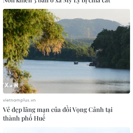
mua thêm 20 tấn vàng trong tháng 7
07/08/2026 15:21
Chuyên gia quốc tế đánh giá tích cực
về tiền đồng của Việt Nam
07/08/2026 12:46
Phép thử sức chống chịu của kinh tế
ASEAN
07/08/2026 12:35
vietnamplus.vn
Vẻ đẹp lãng mạn của đồi Vọng Cảnh tại
thành phố Huế
Thuế polysilicon: Doanh nghiệp Hàn
Quốc tại Mỹ có lợi thế