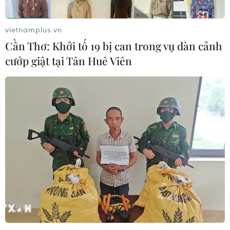
vietnamplus.vn
Cần Thơ: Khởi tố 19 bị can trong vụ dàn cảnh
cướp giật tại Tân Huê Viên
Bộ Công Thương giải thích khái niệm về
hàng "Made in VietNam"
24/09/2015 01:52
Đại diện Bộ Công Thương giải thích hàng Việt Nam là
sản phẩm hàng hóa được sản xuất, lắp ráp và các dịch
vụ được thực hiện trên lãnh thổ Việt Nam, tuân thủ pháp
luật và không phải hàng hóa nhập khẩu.