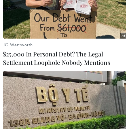
Play
Video
Những rào cản không dễ vượt qua
JG Wentworth
Thực tế cho thấy, không phải doanh nghiệp nào
$25,000 In Personal Debt? The Legal
cũng có thể đầu tư tốt cho thị trường nội địa, bởi
Settlement Loophole Nobody Mentions
giữa xuất khẩu và sản xuất hàng hóa tiêu thụ
trong nước có những điều kiện khác nhau.
Ông Lê Tiến Trường, Tổng Giám đốc Tập đoàn
Dệt may Việt Nam (Vinatex) cho hay, thời gian
qua, ngành dệt may Việt Nam đã đạt được
những thành tích nổi bật trong công tác xuất
khẩu, kim ngạch xuất khẩu dệt may đã tăng lên
tới trên 36 tỷ USD, đứng vào nhóm 2 nước dẫn