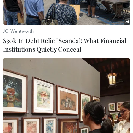
Một điểm bán hàng Việt tại khu vực Tây Nam Bộ. (Ảnh: Đức
JG Wentworth
Duy/Vietnam+)
$30k In Debt Relief Scandal: What Financial
Hàng Việt Nam ngày càng có chỗ đứng vững
Institutions Quietly Conceal
chắc trên thị trường nội địa. Không chỉ chiếm
trên 60% thị phần tại kênh bán lẻ truyền thống
mà tại nhiều siêu thị và Trung tâm thương mại,
tỷ lệ hàng Việt chiếm tỷ lệ từ 80% đến 90%.
Có được kết quả trên là nhờ sự lan tỏa của hành
trình 10 năm thực hiện Cuộc vận động “Việt
Nam ưu tiên dùng hàng Việt Nam.”
Đáng chú ý, Cuộc vận động đã tạo được niềm
tin, sự quan tâm của phần lớn người tiêu dùng