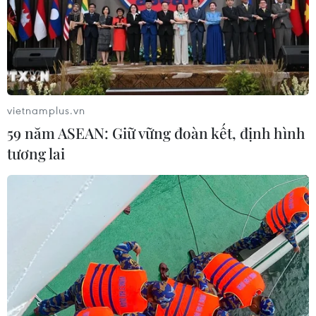
27/08/2015 10:05
Dù đánh giá rất cao về sức lan tỏa của cuộc vận động
"Người Việt Nam ưu tiên dùng hàng Việt Nam," nhưng
một định nghĩa chuẩn để phân biệt đâu là hàng "Made
in Việt Nam" vẫn còn thiếu câu trả lời.
vietnamplus.vn
59 năm ASEAN: Giữ vững đoàn kết, định hình
tương lai