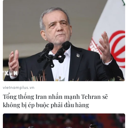
#Người Việt Nam ưu tiên dùng hàng Việt Nam
#Cuộc vận động
#hàng Việt Nam
#bán lẻ
#Vinatex
Theo dõi VietnamPlus
vietnamplus.vn
Tổng thống Iran nhấn mạnh Tehran sẽ
không bị ép buộc phải đầu hàng
TIN LIÊN QUAN