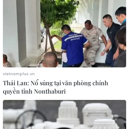
Italy tiếp tục tìm kiếm người mất tích
trong vụ lật du thuyền
20/08/2024 14:37
Các nhóm thợ lặn, cứu hỏa từ Rome, Sassari và Palermo
đã đến hiện trường vụ tai nạn để kiểm tra xác du thuyền
vietnamplus.vn
nằm ở độ sâu 50m dưới mặt nước.
Thái Lan: Nổ súng tại văn phòng chính
quyền tỉnh Nonthaburi