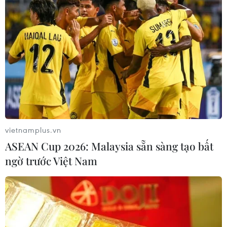
vietnamplus.vn
TIN CÙNG CHUYÊN MỤC
ASEAN Cup 2026: Malaysia sẵn sàng tạo bất
Đại tiệc Vespa 2026: Khi biểu
ngờ trước Việt Nam
tượng 80 năm của Italy thăng hoa
giữa lòng đô thị hiện đại
09/08/2026 16:09