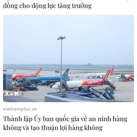
đồng cho động lực tăng trưởng
(Vietnam+)
vietnamplus.vn
#Autonomy
#Mike Lynch
#siêu du thuyền
Thành lập Ủy ban quốc gia về an ninh hàng
#Hewlett-Packard
Anh
không và tạo thuận lợi hàng không