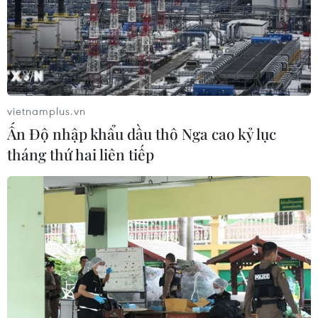
vietnamplus.vn
Ấn Độ nhập khẩu dầu thô Nga cao kỷ lục
tháng thứ hai liên tiếp
Nhà sáng lập Autonomy tiếp tục “phát
điên” với HP
26/11/2012 02:24
Nhà sáng lập Autonomy khẳng định sẽ không để cho
HP biến ông trở thành “vật tế thần” cho những yếu kém
tài chính của hãng này.