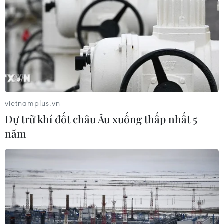
Anh điều tra về vụ bán tập đoàn Autonomy
vietnamplus.vn
cho HP
Dự trữ khí đốt châu Âu xuống thấp nhất 5
13/03/2013 08:36
năm
Anh mở cuộc điều tra về vụ mua bán Tập đoàn phần
mềm Autonomy cho HP sau khi hãng này cáo buộc có
gian lận trong thương vụ này.