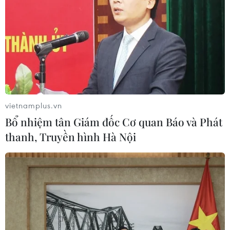
lãnh đạo của Autonomy cố tình nói dối nên tập
đoàn không phát hiện được điều này.
vietnamplus.vn
Bổ nhiệm tân Giám đốc Cơ quan Báo và Phát
thanh, Truyền hình Hà Nội
Lực lượng cứu hộ tìm kiếm nạn nhân tại hiện trường vụ lật du
thuyền ngoài khơi cảng Porticello, Italy ngày 20/8/2024. (Ảnh:
REUTERS/TTXVN)