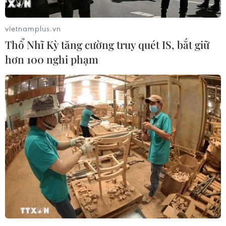
Tổng thống Nga giám sát vụ thử nghiệm
hệ thống tên lửa siêu thanh mới
vietnamplus.vn
26/12/2018 12:04
Thổ Nhĩ Kỳ tăng cường truy quét IS, bắt giữ
Tổng thống Nga Vladimir Putin ngày 26/12 đã giám sát
hơn 100 nghi phạm
cuộc thử nghiệm thành công một hệ thống tên lửa siêu
thanh mới của Nga tên là Avangard mà có thể mang
theo đầu đạn hạt nhân và thông thường.