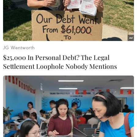
sự khiêu khích" gần Eo biển Kerch.
JG Wentworth
$25,000 In Personal Debt? The Legal
Settlement Loophole Nobody Mentions
Nga phóng thử thành công tổ hợp
Avangard với đầu đạn siêu thanh
26/12/2018 12:04