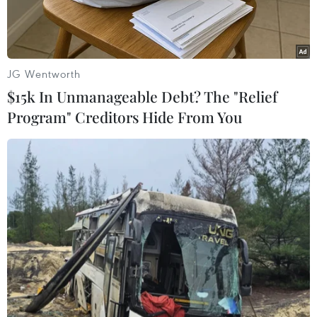
JG Wentworth
$15k In Unmanageable Debt? The "Relief
Program" Creditors Hide From You
Tổng thống Nga Vladimir Putin (thứ 2 phải) , Bộ trưởng Quốc
phòng Nga (giữa), Tư lệnh Hải quân Nga, Đô đốc Vladimir
Korolev (phải) tại lễ kỷ niệm Ngày Hải quân Nga ở Saint
Petersburg, ngày 29/7/2018. (Nguồn: AFP/TTXVN)
Theo phóng viên TTXVN tại Moskva, ngày 26/12,
Tư lệnh Hải quân Nga, Đô đốc Vladimir Korolev
tuyên bố Mỹ tăng cường vũ khí chiến lược có độ