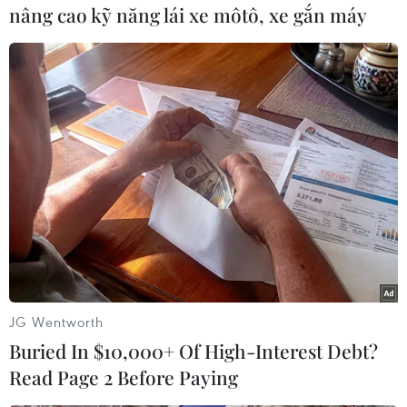
nâng cao kỹ năng lái xe môtô, xe gắn máy
(TTXVN/Vietnam+)
JG Wentworth
Buried In $10,000+ Of High-Interest Debt?
#Thiết bị an ninh
#Hải quân Nga
#NATO
Read Page 2 Before Paying
#Tổ chức Hiệp ước Bắc Đại Tây Dương
#Tin tức hot