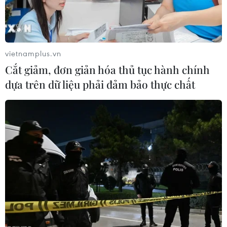
Bộ Quốc phòng Nga đã tiến hành thử nghiệm kiểm tra
mua Hè, trong đó phóng thử thành công tên lửa tổ hợp
Avangard với đầu đạn siêu thanh.
vietnamplus.vn
Cắt giảm, đơn giản hóa thủ tục hành chính
dựa trên dữ liệu phải đảm bảo thực chất