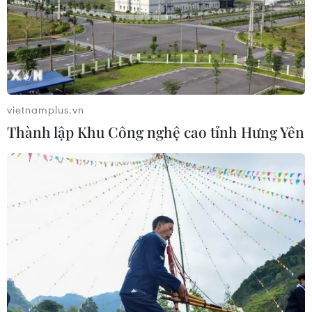
Vì sao Google khiến Mỹ và
EU đối đầu về chủ quyền số?
04/08/2026 04:13
vietnamplus.vn
Thành lập Khu Công nghệ cao tỉnh Hưng Yên
Máy bay chở khách nội địa đầu tiên
của Nga hoàn tất chuyến bay thử
nghiệm
04/08/2026 01:25
Bí mật sau những chung cư không
niên hạn ở Pháp
04/08/2026 01:03