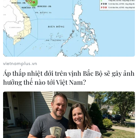
vietnamplus.vn
Áp thấp nhiệt đới trên vịnh Bắc Bộ sẽ gây ảnh
hưởng thế nào tới Việt Nam?
Nga đề nghị các nước phương Tây kiềm
chế căng thẳng tại Eo biển Kerch
26/12/2018 11:58
Bộ Ngoại giao Nga ra tuyên bố bày tỏ hy vọng các
nước phương Tây sẽ không tham gia bất kỳ kế hoạch
nào của Ukraine nhằm phát động cái được gọi là "một