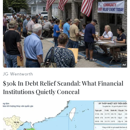
Ngân sách dành cho quân đội Nga cho
phép giáng trả mọi mối đe dọa
26/12/2018 11:50
JG Wentworth
Quan chức Nga cho biết Nga không có kế hoạch tăng
$30k In Debt Relief Scandal: What Financial
nhiều lần chi phí quốc phòng theo sau Mỹ và các nước
Institutions Quietly Conceal
thành viên NATO, ngân sách dành cho quân đội Nga
hiện tại cho phép giáng trả mọi mối đe dọa.