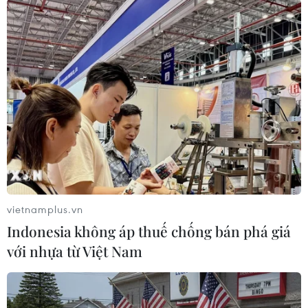
#VietnamPlus
Mỹ
Nga
Theo dõi VietnamPlus
TIN LIÊN QUAN
vietnamplus.vn
Indonesia không áp thuế chống bán phá giá
với nhựa từ Việt Nam