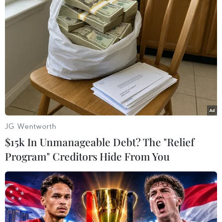
Hiệp ước Toàn cầu về Di cư
Vấn đề người di cư: Gần 8.000 người thiệt
mạng hoặc mất tích năm 2025
Việt Nam-Hàn Quốc thúc đẩy hợp tác quản lý
lao động việc làm và di cư bền vững
Tỉnh Hà Tĩnh sẵn sàng phương án di dời dân cư
tại các vùng nguy hiểm
JG Wentworth
Vấn đề người di cư: Lật thuyền di cư ngoài khơi
$15k In Unmanageable Debt? The "Relief
Mauritania, 69 người thiệt mạng
Program" Creditors Hide From You
Vấn đề người di cư: Mexico phát hiện 250
người nhồi nhét trên xe tải đến Mỹ