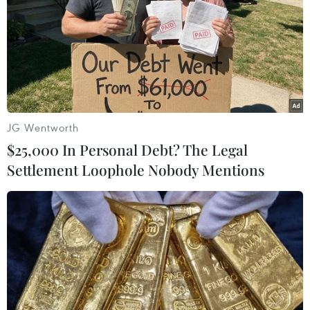
07/03/2023 23:10
Dự luật Di trú bất hợp pháp cấm người nhập cư bất
hợp pháp vào Anh được xin tị nạn tại nước này đồng
thời không được quyền nhập cảnh vào Anh sau này.
JG Wentworth
$25,000 In Personal Debt? The Legal
Settlement Loophole Nobody Mentions