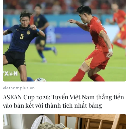
#Bộ Nội vụ Anh
#người nhập cư bất hợp pháp
#trục xuất sang Rwanda
#Đạo luật Rwanda
Anh
vietnamplus.vn
ASEAN Cup 2026: Tuyển Việt Nam thẳng tiến
Theo dõi VietnamPlus
vào bán kết với thành tích nhất bảng