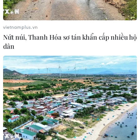
Tây Ban Nha: 100 người thiệt mạng
trong vụ vượt biển ồ ạt vào Ceuta
06/08/2026 16:03
vietnamplus.vn
Nứt núi, Thanh Hóa sơ tán khẩn cấp nhiều hộ
dân
Đức tuyên án chung thân đối tượng
gây vụ lao xe vào đám đông ở
Munich
06/08/2026 15:57
Nga thúc đẩy đa dạng hóa tuyến vận
tải kết nối châu Á qua Ấn Độ Dương
06/08/2026 15:34