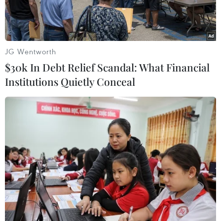
JG Wentworth
$30k In Debt Relief Scandal: What Financial
Institutions Quietly Conceal
Nỗ lực mới nhất của Thủ tướng Anh Rishi Sunak trong việc gửi
những người nhập cư bất hợp pháp đến Rwanda đã vượt qua
trở ngại cuối cùng, khi Quốc hội nước này (ảnh) thông qua Dự
luật Rwanda sáng sớm 23/4/2024. (Ảnh: AFP/TTXVN)
Theo phóng viên TTXVN tại London, báo cáo
đánh giá tác động do Bộ Nội vụ Anh công bố