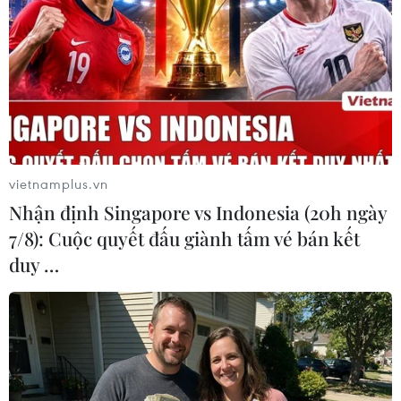
TIN LIÊN QUAN
vietnamplus.vn
Nhận định Singapore vs Indonesia (20h ngày
7/8): Cuộc quyết đấu giành tấm vé bán kết
duy …
Anh công bố dự luật ngăn chặn dòng
người nhập cư bất hợp pháp