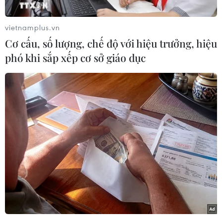
ngày 29/4, cho thấy Bộ này không thể xác định
vị trí của hơn một nửa trong số 5.700 người
vietnamplus.vn
nhập cư bất hợp pháp thuộc diện bị trục xuất
Cơ cấu, số lượng, chế độ với hiệu trưởng, hiệu
sang Rwanda.
phó khi sắp xếp cơ sở giáo dục
Đánh giá tác động, được cập nhật trên trang
web của Bộ Nội vụ Anh cho biết một nhóm
người đã nhận được thông báo cảnh báo rằng
họ có thể bị gửi đến quốc gia châu Phi này.
Nhưng bộ này cũng thừa nhận rằng: "Trong số
5.700 người mà Rwanda đã đồng ý tiếp nhận về
nguyên tắc, 2.143 người tiếp tục thông báo cập
nhật cho Bộ Nội vụ và có thể bị tạm giữ."
Tuần trước, Thủ tướng Anh Rishi Sunak cho biết
ông hy vọng sẽ bắt đầu đưa người đến Rwanda