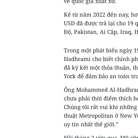
về quốc gia xuất xứ.
Kể từ năm 2022 đến nay, hơn 
USD đã được trả lại cho 19 
Độ, Pakistan, Ai Cập, Iraq, 
Trong một phát biểu ngày 
Hadhrami cho biết chính ph
đã ký kết một thỏa thuận, th
York để đảm bảo an toàn tro
Ông Mohammed Al-Hadhrami 
chưa phải thời điểm thích h
Chúng tôi rất vui khi những
thuật Metropolitan ở New Yo
uy tín nhất thế giới.”
Hồi tháng 2 vừa qua, Mỹ cũn