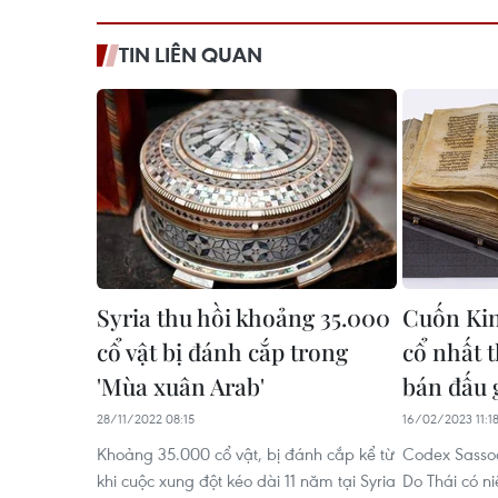
TIN LIÊN QUAN
Syria thu hồi khoảng 35.000
Cuốn Ki
cổ vật bị đánh cắp trong
cổ nhất t
'Mùa xuân Arab'
bán đấu 
28/11/2022 08:15
16/02/2023 11:1
Khoảng 35.000 cổ vật, bị đánh cắp kể từ
Codex Sassoo
khi cuộc xung đột kéo dài 11 năm tại Syria
Do Thái có n