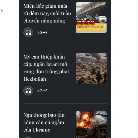
Miền Bắc giảm mưa
ằm
từ đêm nay, cuối tuần
chuyển nắng nóng
NGHE
Mỹ can thiệp khẩn
cấp, ngăn Israel mở
rộng đòn trừng phạt
Hezbollah
NGHE
Nga thông báo tấn
công căn cứ ngầm
của Ukraine