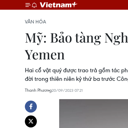
VĂN HÓA
Mỹ: Bảo tàng Nghệ
Yemen
Hai cổ vật quý được trao trả gồm tác p
đời trong thiên niên kỷ thứ ba trước C
Thanh Phương
20/09/2023 07:21