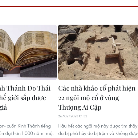
nh Thánh Do Thái
Các nhà khảo cổ phát hiện
hế giới sắp được
22 ngôi mộ cổ ở vùng
giá
Thượng Ai Cập
8
26/02/2023 01:32
n- cuốn Kinh Thánh tiếng
Hầu hết các ngôi mộ này được tìm thấy
iên đại hơn 1.000 năm- một
đã bị phá hủy do bị trộm và không đượ