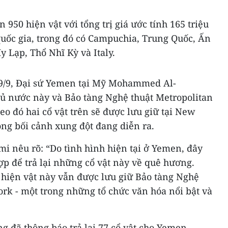
950 hiện vật với tổng trị giá ước tính 165 triệu
quốc gia, trong đó có Campuchia, Trung Quốc, Ấn
Hy Lạp, Thổ Nhĩ Kỳ và Italy.
19/9, Đại sứ Yemen tại Mỹ Mohammed Al-
ủ nước này và Bảo tàng Nghệ thuật Metropolitan
eo đó hai cổ vật trên sẽ được lưu giữ tại New
ng bối cảnh xung đột đang diễn ra.
nêu rõ: “Do tình hình hiện tại ở Yemen, đây
ợp để trả lại những cổ vật này về quê hương.
 hiện vật này vẫn được lưu giữ Bảo tàng Nghệ
rk - một trong những tổ chức văn hóa nổi bật và
g đã thông báo trả lại 77 cổ vật cho Yemen,