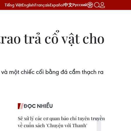
Tiếng Việt
English
Français
Español
中文
Русский
rao trả cổ vật cho
 và một chiếc cối bằng đá cẩm thạch ra
ĐỌC NHIỀU
Sẽ xử lý các cơ quan báo chí tuyên truyền
về cuốn sách 'Chuyện với Thanh'