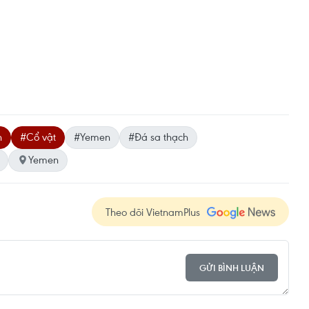
n
#Cổ vật
#Yemen
#Đá sa thạch
Yemen
Theo dõi VietnamPlus
GỬI BÌNH LUẬN