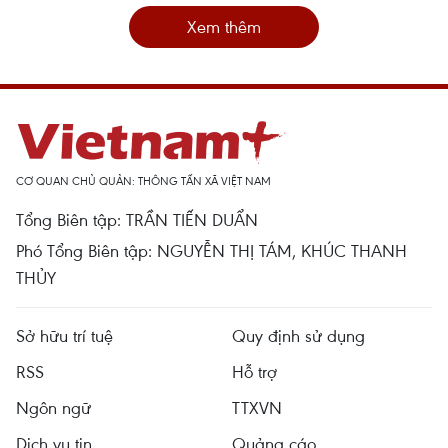
Xem thêm
CƠ QUAN CHỦ QUẢN: THÔNG TẤN XÃ VIỆT NAM
Tổng Biên tập: TRẦN TIẾN DUẨN
Phó Tổng Biên tập: NGUYỄN THỊ TÁM, KHÚC THANH
THỦY
Sở hữu trí tuệ
Quy định sử dụng
RSS
Hỗ trợ
Ngôn ngữ
TTXVN
Dịch vụ tin
Quảng cáo