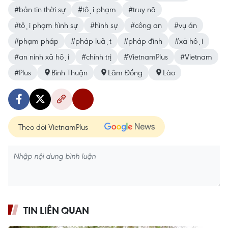
#bản tin thời sự
#tội phạm
#truy nã
#tội phạm hình sự
#hình sự
#công an
#vụ án
#phạm pháp
#pháp luật
#pháp đình
#xã hội
#an ninh xã hội
#chính trị
#VietnamPlus
#Vietnam
#Plus
Bình Thuận
Lâm Đồng
Lào
Theo dõi VietnamPlus
TIN LIÊN QUAN