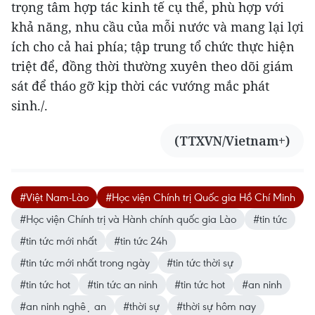
trọng tâm hợp tác kinh tế cụ thể, phù hợp với
khả năng, nhu cầu của mỗi nước và mang lại lợi
ích cho cả hai phía; tập trung tổ chức thực hiện
triệt để, đồng thời thường xuyên theo dõi giám
sát để tháo gỡ kịp thời các vướng mắc phát
sinh./.
(TTXVN/Vietnam+)
#Việt Nam-Lào
#Học viện Chính trị Quốc gia Hồ Chí Minh
#Học viện Chính trị và Hành chính quốc gia Lào
#tin tức
#tin tức mới nhất
#tin tức 24h
#tin tức mới nhất trong ngày
#tin tức thời sự
#tin tức hot
#tin tức an ninh
#tin tức hot
#an ninh
#an ninh nghệ an
#thời sự
#thời sự hôm nay