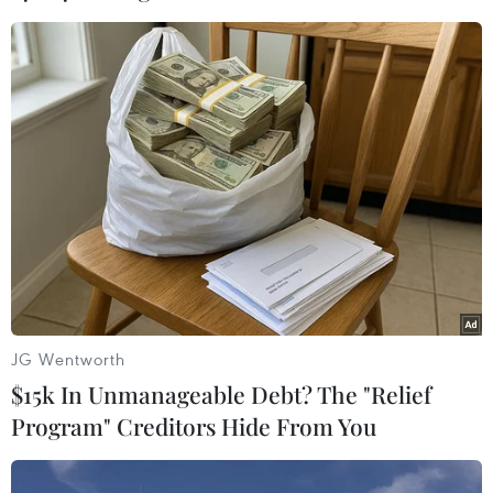
Điện Kremlin: Chính phủ Nga ủng hộ tự
do trên không gian mạng
11/03/2019 11:40
Người phát ngôn Tổng thống Nga đưa ra tuyên bố một
ngày sau khi diễn ra cuộc míttinh được cho phép tại
Moskva nhằm phản đối dự luật về Runet tự chủ, lãnh
địa của Nga trên web toàn cầu.
JG Wentworth
$15k In Unmanageable Debt? The "Relief
Program" Creditors Hide From You