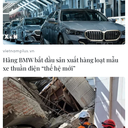
vietnamplus.vn
Hãng BMW bắt đầu sản xuất hàng loạt mẫu
xe thuần điện “thế hệ mới”
Phát hiện 739 sự cố tấn công mạng chỉ
riêng trong tháng 5
14/06/2019 07:42
Thông tin từ Trung tâm Ứng cứu khẩn cấp máy tính Việt
Nam, Bộ Thông tin và Truyền thông, trong tháng 5, hệ
thống theo dõi và cảnh báo của trung tâm đã phát hiện
739 sự cố tấn công mạng.