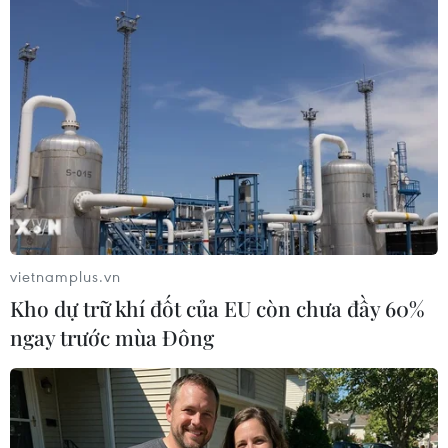
Nga: Thông tin Mỹ tấn công mạng nhằm
vào Nga đã được xác nhận
20/05/2019 10:52
Người phát ngôn Tổng thống Nga Dmitry Peskov cho
biết sự liên quan của Washington đến các cuộc tấn
công mạng nhằm vào Nga "đã được xác nhận."
vietnamplus.vn
Kho dự trữ khí đốt của EU còn chưa đầy 60%
ngay trước mùa Đông