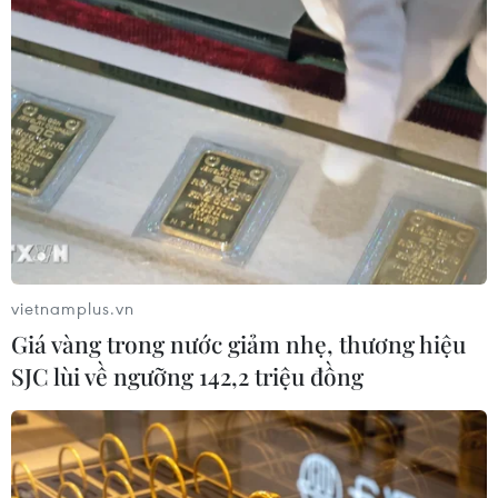
vietnamplus.vn
TIN CÙNG CHUYÊN MỤC
Giá vàng trong nước giảm nhẹ, thương hiệu
Nga thoái vốn nhà nước khỏi Sân bay
SJC lùi về ngưỡng 142,2 triệu đồng
Quốc tế Sheremetyevo
07/08/2026 00:22