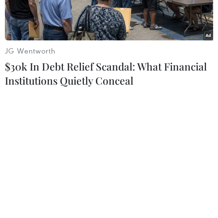
nhằm vào Moskva.
JG Wentworth
$30k In Debt Relief Scandal: What Financial
Institutions Quietly Conceal
Người phát ngôn Điện Kremlin Dmitry Peskov. (Ảnh:
AFP/TTXVN)
Ngày 18/6, Điện Kremlin tuyên bố Nga đã là