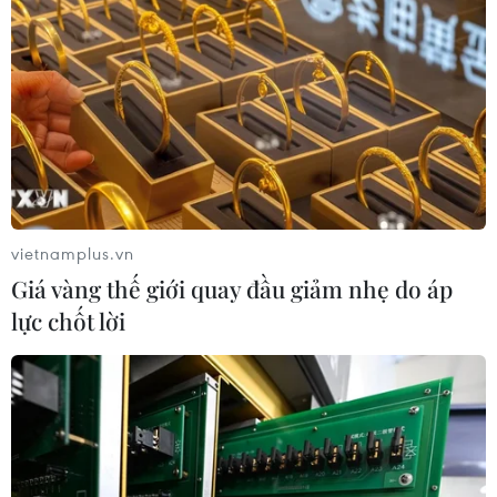
Nga thông báo tấn công căn
cứ ngầm của Ukraine
06/08/2026 16:21
Tây Ban Nha: 100 người thiệt mạng
trong vụ vượt biển ồ ạt vào Ceuta
06/08/2026 16:03
vietnamplus.vn
Giá vàng thế giới quay đầu giảm nhẹ do áp
lực chốt lời
Đức tuyên án chung thân đối tượng
gây vụ lao xe vào đám đông ở
Munich
06/08/2026 15:57