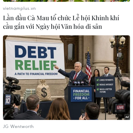
vietnamplus.vn
Lần đầu Cà Mau tổ chức Lễ hội Khinh khí
cầu gắn với Ngày hội Văn hóa di sản
#Kremlin
#Tấn công mạng
#Mạng lưới điện
#New York times
Theo dõi VietnamPlus
JG Wentworth