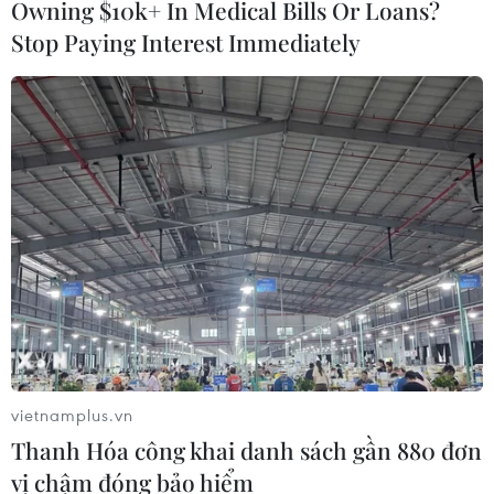
Owning $10k+ In Medical Bills Or Loans?
Stop Paying Interest Immediately
TIN LIÊN QUAN
vietnamplus.vn
Thanh Hóa công khai danh sách gần 880 đơn
vị chậm đóng bảo hiểm