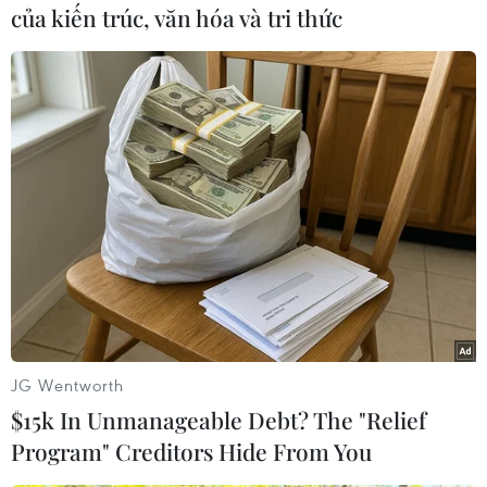
của kiến trúc, văn hóa và tri thức
#Hạ viện Mỹ
#Tấn công mạng
#Bộ An ninh nội địa
#Vi phạm dữ liệu
Mỹ
JG Wentworth
$15k In Unmanageable Debt? The "Relief
Program" Creditors Hide From You
Theo dõi VietnamPlus