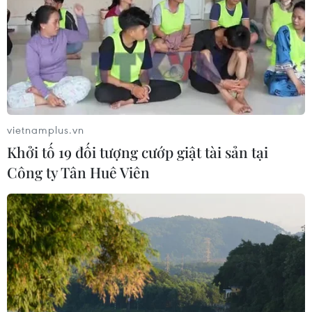
06/08/2026 06:31
Tây Ninh: Tạo điều kiện hình thành
doanh nghiệp công nghệ chiến lược
06/08/2026 04:45
vietnamplus.vn
Khởi tố 19 đối tượng cướp giật tài sản tại
Công ty Tân Huê Viên
Việt Nam hướng tới làm
chủ 10 công nghệ lõi vào năm 2030
06/08/2026 04:38
Ngày An ninh mạng Việt Nam: Kiến
tạo không gian mạng an toàn, nhân