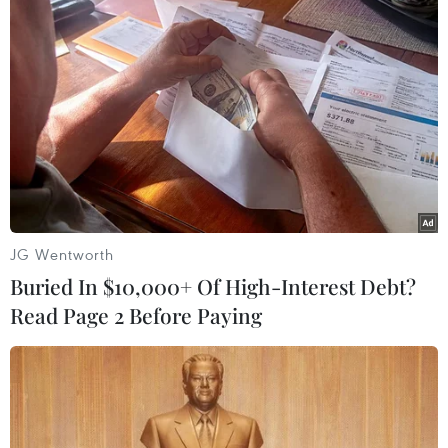
Mỹ-Trung vẫn còn nhiều vướng mắc về
các ngành công nghệ cao
08/05/2019 06:49
Những điểm khúc mắc chính trong cuộc đàm phán
thương mại Mỹ-Trung có thể bao gồm mở cửa thị trường
Trung Quốc, quyền sở hữu trí tuệ, đầu tư, tấn công
mạng, trợ cấp, thao túng tiền tệ.
JG Wentworth
Buried In $10,000+ Of High-Interest Debt?
Read Page 2 Before Paying