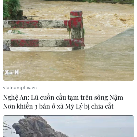
Thành lập Hội đồng cấp Nhà nước
xét tặng các giải thưởng khoa học và
công nghệ
06/08/2026 14:19
Đến năm 2030, Việt Nam làm chủ ít
nhất 4 công nghệ chiến lược
06/08/2026 12:58
vietnamplus.vn
Trung Quốc vận hành giàn phát điện
Nghệ An: Lũ cuốn cầu tạm trên sông Nậm
gió nổi đầu tiên chịu được bão cấp 17
Nơn khiến 3 bản ở xã Mỹ Lý bị chia cắt
06/08/2026 11:20
Cao điểm "100 ngày chuyển đổi số":