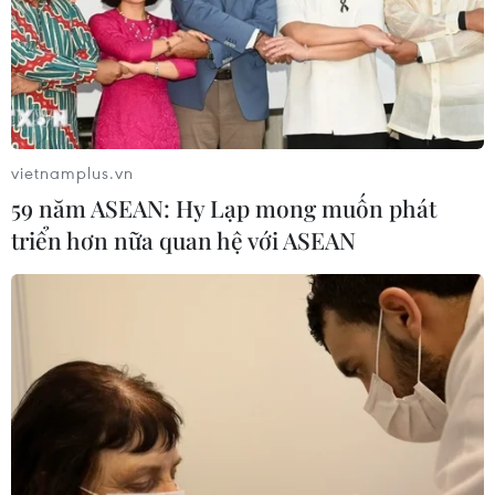
vietnamplus.vn
59 năm ASEAN: Hy Lạp mong muốn phát
triển hơn nữa quan hệ với ASEAN
TIN CÙNG CHUYÊN MỤC
EU triển khai mạng vệ tinh riêng,
củng cố chủ quyền số
08/08/2026 04:15