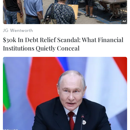
JG Wentworth
$30k In Debt Relief Scandal: What Financial
Institutions Quietly Conceal
Ảnh minh họa.
Ngày 10/6, Hạ viện Mỹ đã thông qua dự luật
thành lập nhóm phản ứng đầu tiên của Bộ An
ninh nội địa, ứng phó trong trường hợp xảy ra
tấn công mạng.