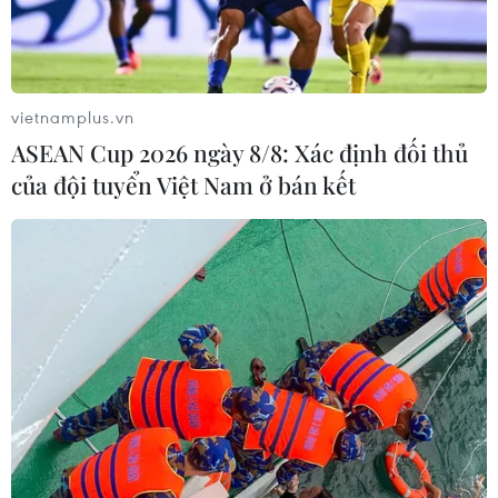
vietnamplus.vn
ASEAN Cup 2026 ngày 8/8: Xác định đối thủ
của đội tuyển Việt Nam ở bán kết
Nga: Thông tin Mỹ tấn công mạng nhằm
vào Nga đã được xác nhận
20/05/2019 10:52
Người phát ngôn Tổng thống Nga Dmitry Peskov cho
biết sự liên quan của Washington đến các cuộc tấn
công mạng nhằm vào Nga "đã được xác nhận."