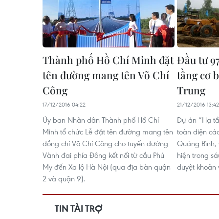
Thành phố Hồ Chí Minh đặt
Đầu tư 9
tên đường mang tên Võ Chí
tầng cơ 
Công
Trung
17/12/2016 04:22
21/12/2016 13:42
Ủy ban Nhân dân Thành phố Hồ Chí
Dự án “Hạ tầ
Minh tổ chức Lễ đặt tên đường mang tên
toàn diện các
đồng chí Võ Chí Công cho tuyến đường
Quảng Bình, 
Vành đai phía Đông kết nối từ cầu Phú
hiện trong s
Mỹ đến Xa lộ Hà Nội (qua địa bàn quận
duyệt khoản v
2 và quận 9).