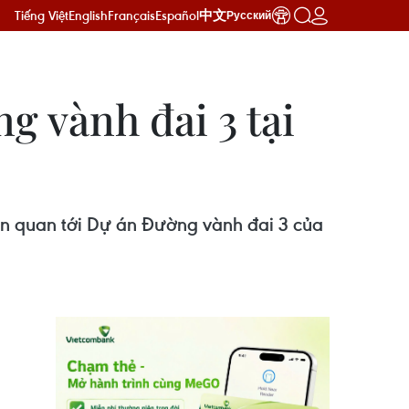
Tiếng Việt
English
Français
Español
中文
Русский
g vành đai 3 tại
iên quan tới Dự án Đường vành đai 3 của