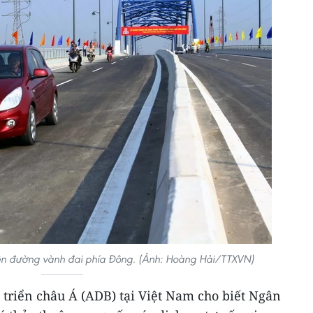
ên đường vành đai phía Đông. (Ảnh: Hoàng Hải/TTXVN)
 triển châu Á (ADB) tại Việt Nam cho biết Ngân