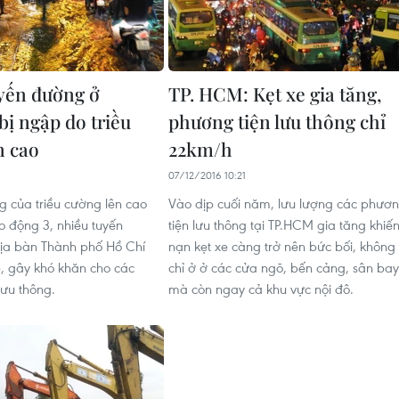
yến đường ở
TP. HCM: Kẹt xe gia tăng,
ị ngập do triều
phương tiện lưu thông chỉ
n cao
22km/h
07/12/2016 10:21
 của triều cường lên cao
Vào dịp cuối năm, lưu lượng các phươ
 động 3, nhiều tuyến
tiện lưu thông tại TP.HCM gia tăng khiế
ịa bàn Thành phố Hồ Chí
nạn kẹt xe càng trở nên bức bối, không
, gây khó khăn cho các
chỉ ở ở các cửa ngõ, bến cảng, sân bay
lưu thông.
mà còn ngay cả khu vực nội đô.