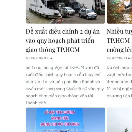
Đề xuất điều chỉnh 2 dự án
Nhiều tu
vào quy hoạch phát triển
TP.HCM b
giao thông TP.HCM
cường lê
12/10/2016 03:34
15/11/2016 13:40
Sở Giao thông Vận tải TP.HCM vừa đề
Do ảnh hưởng
xuất điều chỉnh quy hoạch cầu thay thế
vượt mức báo
phà Cát Lái và bến phà Bình Khánh và
đường trên đ
tuyến mới song song Quốc lộ 50 vào quy
Minh bị ngập
hoạch phát triển giao thông vận tải
phương tiện 
Thành phố.