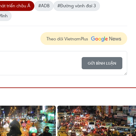
át triển châu Á
#ADB
#Đường vành đai 3
Minh
Theo dõi VietnamPlus
GỬI BÌNH LUẬN