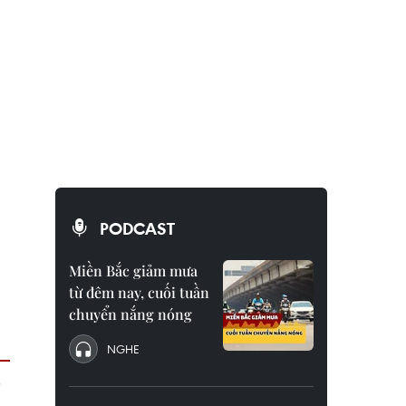
PODCAST
Miền Bắc giảm mưa
từ đêm nay, cuối tuần
chuyển nắng nóng
NGHE