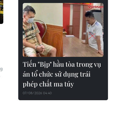
Tiến "Bịp" hầu tòa trong vụ
ng
án tổ chức sử dụng trái
n
phép chất ma túy
07/08/2026 04:40