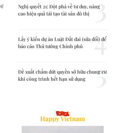
N)
Nghị quyết 21: Đột phá về tư duy, nâng
cao hiệu quả tái tạo tài sản đô thị
Lấy ý kiến dự án Luật Đất đai (sửa đổi) để
báo cáo Thủ tướng Chính phủ
Đề xuất chấm dứt quyền sở hữu chung cư
khi công trình hết hạn sử dụng