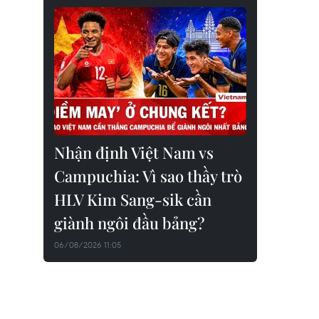
Nhận định Việt Nam vs
Campuchia: Vì sao thầy trò
HLV Kim Sang-sik cần
giành ngôi đầu bảng?
06/08/2026 11:05