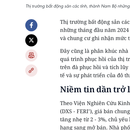
Thị trường bất động sản các tỉnh, thành Nam Bộ nhữ
Thị trường bất động sản các
những tháng đầu năm 2024 d
và chung cư ghi nhận mức t
Đây cũng là phân khúc nhà ở
quá trình phục hồi của thị 
trên đà phục hồi và tích lũ
tế và sự phát triển của đô th
Niềm tin dần trở l
Theo Viện Nghiên Cứu Kinh 
(DXS - FERI’), giá bán chun
tăng nhẹ từ 2 - 3%, chủ yếu
hạng sang mở bán. Nhà phố 