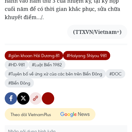
hành vào năm thứ 3 của nhiệm kỳ, tại kỳ họp
cuối năm để có thời gian khắc phục, sửa chữa
khuyết điểm…/.
(TTXVN/Vietnam+)
#giàn khoan Hải Dương-81
#Haiyang Shiyou 981
#HD-981
#Luật Biển 1982
#Tuyên bố về ứng xử của các bên trên Biển Đông
#DOC
#Biển Đông
Theo dõi VietnamPlus