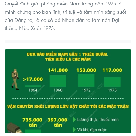
Quyết định giải phóng miền Nam trong năm 1975 là
minh chứng cho bản lĩnh, trí tuệ và tầm nhìn sáng suốt
của Đảng ta, là cơ sở để Nhân dân ta làm nên Đại
thắng Mùa Xuân 1975.