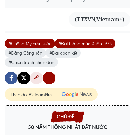
(TTXVN/Vietnam+)
#Chống Mỹ cứu nước
#Đại thắng mùa Xuân 1975
#Đảng Cộng sản
#Dại đoàn kết
#Chiến tranh nhân dân
Theo dõi VietnamPlus
50 NĂM THỐNG NHẤT ĐẤT NƯỚC