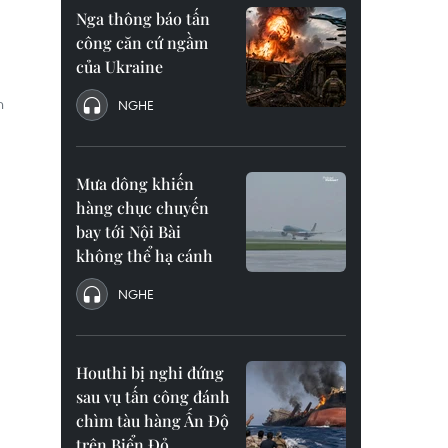
Nga thông báo tấn
công căn cứ ngầm
của Ukraine
g
n
NGHE
Mưa dông khiến
hàng chục chuyến
bay tới Nội Bài
không thể hạ cánh
NGHE
Houthi bị nghi đứng
sau vụ tấn công đánh
chìm tàu hàng Ấn Độ
trên Biển Đỏ