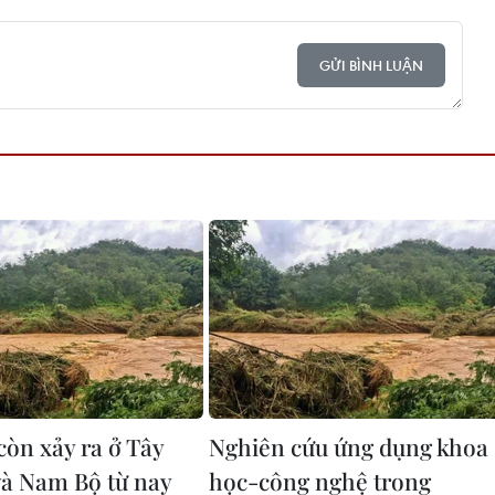
GỬI BÌNH LUẬN
còn xảy ra ở Tây
Nghiên cứu ứng dụng khoa
à Nam Bộ từ nay
học-công nghệ trong