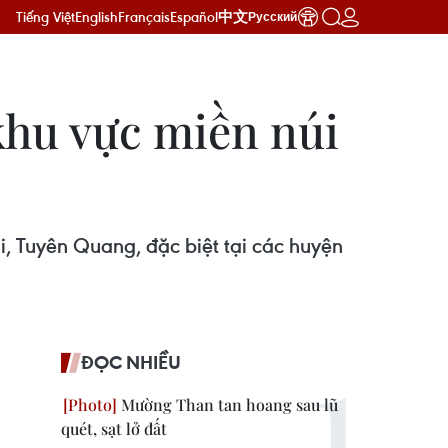
Tiếng Việt
English
Français
Español
中文
Русский
 khu vực miền núi
ái, Tuyên Quang, đặc biệt tại các huyện
ĐỌC NHIỀU
Mường Than tan hoang sau lũ
quét, sạt lở đất