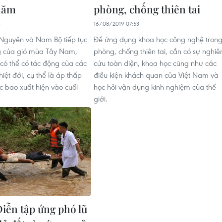
 năm
phòng, chống thiên tai
3
16/08/2019 07:53
Nguyên và Nam Bộ tiếp tục
Để ứng dụng khoa học công nghệ tron
g của gió mùa Tây Nam,
phòng, chống thiên tai, cần có sự nghiê
 có thể có tác động của các
cứu toàn diện, khoa học cũng như các
iệt đới, cụ thể là áp thấp
điều kiện khách quan của Việt Nam và
c bão xuất hiện vào cuối
học hỏi vận dụng kinh nghiệm của thế
giới.
iễn tập ứng phó lũ