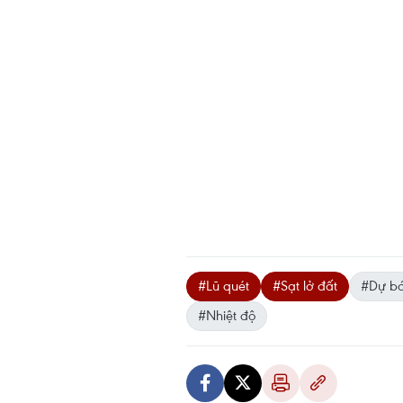
#Lũ quét
#Sạt lở đất
#Dự bá
#Nhiệt độ