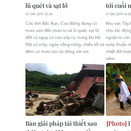
lũ quét và sạt lở
tới cuối
10/08/2019 23:24
11/08/2019 14:2
Các tỉnh Bắc Kạn, Cao Bằng đang có
Khu vực Tây 
mưa vừa đến mưa to và lũ quét, sạt lở
chịu tác độn
đất có nguy cơ cao xảy ra; trong khi Hà
ngoài ra còn
Nội có mây, ngày nắng nóng, chiều tối và
xoáy thuận nh
đêm có mưa rào và dông vài nơi.
nhiệt đới hoặ
năm.
Bàn giải pháp tái thiết sau
D