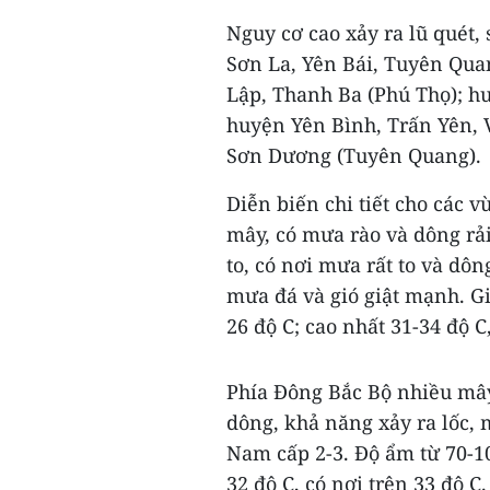
Nguy cơ cao xảy ra lũ quét, 
Sơn La, Yên Bái, Tuyên Qua
Lập, Thanh Ba (Phú Thọ); h
huyện Yên Bình, Trấn Yên, 
Sơn Dương (Tuyên Quang).
Diễn biến chi tiết cho các 
mây, có mưa rào và dông rả
to, có nơi mưa rất to và dôn
mưa đá và gió giật mạnh. Gi
26 độ C; cao nhất 31-34 độ C,
Phía Đông Bắc Bộ nhiều mây
dông, khả năng xảy ra lốc,
Nam cấp 2-3. Độ ẩm từ 70-10
32 độ C, có nơi trên 33 độ C.