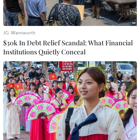
JG Wentworth
$30k In Debt Relief Scandal: What Financial
Institutions Quietly Conceal
Nhà lãnh đạo Triều Tiên Kim Jong Un thăm Đại học Chính trị
Kim Nhật Thành ở Bình Nhưỡng ngày 24/2/2025. (Ảnh:
Yonhap/TTXVN)