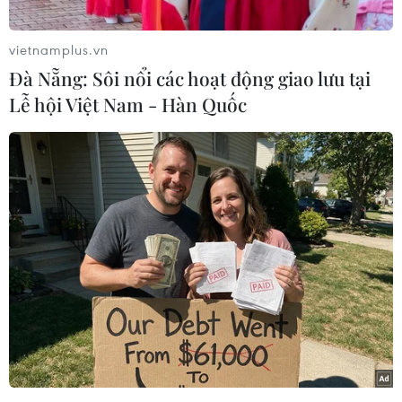
vietnamplus.vn
Đà Nẵng: Sôi nổi các hoạt động giao lưu tại
Lễ hội Việt Nam - Hàn Quốc
Nhà lãnh đạo Triều Tiên Kim Jong Un thăm Đại học Chính trị
Kim Nhật Thành ở Bình Nhưỡng ngày 24/2/2025. (Ảnh:
Yonhap/TTXVN)