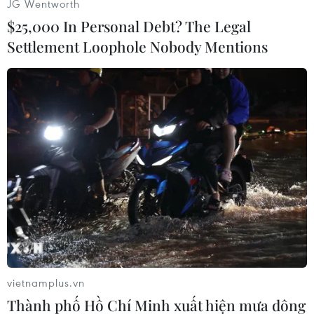
JG Wentworth
$25,000 In Personal Debt? The Legal
Settlement Loophole Nobody Mentions
Nhà lãnh đạo Triều Tiên Kim Jong Un thăm Đại học Chính trị
Kim Nhật Thành ở Bình Nhưỡng ngày 24/2/2025. (Ảnh:
Yonhap/TTXVN)
vietnamplus.vn
Thành phố Hồ Chí Minh xuất hiện mưa dông