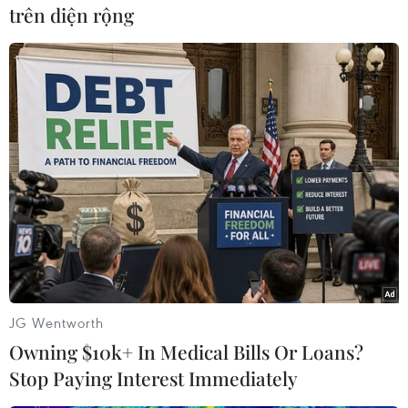
trên diện rộng
Nhà lãnh đạo Triều Tiên Kim Jong Un thăm Đại học Chính trị
Kim Nhật Thành ở Bình Nhưỡng ngày 24/2/2025. (Ảnh:
Yonhap/TTXVN)
JG Wentworth
Owning $10k+ In Medical Bills Or Loans?
Stop Paying Interest Immediately