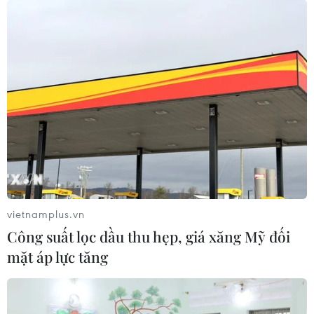
đầu tiên ở Cầu Giấy được Hà Nội lựa
chọn thí điểm
09/08/2026 02:51
Xaysomphone Phomvihane - nhà
lãnh đạo vun đắp cho mối quan hệ
hữu nghị Việt-Lào
09/08/2026 01:21
Thánh đường Emir
Abdelkader - biểu tượng văn hóa,
vietnamplus.vn
tôn giáo của Constantine
Công suất lọc dầu thu hẹp, giá xăng Mỹ đối
08/08/2026 08:35
mặt áp lực tăng
Vẻ đẹp lãng mạn của đồi
Vọng Cảnh tại thành phố Huế