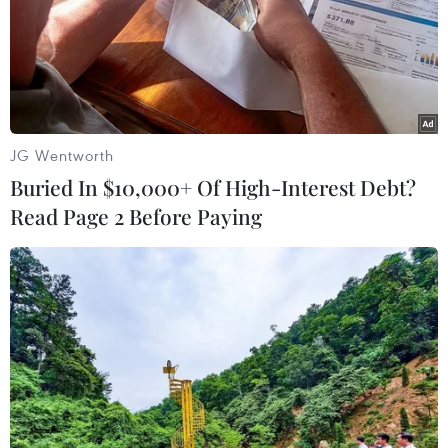
TIN LIÊN QUAN
JG Wentworth
Buried In $10,000+ Of High-Interest Debt?
Read Page 2 Before Paying
Nhà lãnh đạo Triều Tiên nêu yếu tố then
chốt để xây dựng quân đội hùng mạnh