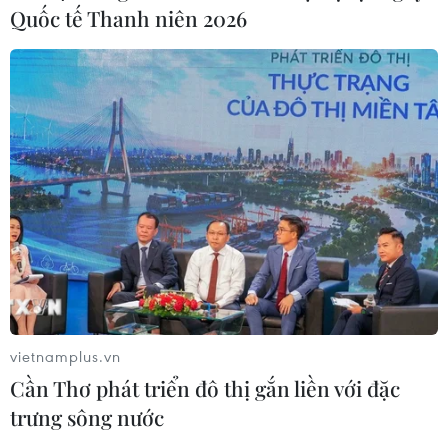
Quốc tế Thanh niên 2026
Pháp mở các điểm tắm sông
phục vụ người dân trong mùa Hè
nắng nóng
06/08/2026 03:02
Thủ tướng Lê Minh Hưng
chủ trì họp Ban Chỉ đạo An ninh
mạng Quốc gia
06/08/2026 03:02
vietnamplus.vn
Thủ tướng Lê Minh Hưng
Cần Thơ phát triển đô thị gắn liền với đặc
phát động hưởng ứng ngày An ninh
trưng sông nước
mạng Việt Nam