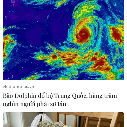
Nhà lãnh đạo Triều Tiên Kim Jong Un thăm Đại học Chính trị
Kim Nhật Thành ở Bình Nhưỡng ngày 24/2/2025. (Ảnh:
Yonhap/TTXVN)
vietnamplus.vn
Bão Dolphin đổ bộ Trung Quốc, hàng trăm
nghìn người phải sơ tán