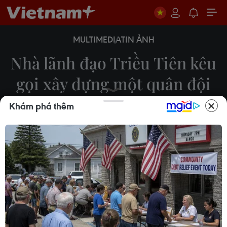
MULTIMEDIA
TIN ẢNH
Nhà lãnh đạo Triều Tiên kêu
gọi xây dựng một quân đội
hùng mạnh
Khám phá thêm
25/02/2025 07:51
Ngày 24/2/2025, nhà lãnh đạo Triều Tiên Kim
Jong Un đã có chuyến thăm Đại học Chính trị Kim
Nhật Thành, tại đây ông kêu gọi xây dựng một
quân đội hùng mạnh, luôn giữ vững tư tưởng và
đoàn kết.