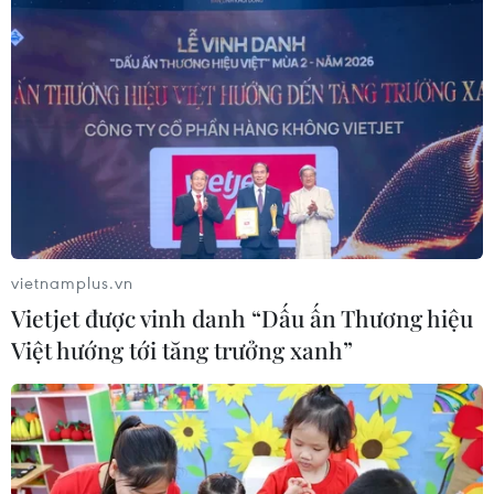
CƠ QUAN CHỦ QUẢN: THÔNG TẤN XÃ VIỆT NAM
Tổng Biên tập: TRẦN TIẾN DUẨN
Phó Tổng Biên tập: NGUYỄN THỊ TÁM, KHÚC THANH
THỦY
Sở hữu trí tuệ
Quy định sử dụng
vietnamplus.vn
RSS
Hỗ trợ
Vietjet được vinh danh “Dấu ấn Thương hiệu
Ngôn ngữ
TTXVN
Việt hướng tới tăng trưởng xanh”
Dịch vụ tin
Quảng cáo
Liên hệ