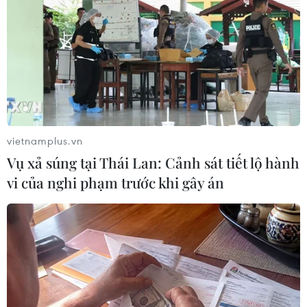
vietnamplus.vn
#Kim Jong Un
#Quân đội Triều Tiên
Vụ xả súng tại Thái Lan: Cảnh sát tiết lộ hành
#Đại học Chính trị Kim Nhật Thành
Triều Tiên
vi của nghi phạm trước khi gây án
Theo dõi VietnamPlus