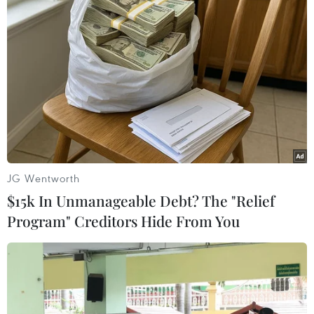
Nhà lãnh đạo Triều Tiên Kim Jong Un thăm Đại học Chính trị
Kim Nhật Thành ở Bình Nhưỡng ngày 24/2/2025. (Ảnh:
JG Wentworth
Yonhap/TTXVN)
$15k In Unmanageable Debt? The "Relief
(TTXVN/Vietnam+)
Program" Creditors Hide From You