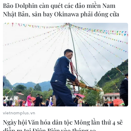
đại của dân tộc dưới sự lãnh đạo của Đảng và
Bão Dolphin càn quét các đảo miền Nam
Chủ tịch Hồ Chí Minh trong sự nghiệp đấu tranh
Nhật Bản, sân bay Okinawa phải đóng cửa
giải phóng dân tộc, thống nhất đất nước. Đây
cũng là dịp để công chúng, đặc biệt là thế hệ trẻ
ôn lại truyền thống lịch sử hào hùng của cha
ông.
vietnamplus.vn
Ngày hội Văn hóa dân tộc Mông lần thứ 4 sẽ
diễn ra tại Điện Biên vào tháng 10