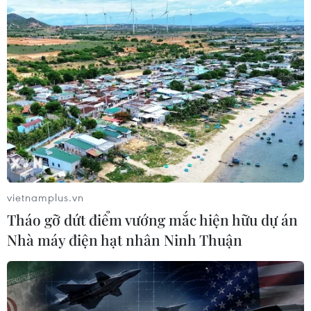
và Thu Đông tại thủ đô Hà Nội.
Đây là một trong những nỗ lực nhằm đuổi kịp
dòng chảy của thời trang thế giới, cập nhật
những xu hướng thời trang mới nhất đến các
tín đồ thời trang trong nước.
vietnamplus.vn
Tháo gỡ dứt điểm vướng mắc hiện hữu dự án
Nhà máy điện hạt nhân Ninh Thuận