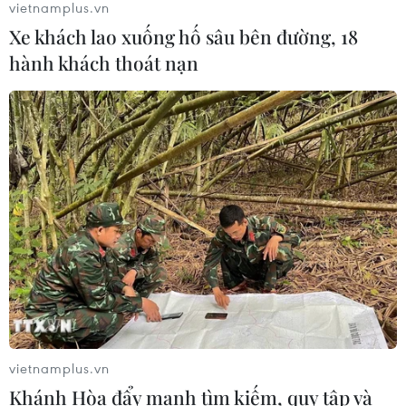
vietnamplus.vn
Xe khách lao xuống hố sâu bên đường, 18
hành khách thoát nạn
Không gian sách kể chuyện Hà Nội trong
60 ngày đêm khói lửa
24/11/2016 07:09
Đại hội sách cũ sẽ giới thiệu tới độc giả những ấn phẩm
ôn lại truyền thống lịch sử hào hùng của quân và dân
Thủ đô trong 60 ngày đêm khói lửa (19/12/1946-
17/2/1947).
vietnamplus.vn
Khánh Hòa đẩy mạnh tìm kiếm, quy tập và