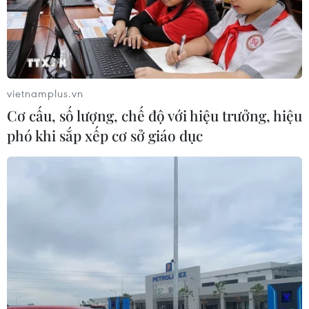
Nghệ thuật chất lượng cao vào Nhà hát Lớn Hà
Nội
Bắt đầu từ cuối tháng Tám, Bộ Văn hóa, Thể thao
và Du lịch hiện thực hóa chủ trương đưa các tác
phẩm sân khấu chất lượng cao vào biểu diễn
vietnamplus.vn
thường xuyên tại Nhà hát Lớn Hà Nội.
Cơ cấu, số lượng, chế độ với hiệu trưởng, hiệu
phó khi sắp xếp cơ sở giáo dục
Không gian Nhà hát Lớn không chỉ dành riêng
cho các loại hình nghệ thuật hàn lâm (như giao
hưởng, nhạc kịch, vũ kịch) mà còn mở rộng cửa
với tất cả các loại hình sân khấu truyền thống
của Việt Nam như tuồng, chèo, cải lương…
Với chương trình này, Bộ Văn hóa, Thể thao và
Du lịch mong muốn đưa Nhà hát Lớn Hà Nội trở
thành địa chỉ sinh hoạt văn hóa tiêu biểu để