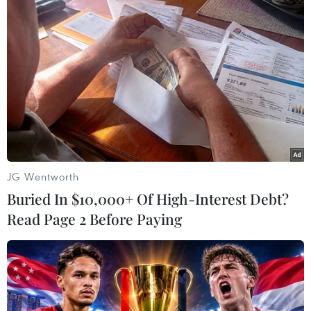
cố định dự kiến xây dựng tại phố 19-12, hoạt
động liên tục từ 8 giờ - 22 giờ hàng ngày với
khoảng 20 gian hàng. Các gian hàng được thiết
kế gắn với các hoạt động tọa đàm, giao lưu, giới
thiệu sách. Khu vực dải phân cách sẽ được bố trí
thành không gian đọc sách.
Phố sách di động sẽ bao gồm các gian hàng sách
tại vườn hoa Lý Thái Tổ, khu vực sát Nhà Kèn.
JG Wentworth
Buried In $10,000+ Of High-Interest Debt?
Read Page 2 Before Paying