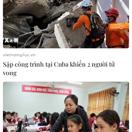
phố cổ Hà Nội, những gánh hàng hoa, những
bông lúa non cùng hình ảnh cốm Vòng, những
danh thắng Hà Nội... Tất cả gợi lại một hình Hà
Nội sâu lắng, tràn đầy cảm xúc.
vietnamplus.vn
Sập công trình tại Cuba khiến 2 người tử
vong
Quang cảnh bế mạc Festival Áo dài Hà Nội 2016. (Ảnh: TTXVN)