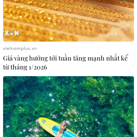
vietnamplus.vn
Giá vàng hướng tới tuần tăng mạnh nhất kể
từ tháng 1/2026
Tinh hoa áo dài Việt Nam khơi dậy giá trị
truyền thống của Hà Nội
14/10/2016 14:56