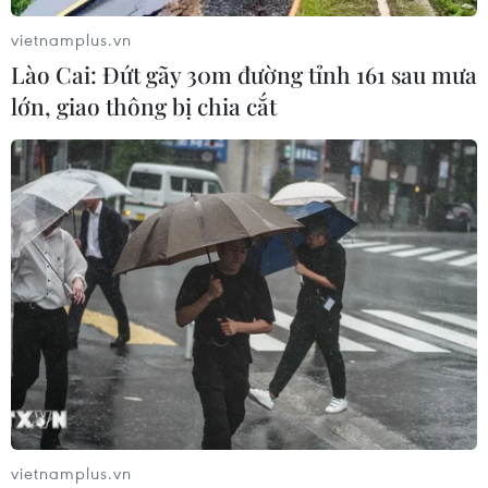
Nhà hát Lớn mở rộng cửa với các loại hình nghệ thuật truyền
thống. (Ảnh: Doãn Đức/Vietnam+)
vietnamplus.vn
Lào Cai: Đứt gãy 30m đường tỉnh 161 sau mưa
Tái hiện hình ảnh Hà Nội mùa Đông 1946
lớn, giao thông bị chia cắt
Hướng tới kỷ niệm 70 năm ngày Toàn quốc
kháng chiến (19/12/1946-19/12/2016), nhiều
triển lãm ảnh, tư liệu lịch sử được tổ chức; tiêu
biểu như triển lãm “Sống mãi với Thủ đô” tại
Trung tâm Bảo tồn Di sản Thăng Long-Hà Nội
(số 19C Hoàng Diệu, Hà Nội), triển lãm “Bản
hùng ca mùa Đông năm 1946” tại Bảo tàng Lịch
sử Quân sự Việt Nam (số 28A, Điện Biên Phủ, Hà
Nội)…
Các tài liệu, hiện vật được trưng bày một lần
nữa khẳng định những thành quả cách mạng vĩ
vietnamplus.vn