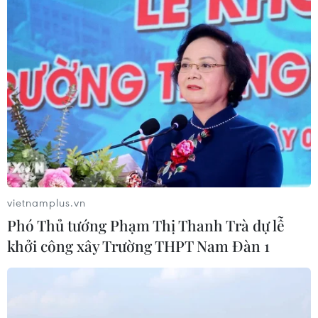
#Trang phục biểu diễn
#Lễ hội Âm nhạc Gió mùa
#Phố đi bộ
#Phố sách Hà Nội
#Nhà hát Lớn
#Scorpions
#Tùng Dương
TP. Hà Nội
Theo dõi VietnamPlus
vietnamplus.vn
Phó Thủ tướng Phạm Thị Thanh Trà dự lễ
khởi công xây Trường THPT Nam Đàn 1
TIN LIÊN QUAN