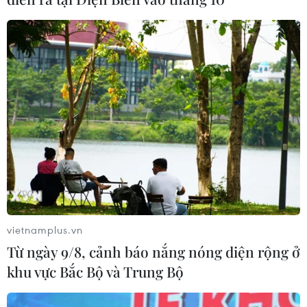
Chiến sỹ cảm tử sẵn sàng chiến đấu, hy sinh để bảo vệ Thủ đô -
Ảnh chỉ mang tính chất minh họa. (Nguồn: Tư liệu TTXVN)
(Vietnam+)
vietnamplus.vn
Từ ngày 9/8, cảnh báo nắng nóng diện rộng ở
khu vực Bắc Bộ và Trung Bộ