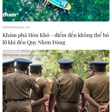
Tối 14/10, Festival áo dài Hà Nội năm 2016 với chủ đề
“Tinh hoa áo dài Việt Nam” đã tưng bừng diễn ra tại
Hoàng thành Thăng Long nhằm khơi dậy giá trị truyền
thống của Hà Nội.
vietnamplus.vn
Khám phá Hòn Khô - điểm đến không thể bỏ
lỡ khi đến Quy Nhơn Đông