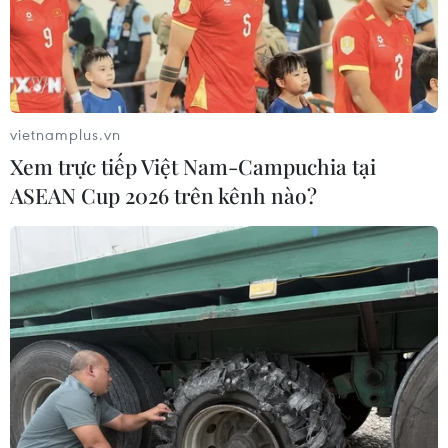
Bảo tàng Hà Nội. (Ảnh: TTXVN)
vietnamplus.vn
Lễ hội Âm nhạc Gió mùa
Xem trực tiếp Việt Nam-Campuchia tại
Diễn ra trong ba ngày (từ 21-23/10) tại Hoàng
ASEAN Cup 2026 trên kênh nào?
Thành Thăng Long, Lễ hội Âm nhạc Gió mùa là
một sự kiện ấn tượng trong đời sống văn hóa-
nghệ thuật Hà Nội năm 2016.
Điểm nhấn đặc biệt của chương trình năm nay
là sự góp mặt của ban nhạc rock lừng danh thế
giới Scorpions (Đức).
Bên cạnh đó, chương trình còn quy tụ nhiều