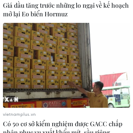
Một trong những điểm mới đáng chú ý của liên
Giá dầu tăng trước những lo ngại về kế hoạch
hoan năm nay là việc mở rộng hạng mục phim
mở lại Eo biển Hormuz
dự thi cho tất cả các nền điện ảnh của các quốc
gia và vùng lãnh thổ trên thế giới (thay cho
phim dự thi trong khu vực châu Á-Thái Bình
Dương như các kỳ trước).
vietnamplus.vn
Có 50 cơ sở kiểm nghiệm được GACC chấp
nhận phục vụ xuất khẩu mít, sầu riêng