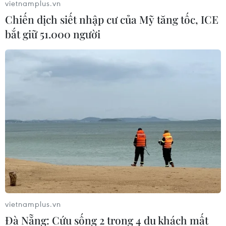
vietnamplus.vn
Chiến dịch siết nhập cư của Mỹ tăng tốc, ICE
bắt giữ 51.000 người
Số ca ghép tạng đã được triển khai tại Bệnh viện
Trung ương Quân đội 108 trong thời gian qua.
Miễn phí kinh phí cho bệnh nhân
Trước đó, từ tháng 3/2016, Bệnh viện triển khai
Đề án Khoa học công nghệ tăng cường năng lực
nghiên cứu để phát triển kỹ thuật ghép mô, bộ
phận cơ thể người tại Bệnh viện Trung ương
vietnamplus.vn
Quân đội 108.
Đà Nẵng: Cứu sống 2 trong 4 du khách mất