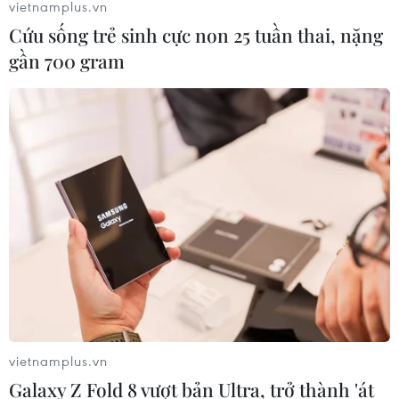
vietnamplus.vn
Cứu sống trẻ sinh cực non 25 tuần thai, nặng
gần 700 gram
Số người đăng ký hiến tạng tăng nhanh
sau 'Ngọn lửa Hải An'
28/02/2018 07:04
Trong 2 ngày qua có khoảng 20 người đến đăng ký
hiến tạng trực tiếp đăng ký tại Trung tâm điều phối ghép
tạng Quốc gia.
vietnamplus.vn
Galaxy Z Fold 8 vượt bản Ultra, trở thành 'át