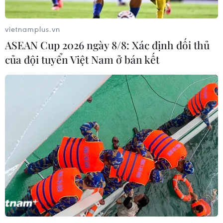
vietnamplus.vn
ASEAN Cup 2026 ngày 8/8: Xác định đối thủ
TIN CÙNG CHUYÊN MỤC
của đội tuyển Việt Nam ở bán kết
Cứu sống trẻ sinh cực non 25 tuần
thai, nặng gần 700 gram
09/08/2026 04:44
Đầu tư cho sức khỏe từ phòng bệnh
đến hạ tầng y tế
09/08/2026 03:29
Quy định chức năng, nhiệm vụ,
quyền hạn và cơ cấu tổ chức của Bộ Y