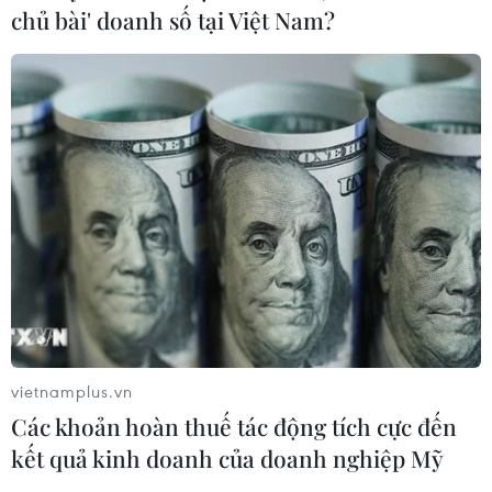
chủ bài' doanh số tại Việt Nam?
Thêm gần 100 người đăng ký hiến mô tạng
sau khi qua đời
02/03/2018 10:24
Theo Trung tâm Điều phối ghép tạng Quốc gia, từ ngày
25/2 đến 1/3, Trung tâm đã nhận được 251 trường hợp
đăng ký hiến mô tạng sau khi chết/chết não.
vietnamplus.vn
Các khoản hoàn thuế tác động tích cực đến
kết quả kinh doanh của doanh nghiệp Mỹ