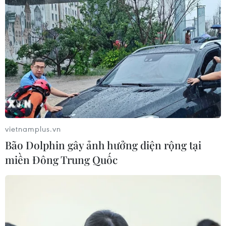
vietnamplus.vn
Bão Dolphin gây ảnh hưởng diện rộng tại
miền Đông Trung Quốc
#Thiết bị y tế
#Ghép phổi
#Ghép tạng
#Bệnh viện Trung ương Quân đội 108
#Giáo sư Mai Hồng Bàng
#Bộ Y tế
#Tin tức