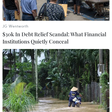
JG Wentworth
$30k In Debt Relief Scandal: What Financial
Play
Institutions Quietly Conceal
Video
Video về ca ghép phổi thành công đầu tiên tại
Việt Nam.
Ngày 26/2 vừa qua, Bệnh viện Trung ương Quân
đội 108 đã thực hiện ca ghép phổi đầu tiên từ
người hiến tạng chết não.
Giáo sư Mai Hồng Bàng - Giám đốc Bệnh viện