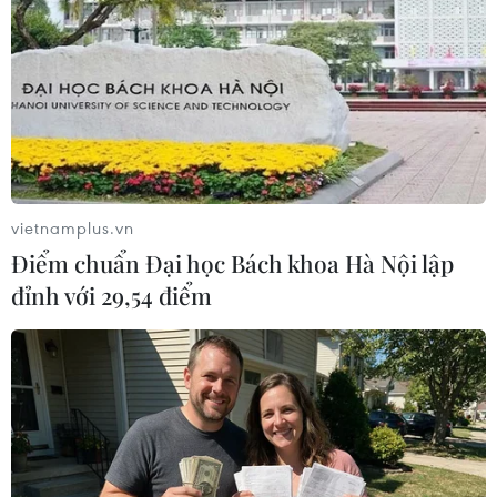
quyền là ở tôi'. Bố tôi rất tỉnh táo và rất dũng
cảm về vấn đề này. Bố tôi bị bệnh này từ bé,
nên sức lao động rất kém và trong những năm
gần đây ông khó thở nhiều.”
Hơn 60 y, bác sỹ phục vụ trong gần 8 giờ
đồng hồ
Giáo sư Mai Hồng Bàng điểm lại, lĩnh vực ghép
vietnamplus.vn
tạng của Việt Nam đã trải qua 25 năm thực hiện
Điểm chuẩn Đại học Bách khoa Hà Nội lập
với các kỹ thuật ghép thận, ghép gan, ghép tim,
đỉnh với 29,54 điểm
ghép tuỵ, ghép giác mạc… và một số bộ phận cơ
thể khác.