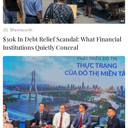
JG Wentworth
$30k In Debt Relief Scandal: What Financial
Institutions Quietly Conceal
Ngày 11/12/1993, Quần thể di tích Cố đô Huế của Việt Nam
được UNESCO công nhận là Di sản văn hóa thế giới. (Nguồn:
TTXVN)