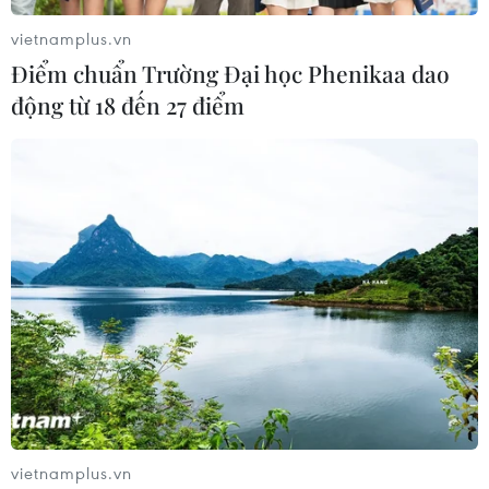
vietnamplus.vn
Điểm chuẩn Trường Đại học Phenikaa dao
động từ 18 đến 27 điểm
#UNESO
#Bảo tồn di sản
#Di sản văn hóa thế giới
#Quần thể di tích Cố đô Huế
#Đờn ca tài tử Nam Bộ
TP. Hà Nội
vietnamplus.vn