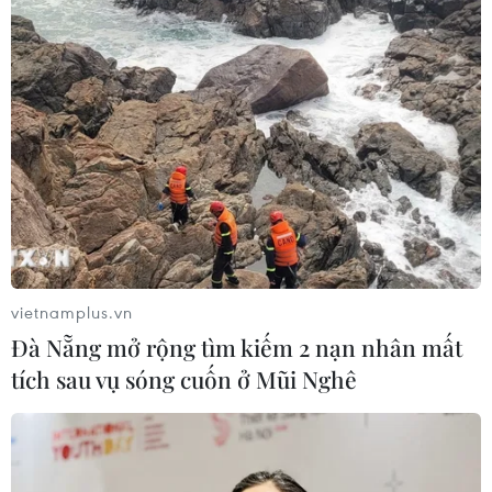
09/08/2026 05:26
Ca sỹ Phùng Khánh Linh và hành
trình từ cô đơn đến 'Giữa một vạn
người'
09/08/2026 01:42
Bền bỉ gìn giữ giá trị văn hóa đã được
vun đắp qua hàng trăm năm
09/08/2026 01:23
vietnamplus.vn
Đà Nẵng mở rộng tìm kiếm 2 nạn nhân mất
tích sau vụ sóng cuốn ở Mũi Nghê
Thánh đường Emir Abdelkader -
biểu tượng của kiến trúc, văn hóa và
tri thức
08/08/2026 22:05