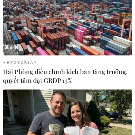
Tín ngưỡng thờ cúng Hùng Vương là Di sản văn hóa phi vật thể
của nhân loại, được UNESCO công nhận vào ngày 6/12/2012.
(Ảnh: Quý Trung/TTXVN)
vietnamplus.vn
Hải Phòng điều chỉnh kịch bản tăng trưởng,
quyết tâm đạt GRDP 13%