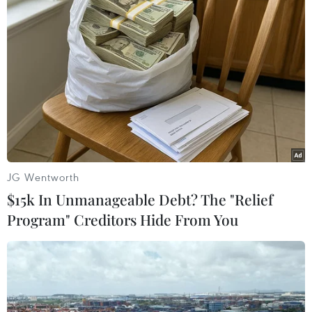
Khu di tích đền tháp Mỹ Sơn thuộc xã Duy Phú, huyện Duy
Xuyên (tỉnh Quảng Nam) được UNESCO công nhận là Di sản
văn hóa thế giới, tháng 12/1999. (Ảnh: Trọng Đạt/TTXVN)
JG Wentworth
$15k In Unmanageable Debt? The "Relief
Program" Creditors Hide From You