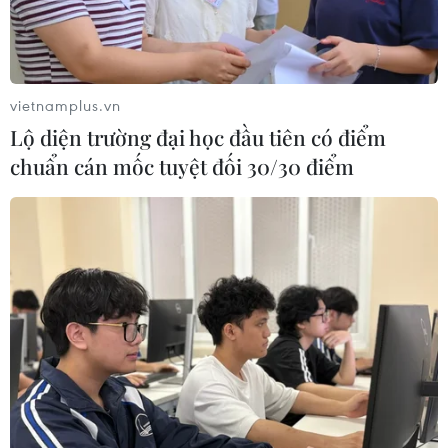
vietnamplus.vn
Lộ diện trường đại học đầu tiên có điểm
chuẩn cán mốc tuyệt đối 30/30 điểm
Không gian văn hóa Cồng Chiêng Tây Nguyên được UNESCO
công nhận là Kiệt tác truyền khẩu và Di sản văn hóa phi vật thể
thế giới vào năm 2005, đến năm 2008 được công nhận là Di
sản văn hóa phi vật thể đại diện của nhân loại. (Ảnh: Sỹ
Huynh/TTXVN)