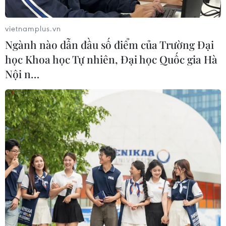
vietnamplus.vn
Ngành nào dẫn đầu số điểm của Trường Đại
học Khoa học Tự nhiên, Đại học Quốc gia Hà
Nội n…
Quần thể danh thắng Tràng An (Ninh Bình) được UNESCO
công nhận là Di sản Thế giới, ngày 23/6/2014. Đây là di sản
hỗn hợp đầu tiên của Việt Nam được công nhận cả tiêu chí văn
hóa và thiên nhiên. (Ảnh: Minh Đức/TTXVN)
(TTXVN/Vietnam+)