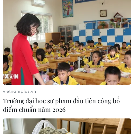
Hội Gióng là một Lễ hội truyền thống hết sức độc đáo trong hơn
8000 lễ hội của Việt Nam, đã được UNESCO công nhận là Di
sản văn hóa phi vật thể đại diện của nhân loại, ngày
vietnamplus.vn
16/11/2010. (Ảnh: Anh Tuấn/TTXVN)
Trường đại học sư phạm đầu tiên công bố
điểm chuẩn năm 2026