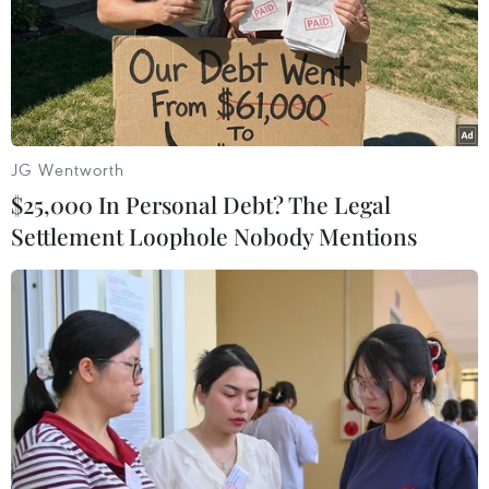
Nhã nhạc cung đình Huế, Di sản văn hóa thế giới phi vật thể
đầu tiên tại Việt Nam, được công nhận tháng 11/2003, đến
năm 2008 được công nhận là Di sản văn hóa phi vật thể đại
diện của nhân loại. (Ảnh: Hồ Cầu/TTXVN)
JG Wentworth
$25,000 In Personal Debt? The Legal
Settlement Loophole Nobody Mentions
Dân ca Quan họ, Di sản văn hóa phi vật thể đại diện của nhân
loại, được công nhận ngày 30/9/2009. (Ảnh: Anh
Tuấn/TTXVN)