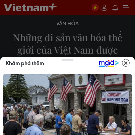
VĂN HÓA
Những di sản văn hóa thế
giới của Việt Nam được
UNESCO công nhận
Khám phá thêm
23/10/2020 02:59
Bảo tồn, tôn tạo di sản là ưu tiên hàng đầu hiện
nay với UNESCO cũng như với các nước có di sản
được công nhận, khi mà những di sản này ngày
càng có nguy cơ bị phá hoại.