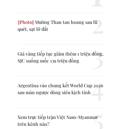
Mường Than tan hoang sau lũ
quét, sạt lở đất
Giá vàng tiếp tục giảm thêm 1 triệu đồng,
SJC xuống mốc 139 triệu đồng
Argentina vào chung kết World Cup 2026
sau màn ngược dòng siêu kịch tính
Xem trực tiếp trận Việt Nam-Myanmar
trên kênh nào?