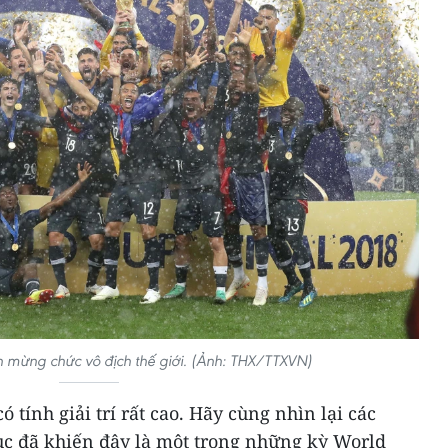
 mừng chức vô địch thế giới. (Ảnh: THX/TTXVN)
ó tính giải trí rất cao. Hãy cùng nhìn lại các
c đã khiến đây là một trong những kỳ World