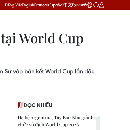
Tiếng Việt
English
Français
Español
中文
Русский
 tại World Cup
am Sư vào bán kết World Cup lần đầu
ĐỌC NHIỀU
Hạ bệ Argentina, Tây Ban Nha giành
chức vô địch World Cup 2026