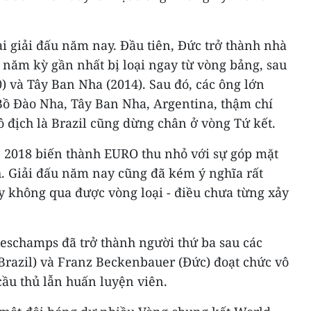
ại giải đấu năm nay. Đầu tiên, Đức trở thành nhà
g năm kỳ gần nhất bị loại ngay từ vòng bảng, sau
0) và Tây Ban Nha (2014). Sau đó, các ông lớn
Bồ Đào Nha, Tây Ban Nha, Argentina, thậm chí
ô địch là Brazil cũng dừng chân ở vòng Tứ kết.
 2018 biến thành EURO thu nhỏ với sự góp mặt
h. Giải đấu năm nay cũng đã kém ý nghĩa rất
ly không qua được vòng loại - điều chưa từng xảy
Deschamps đã trở thành người thứ ba sau các
Brazil) và Franz Beckenbauer (Đức) đoạt chức vô
 cầu thủ lẫn huấn luyện viên.