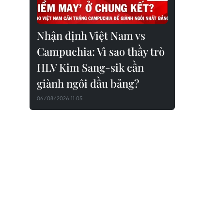
Nhận định Việt Nam vs
Campuchia: Vì sao thầy trò
HLV Kim Sang-sik cần
giành ngôi đầu bảng?
06/08/2026 11:05