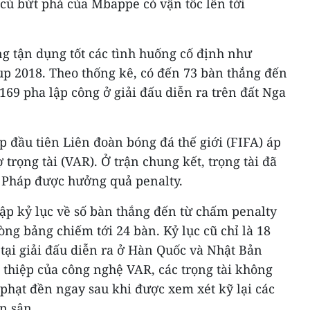
cú bứt phá của Mbappe có vận tốc lên tới
ng tận dụng tốt các tình huống cố định như
up 2018. Theo thống kê, có đến 73 bàn thắng đến
169 pha lập công ở giải đấu diễn ra trên đất Nga
 đầu tiên Liên đoàn bóng đá thế giới (FIFA) áp
trọng tài (VAR). Ở trận chung kết, trọng tài đã
 Pháp được hưởng quả penalty.
ập kỷ lục về số bàn thắng đến từ chấm penalty
òng bảng chiếm tới 24 bàn. Kỷ lục cũ chỉ là 18
 tại giải đấu diễn ra ở Hàn Quốc và Nhật Bản
 thiệp của công nghệ VAR, các trọng tài không
phạt đền ngay sau khi được xem xét kỹ lại các
n sân.