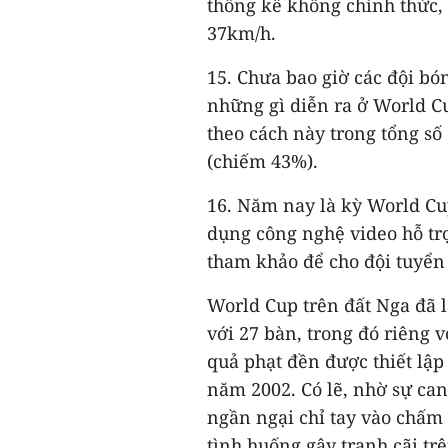
thống kê không chính thức, 
37km/h.
15. Chưa bao giờ các đội bó
những gì diễn ra ở World C
theo cách này trong tổng số 
(chiếm 43%).
16. Năm nay là kỳ World Cup
dụng công nghệ video hỗ trợ 
tham khảo để cho đội tuyển
World Cup trên đất Nga đã l
với 27 bàn, trong đó riêng v
quả phạt đền được thiết lập
năm 2002. Có lẽ, nhờ sự can
ngần ngại chỉ tay vào chấm 
tình huống gây tranh cãi trê