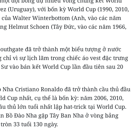
 một đội bóng dự nhiều Vòng chung kết World
ez (Uruguay), với bốn kỳ World Cup (1990, 2010,
ục của Walter Winterbottom (Anh, vào các năm
cùng Helmut Schoen (Tây Đức, vào các năm 1966,
Southgate đã trở thành một biểu tượng ở nước
chỉ vì sự lịch lãm trong chiếc áo vest đặc trưng
Sư vào bán kết World Cup lần đầu tiên sau 20
o Nha Cristiano Ronaldo đã trở thành cầu thủ đầu
ld Cup nhất, cụ thể là bốn kỳ: năm 2006, 2010,
u thủ lớn tuổi nhất lập hat-trick tại World Cup.
rận Bồ Đào Nha gặp Tây Ban Nha ở vòng bảng
tròn 33 tuổi 130 ngày.