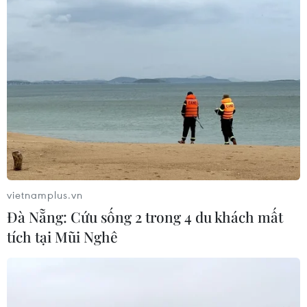
WHO ghi nhận tín hiệu tích cực từ
thử nghiệm điều trị Ebola tại Congo
04/08/2026 22:42
Đến năm 2030, Việt Nam làm chủ tối
thiểu 10 công nghệ lõi
04/08/2026 15:34
vietnamplus.vn
Báo động xu hướng gia tăng người
Đà Nẵng: Cứu sống 2 trong 4 du khách mất
trẻ mắc ung thư
tích tại Mũi Nghê
04/08/2026 14:10
Tây Ban Nha phát trực tiếp nhật thực