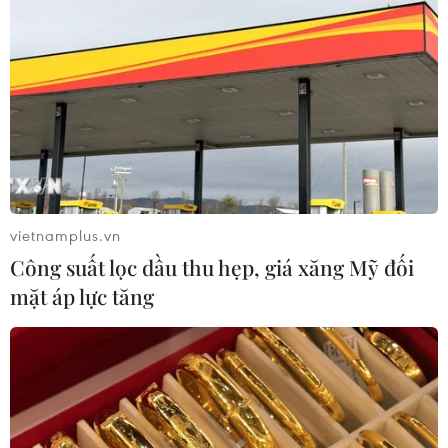
toàn phần từ độ cao 9.000 m
04/08/2026 13:23
Đại biểu Quốc hội: Nếu không có cơ
chế bảo vệ sẽ khó khuyến khích đổi
mới sáng tạo thực tiễn
04/08/2026 11:01
vietnamplus.vn
Công suất lọc dầu thu hẹp, giá xăng Mỹ đối
Xem thêm
mặt áp lực tăng
CƠ QUAN CHỦ QUẢN: THÔNG TẤN XÃ VIỆT NAM