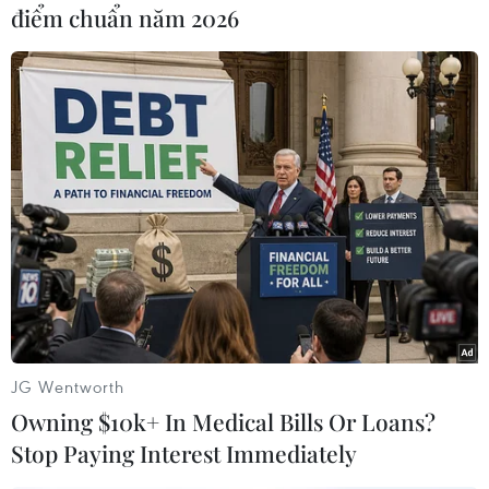
lượng máu đi qua)./.
điểm chuẩn năm 2026
(TTXVN)
JG Wentworth
Owning $10k+ In Medical Bills Or Loans?
Stop Paying Interest Immediately
#Trái tim
#Nội tiết
#Thần kinh
#Mạch máu