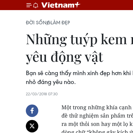
ĐỜI SỐNG
LÀM ĐẸP
Những tuýp kem n
yêu động vật
Bạn sẽ càng thấy mình xinh đẹp hơn khi
nhỏ đáng yêu nào.
22/03/2018 07:30
Một trong những khía cạnh
đề thử nghiệm sản phẩm trê
ra một thỏi son hay một lọ k
dòng chữ “không gây kích ứ