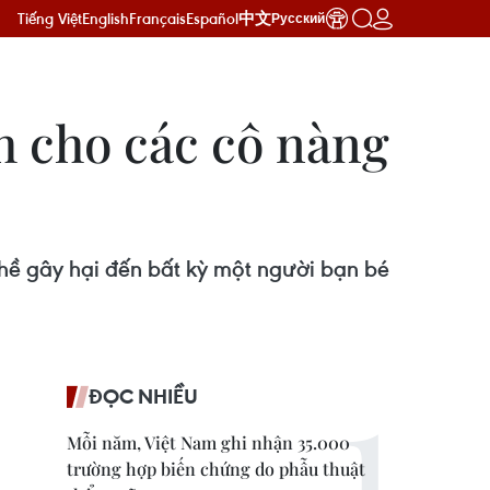
Tiếng Việt
English
Français
Español
中文
Русский
 cho các cô nàng
hề gây hại đến bất kỳ một người bạn bé
ĐỌC NHIỀU
Mỗi năm, Việt Nam ghi nhận 35.000
trường hợp biến chứng do phẫu thuật