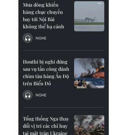
Mưa dông khiến
hàng chục chuyến
bay tới Nội Bài
không thể hạ cánh
NGHE
Houthi bị nghi đứng
sau vụ tấn công đánh
chìm tàu hàng Ấn Độ
trên Biển Đỏ
NGHE
Tổng thống Nga thay
đổi vị trí các chỉ huy
tại mặt trận Ukraine