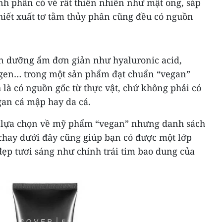
nh phần có vẻ rất thiên nhiên như mật ong, sáp
hiết xuất tơ tằm thủy phân cũng đều có nguồn
n dưỡng ẩm đơn giản như hyaluronic acid,
llagen… trong một sản phẩm đạt chuẩn “vegan”
là có nguồn gốc từ thực vật, chứ không phải có
gan cá mập hay da cá.
u lựa chọn về mỹ phẩm “vegan” nhưng danh sách
hay dưới đây cũng giúp bạn có được một lớp
ẹp tươi sáng như chính trái tim bao dung của