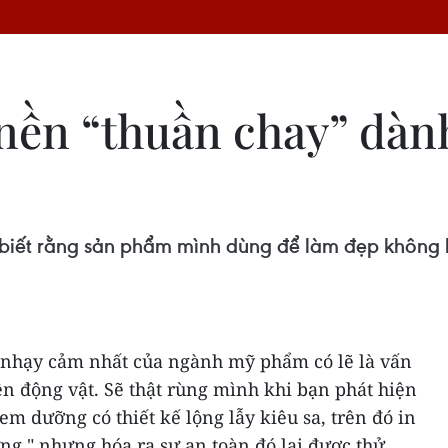
ền “thuần chay” dành
 biết rằng sản phẩm mình dùng để làm đẹp không 
 nhạy cảm nhất của ngành mỹ phẩm có lẽ là vấn
n động vật. Sẽ thật rùng mình khi bạn phát hiện
em dưỡng có thiết kế lộng lẫy kiêu sa, trên đó in
ng," nhưng hóa ra sự an toàn đó lại được thử