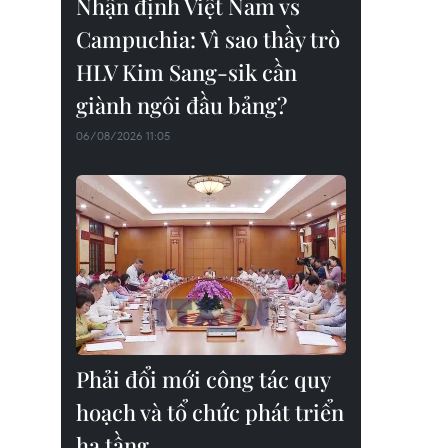
Nhận định Việt Nam vs
Campuchia: Vì sao thầy trò
HLV Kim Sang-sik cần
giành ngôi đầu bảng?
06/08/2026 11:05
Phải đổi mới công tác quy
hoạch và tổ chức phát triển
hạ tầng