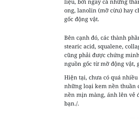
liệu, bởi ngay cả những thà
ong, lanolin (mỡ cừu) hay c
gốc động vật.
Bên cạnh đó, các thành phầ
stearic acid, squalene, co
cũng phải được chứng minh 
nguồn gốc từ mỡ động vật, 
Hiện tại, chưa có quá nhiề
những loại kem nền thuần c
nền mịn màng, ánh lên vẻ đ
bạn./.