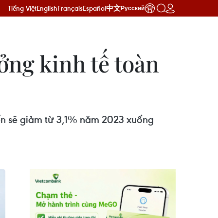
Tiếng Việt
English
Français
Español
中文
Русский
ng kinh tế toàn
iến sẽ giảm từ 3,1% năm 2023 xuống