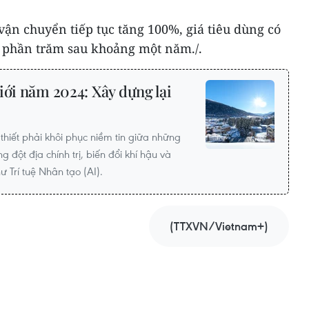
ận chuyển tiếp tục tăng 100%, giá tiêu dùng có
 phần trăm sau khoảng một năm./.
iới năm 2024: Xây dựng lại
iết phải khôi phục niềm tin giữa những
 đột địa chính trị, biến đổi khí hậu và
 Trí tuệ Nhân tạo (AI).
(TTXVN/Vietnam+)