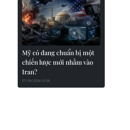
Mỹ có đang chuẩn bị một
chiến lược mới nhằm vào
Iran?
07/08/2026 10:08