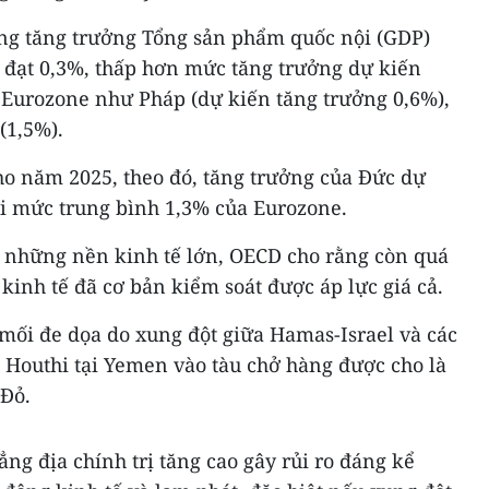
ng tăng trưởng Tổng sản phẩm quốc nội (GDP)
 đạt 0,3%, thấp hơn mức tăng trưởng dự kiến
g Eurozone như Pháp (dự kiến tăng trưởng 0,6%),
(1,5%).
o năm 2025, theo đó, tăng trưởng của Đức dự
i mức trung bình 1,3% của Eurozone.
i những nền kinh tế lớn, OECD cho rằng còn quá
inh tế đã cơ bản kiểm soát được áp lực giá cả.
mối đe dọa do xung đột giữa Hamas-Israel và các
 Houthi tại Yemen vào tàu chở hàng được cho là
 Đỏ.
g địa chính trị tăng cao gây rủi ro đáng kể