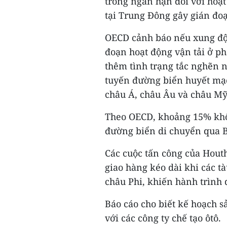
trong ngắn hạn đối với hoạt
tại Trung Đông gây gián đo
OECD cảnh báo nếu xung đột
đoạn hoạt động vận tải ở ph
thêm tình trạng tắc nghẽn 
tuyến đường biển huyết mạ
châu Á, châu Âu và châu Mỹ
Theo OECD, khoảng 15% khố
đường biển di chuyển qua 
Các cuộc tấn công của Houth
giao hàng kéo dài khi các 
châu Phi, khiến hành trình 
Báo cáo cho biết kế hoạch sả
với các công ty chế tạo ôtô.