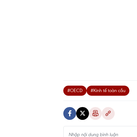
#OECD
#Kinh tế toàn cầu