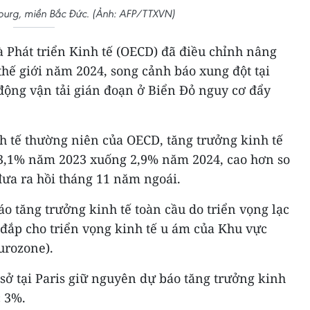
urg, miền Bắc Đức. (Ảnh: AFP/TTXVN)
à Phát triển Kinh tế (OECD) đã điều chỉnh nâng
thế giới năm 2024, song cảnh báo xung đột tại
ộng vận tải gián đoạn ở Biển Đỏ nguy cơ đẩy
h tế thường niên của OECD, tăng trưởng kinh tế
ừ 3,1% năm 2023 xuống 2,9% năm 2024, cao hơn so
ưa ra hồi tháng 11 năm ngoái.
 tăng trưởng kinh tế toàn cầu do triển vọng lạc
 đắp cho triển vọng kinh tế u ám của Khu vực
urozone).
 sở tại Paris giữ nguyên dự báo tăng trưởng kinh
 3%.