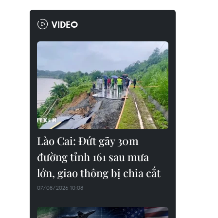
VIDEO
Lào Cai: Đứt gãy 30m
đường tỉnh 161 sau mưa
lớn, giao thông bị chia cắt
07/08/2026 10:08