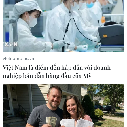
thiện 1,6 triệu bảng
06/05/2014 02:17
Hạnh phúc làm cha ở tuổi 54 dường như đã khiến "gã
phù thủy giải trí thế giới" Simon Cowell mềm lòng quyên
góp tới 1,6 triệu bảng Anh cho các quỹ từ thiện.
vietnamplus.vn
Việt Nam là điểm đến hấp dẫn với doanh
nghiệp bán dẫn hàng đầu của Mỹ