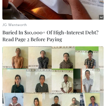
JG Wentworth
Buried In $10,000+ Of High-Interest Debt?
Read Page 2 Before Paying
Ông trùm ngành công nghiệp âm nhạc Simon Cowell. (Nguồn:
telegraph.co.uk)
Phiên tòa xét xử ngôi sao của show truyền hình
X-Factor Tulisa về tội buôn bán ma túy đã chính
thức được mở hôm 17/7. Tuy nhiên, những chi
tiết được hé lộ tại tòa mới là điều gây chấn động
làng giải trí thế giới: Ông trùm ngành công