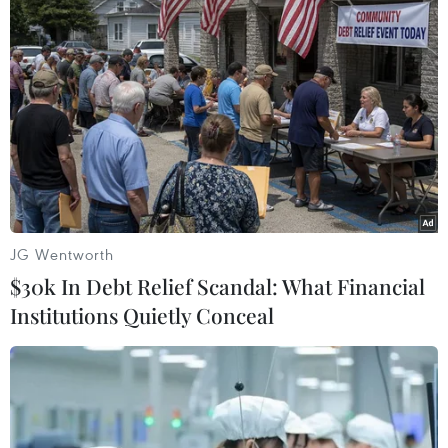
TIN LIÊN QUAN
JG Wentworth
$30k In Debt Relief Scandal: What Financial
Institutions Quietly Conceal
Hạnh phúc làm cha, Simon Cowell làm từ