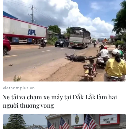
#Pop Idol
#X Factor
#Britain’s Got Talent
#American Idol
#Simon Cowell
#Người đồng tính
#Hollywood
#Ma túy
#Leonardo Di Caprio
#Truyền hình thực tế
vietnamplus.vn
Xe tải va chạm xe máy tại Đắk Lắk làm hai
người thương vong
Theo dõi VietnamPlus