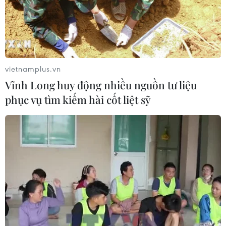
Xem thêm
vietnamplus.vn
Vĩnh Long huy động nhiều nguồn tư liệu
phục vụ tìm kiếm hài cốt liệt sỹ
CƠ QUAN CHỦ QUẢN: THÔNG TẤN XÃ VIỆT NAM
Tổng Biên tập: TRẦN TIẾN DUẨN
Phó Tổng Biên tập: NGUYỄN THỊ TÁM, KHÚC THANH
THỦY
Sở hữu trí tuệ
Quy định sử dụng
RSS
Hỗ trợ
Ngôn ngữ
TTXVN