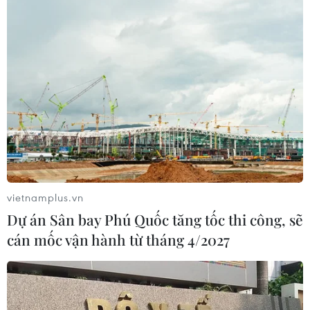
04/07/2026 01:00
Taylor Swift quyên góp 26 triệu USD
cho các tổ chức từ thiện
03/07/2026 06:16
Đêm nhạc giao hưởng 'Crescendo'
quy tụ đông đảo nghệ sỹ Việt Nam và
quốc tế
vietnamplus.vn
02/07/2026 08:22
Dự án Sân bay Phú Quốc tăng tốc thi công, sẽ
cán mốc vận hành từ tháng 4/2027
Chương trình chính luận nghệ thuật
"ADN - Hành trình nối lại mạch
nguồn"