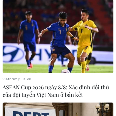
(TTXVN/Vietnam+)
vietnamplus.vn
ASEAN Cup 2026 ngày 8/8: Xác định đối thủ
của đội tuyển Việt Nam ở bán kết
#UNESCO
#Palestine
#Israel
#Thành viên đầy đủ
#Hòa bình
Palestine