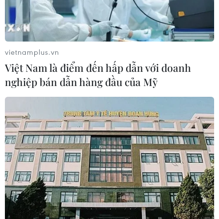
RSS
Hỗ trợ
Ngôn ngữ
TTXVN
Dịch vụ tin
Quảng cáo
vietnamplus.vn
Liên hệ
Việt Nam là điểm đến hấp dẫn với doanh
nghiệp bán dẫn hàng đầu của Mỹ
Giấy phép số: 1374/GP-BTTTT do Bộ Thông tin và Truyền thông
cấp ngày 11/9/2008.
Quảng cáo: Phó TBT Nguyễn Thị Tám: 093.5958688, Email:
tamvna@gmail.com
Điện thoại: (024) 39411349 - (024) 39411348, Fax: (024)
39411348
Email:
vietnamplus2008@gmail.com
© Bản quyền thuộc về VietnamPlus, TTXVN. Cấm sao chép dưới
mọi hình thức nếu không có sự chấp thuận bằng văn bản.