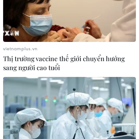
03/08/2026 00:50
Xem thêm
vietnamplus.vn
Thị trường vaccine thế giới chuyển hướng
sang người cao tuổi
CƠ QUAN CHỦ QUẢN: THÔNG TẤN XÃ VIỆT NAM
Tổng Biên tập: TRẦN TIẾN DUẨN
Phó Tổng Biên tập: NGUYỄN THỊ TÁM, KHÚC THANH
THỦY
Sở hữu trí tuệ
Quy định sử dụng