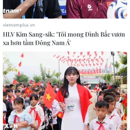
Theo Bộ Nội vụ Pháp, lực lượng an ninh nước này đang
rà soát và sàng lọc 1 triệu người trước khi sự kiện thể
thao lớn nhất thế giới chính thức bắt đầu.
vietnamplus.vn
HLV Kim Sang-sik: 'Tôi mong Đình Bắc vươn
xa hơn tầm Đông Nam Á'
Olympic Paris 2024: Pháp loại 800 nhân