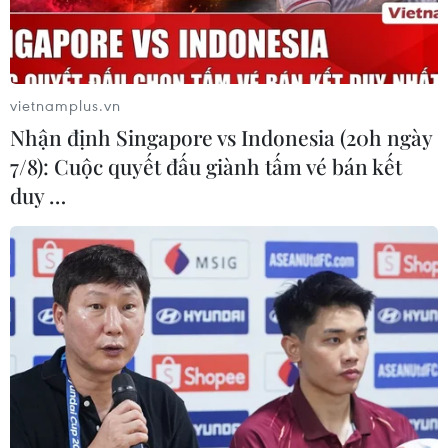
TIN LIÊN QUAN
vietnamplus.vn
Nhận định Singapore vs Indonesia (20h ngày
7/8): Cuộc quyết đấu giành tấm vé bán kết
duy …
Olympic Paris: Giới chức Pháp nhận định
hiện không có mối đe dọa khủng bố
03/04/2024 12:56