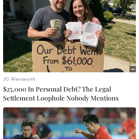
Pháp nhận định hiện
không có mối đe dọa
khủng bố
Theo Bộ Nội vụ Pháp, lực lượng an ninh nước này
đang rà soát và sàng lọc 1 triệu người trước khi sự
kiện thể thao lớn nhất thế giới chính thức bắt đầu.
(TTXVN/Vietnam+)
JG Wentworth
$25,000 In Personal Debt? The Legal
Settlement Loophole Nobody Mentions