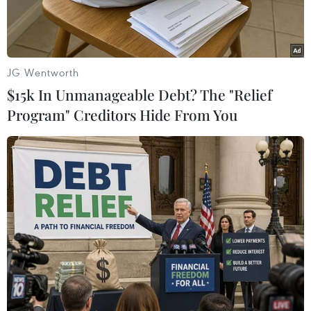
JG Wentworth
$15k In Unmanageable Debt? The "Relief
Program" Creditors Hide From You
Sông Seine, nơi dự kiến sẽ tổ chức màn diễu hành bằng thuyền
của hơn 10.500 vận động viên. (Ảnh Thu Hà/TTXVN)
Bộ trưởng Nội vụ Pháp Gerald Darmanin ngày
10/4 thông báo sẽ phong tỏa các khu vực rộng
lớn ở trung tâm thủ đô Paris đối với hầu hết
người dân một tuần trước khi khai mạc Olympic
mùa Hè 2024.