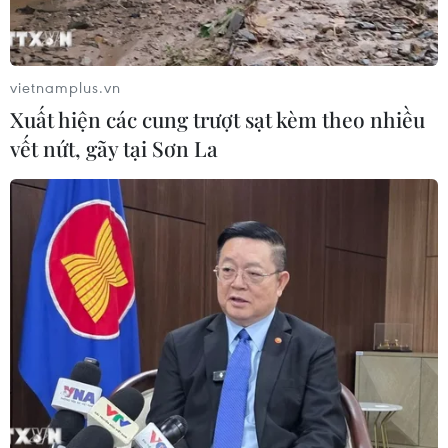
công trên Biển Đen
04/08/2026 05:54
vietnamplus.vn
Xuất hiện các cung trượt sạt kèm theo nhiều
Vì sao Google khiến Mỹ và
vết nứt, gãy tại Sơn La
EU đối đầu về chủ quyền số?
04/08/2026 04:13
Máy bay chở khách nội địa đầu tiên
của Nga hoàn tất chuyến bay thử
nghiệm
04/08/2026 01:25
Bí mật sau những chung cư không