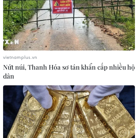
vietnamplus.vn
Nứt núi, Thanh Hóa sơ tán khẩn cấp nhiều hộ
dân