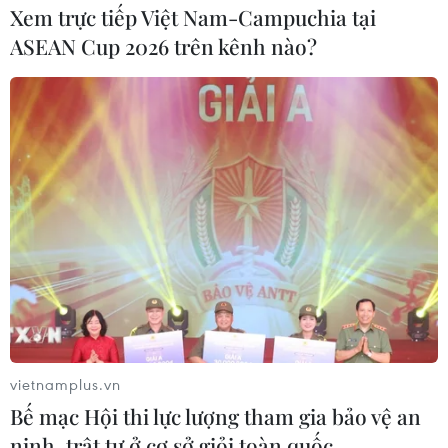
Xem trực tiếp Việt Nam-Campuchia tại
ASEAN Cup 2026 trên kênh nào?
Pháp đề nghị nước ngoài hỗ trợ đảm bảo
an ninh cho Olympic Paris 2024
29/03/2024 05:09
Một quan chức của Bộ Nội vụ Pháp cho biết Paris đã đề
nghị 46 quốc gia đồng minh cử 2.185 cảnh sát hỗ trợ
nhằm đảm bảo trải nghiệm cho khán giả theo dõi
Olympic 2024.
vietnamplus.vn
Bế mạc Hội thi lực lượng tham gia bảo vệ an
ninh, trật tự ở cơ sở giỏi toàn quốc