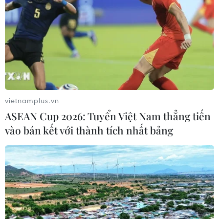
#Bộ Nội vụ Pháp
#Olympic mùa Hè
#Lễ khai mạc Olympic 2024
#Tín đồ Hồi giáo
#Dải Gaza
Pháp
vietnamplus.vn
ASEAN Cup 2026: Tuyển Việt Nam thẳng tiến
vào bán kết với thành tích nhất bảng
Theo dõi VietnamPlus
OLYMPIC PARIS 2024