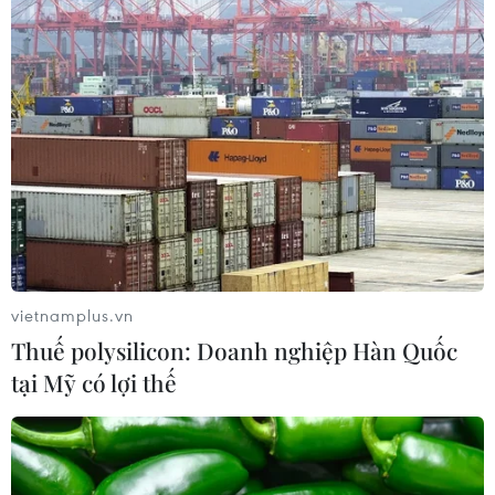
Ba Lan thảo luận việc thành lập căn
cứ quân sự thường trực với Mỹ
06/08/2026 00:06
Liên hợp quốc: Xung đột Ukraine trải
qua tháng đẫm máu nhất
05/08/2026 23:47
vietnamplus.vn
Thuế polysilicon: Doanh nghiệp Hàn Quốc
tại Mỹ có lợi thế
Đức điều tra vụ UAV gắn thuốc nổ
xuất hiện tại sân bay
05/08/2026 23:43