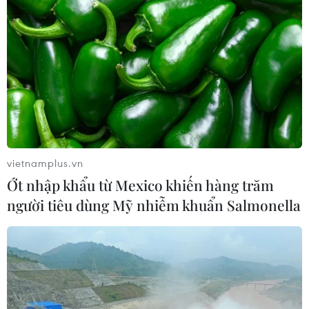
Bất ổn địa chính trị kìm hãm tăng
trưởng Eurozone
05/08/2026 22:59
Tổng thống Nga thay đổi vị
trí các chỉ huy tại mặt trận Ukraine
vietnamplus.vn
05/08/2026 15:26
Ớt nhập khẩu từ Mexico khiến hàng trăm
người tiêu dùng Mỹ nhiễm khuẩn Salmonella
Đâm dao ở trung tâm London, một
nữ nghi phạm bị bắt giữ
05/08/2026 15:07