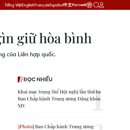
Tiếng Việt
English
Français
Español
中文
Русский
ìn giữ hòa bình
ng của Liên hợp quốc.
ĐỌC NHIỀU
Khai mạc trọng thể Hội nghị lần thứ ba
Ban Chấp hành Trung ương Đảng khóa
XIV
Ban Chấp hành Trung ương