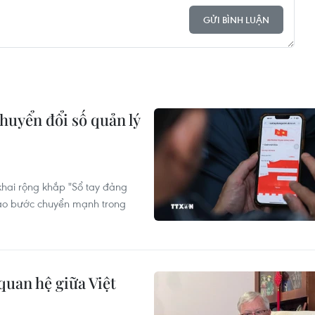
GỬI BÌNH LUẬN
huyển đổi số quản lý
 khai rộng khắp "Sổ tay đảng
tạo bước chuyển mạnh trong
quan hệ giữa Việt