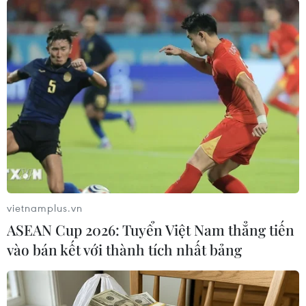
Theo dõi VietnamPlus
TIN CÙNG CHUYÊN MỤC
Trung Quốc hoàn thành bản đồ địa
chất mới của toàn bộ Mặt Trăng
07/08/2026 08:52
vietnamplus.vn
ASEAN Cup 2026: Tuyển Việt Nam thẳng tiến
vào bán kết với thành tích nhất bảng
Những định hướng lớn
trong thực hiện Nghị quyết 57-
NQ/TW