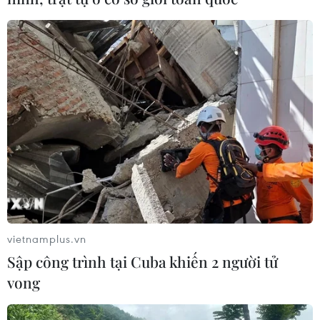
04/08/2026 15:34
Báo động xu hướng gia tăng người
trẻ mắc ung thư
04/08/2026 14:10
Tây Ban Nha phát trực tiếp nhật thực
toàn phần từ độ cao 9.000 m
04/08/2026 13:23
vietnamplus.vn
Sập công trình tại Cuba khiến 2 người tử
Đại biểu Quốc hội: Nếu không có cơ
vong
chế bảo vệ sẽ khó khuyến khích đổi
mới sáng tạo thực tiễn