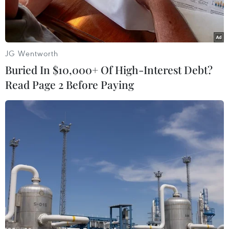
JG Wentworth
Buried In $10,000+ Of High-Interest Debt?
Read Page 2 Before Paying
Khu khảo cổ học Willendorf. (Nguồn: eva.mpg.de)
Nhóm các nhà khảo cổ quốc tế ngày 22/9 cho
biết công cuộc khai quật một khu khảo cổ ở Áo
đã cho thấy đây là nơi lưu giữ những dấu tích cổ
xưa nhất của người hiện đại ở châu Âu.
Giới khoa học cho rằng các dấu tích này có thể