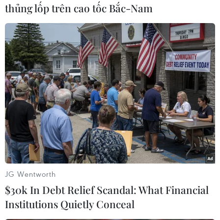
thủng lốp trên cao tốc Bắc-Nam
#Đại học Cambridge
#Người Nealderthal
#Châu Âu
#ADN
#Khí hậu
#Thời kỳ Đồ đá
#Kỷ băng hà
JG Wentworth
#Khảo cổ
Áo
$30k In Debt Relief Scandal: What Financial
Institutions Quietly Conceal