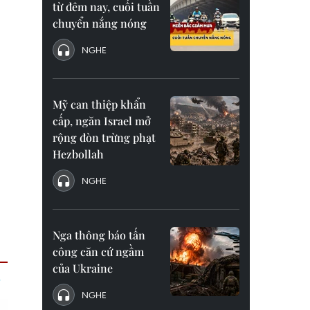
từ đêm nay, cuối tuần
chuyển nắng nóng
NGHE
Mỹ can thiệp khẩn
cấp, ngăn Israel mở
rộng đòn trừng phạt
Hezbollah
NGHE
Nga thông báo tấn
công căn cứ ngầm
của Ukraine
NGHE