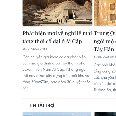
Phát hiện mới về nghi lễ mai
Trung Qu
táng thời cổ đại ở Ai Cập
ngôi mộ c
Tây Hán
26/01/2023 09:55
Các chuyên gia khảo cổ đã phát hiện
31/01/2023 11:4
cụm mộ gia đình ở bờ Tây thành phố
Các nhà khảo
Luxor, miền Nam Ai Cập. Những ngôi
tổng cộng 23
mộ này được xây dựng trên một khu vực
cất, chủ yếu
rộng 50mx70m, bao gồm 30 huyệt chôn
có niên đại t
cất.
Trường Sa, t