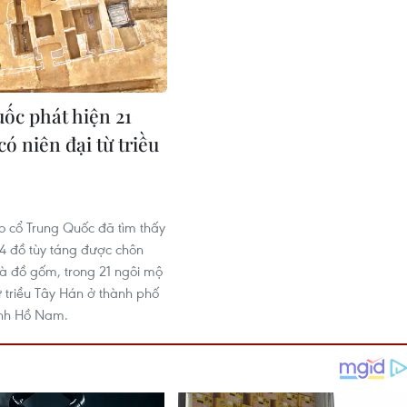
ốc phát hiện 21
ó niên đại từ triều
6
 cổ Trung Quốc đã tìm thấy
4 đồ tùy táng được chôn
 là đồ gốm, trong 21 ngôi mộ
ừ triều Tây Hán ở thành phố
ỉnh Hồ Nam.