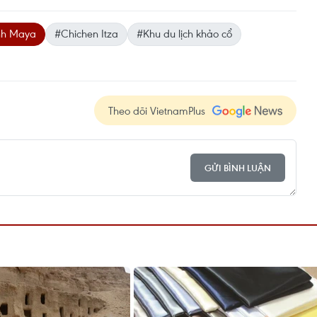
nh Maya
#Chichen Itza
#Khu du lịch khảo cổ
Theo dõi VietnamPlus
GỬI BÌNH LUẬN