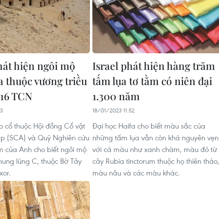
hát hiện ngôi mộ
Israel phát hiện hàng trăm
a thuộc vương triều
tấm lụa tơ tằm có niên đại
 16 TCN
1.300 năm
03
18/01/2023 11:52
 cổ thuộc Hội đồng Cổ vật
Đại học Haifa cho biết màu sắc của
ập (SCA) và Quỹ Nghiên cứu
những tấm lụa vẫn còn khá nguyên vẹn
 của Anh cho biết ngôi mộ
với cá màu như xanh chàm, màu đỏ từ
ung lũng C, thuộc Bờ Tây
cây Rubia tinctorum thuộc họ thiên thảo
xor.
màu nâu và các màu khác.