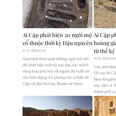
Ai Cập phát hiện 20 ngôi mộ
Ai Cập p
cổ thuộc thời kỳ Hậu nguyên
hoàng gi
từ thế kỷ
21/12/2022 01:00
Quá trình khai quật những ngôi mộ trên
15/01/2023 02:
đã phát hiện một bộ sưu tập các mảnh
Các nhà khảo
vàng bao phủ hài cốt người đã huất với
Tối cao Ai C
các hình dạng mô phỏng các vị thần Ai
New Kingdom
Cập cổ đại như Isis, Bastet và Horus.
này nằm ở Th
thành phố Lu