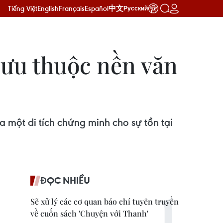
Tiếng Việt
English
Français
Español
中文
Русский
 lưu thuộc nền văn
a một di tích chứng minh cho sự tồn tại
ĐỌC NHIỀU
Sẽ xử lý các cơ quan báo chí tuyên truyền
về cuốn sách 'Chuyện với Thanh'