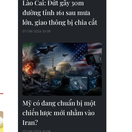
Lào Cai: Đứt gãy 30m
đường tỉnh 161 sau mưa
lớn, giao thông bị chia cắt
07/08/2026 10:08
Mỹ có đang chuẩn bị một
chiến lược mới nhằm vào
Iran?
07/08/2026 10:08