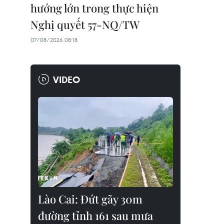
hướng lớn trong thực hiện
Nghị quyết 57-NQ/TW
07/08/2026 08:18
VIDEO
Lào Cai: Đứt gãy 30m
đường tỉnh 161 sau mưa