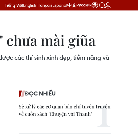
Tiếng Việt
English
Français
Español
中文
Русский
" chưa mài giũa
ược các thí sinh xinh đẹp, tiềm năng và
ĐỌC NHIỀU
Sẽ xử lý các cơ quan báo chí tuyên truyền
về cuốn sách 'Chuyện với Thanh'