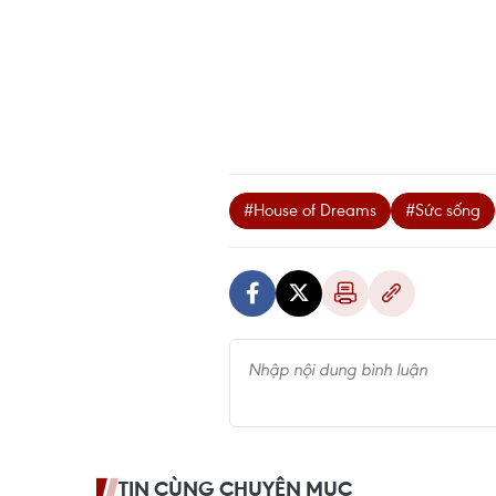
#House of Dreams
#Sức sống
TIN CÙNG CHUYÊN MỤC