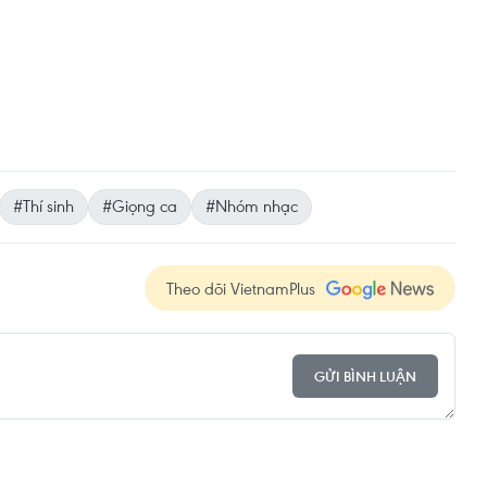
#Thí sinh
#Giọng ca
#Nhóm nhạc
Theo dõi VietnamPlus
GỬI BÌNH LUẬN