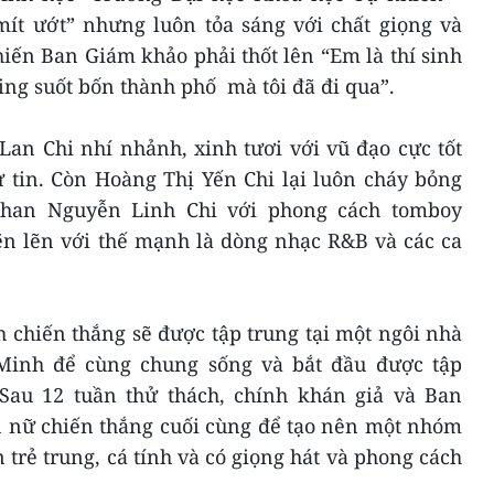
t ướt” nhưng luôn tỏa sáng với chất giọng và
iến Ban Giám khảo phải thốt lên “Em là thí sinh
ting suốt bốn thành phố mà tôi đã đi qua”.
Lan Chi nhí nhảnh, xinh tươi với vũ đạo cực tốt
ự tin. Còn Hoàng Thị Yến Chi lại luôn cháy bỏng
 Phan Nguyễn Linh Chi với phong cách tomboy
ẽn lẽn với thế mạnh là dòng nhạc R&B và các ca
nh chiến thắng sẽ được tập trung tại một ngôi nhà
 Minh để cùng chung sống và bắt đầu được tập
. Sau 12 tuần thử thách, chính khán giả và Ban
n nữ chiến thắng cuối cùng để tạo nên một nhóm
trẻ trung, cá tính và có giọng hát và phong cách