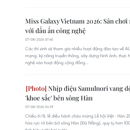
Miss Galaxy Vietnam 2026: Sân chơi 
với dấu ấn công nghệ
07/08/2026 07:40
Các thí sinh sẽ tham gia nhiều hoạt động đào tạo về AI
mạng, kỹ năng truyền thông, xây dựng hình ảnh, thực 
nghệ vào hoạt động cộng đồng...
Nhịp điệu Samulnori vang dộ
'khoe sắc' bên sông Hàn
07/08/2026 04:39
Chiều 6/8, lễ diễu hành chào mừng Lễ hội Việt - Hàn
hóa rực rỡ bên bờ sông Hàn (Đà Nẵng), quy tụ hơn 100 n
tình hữu nghị hai nước.