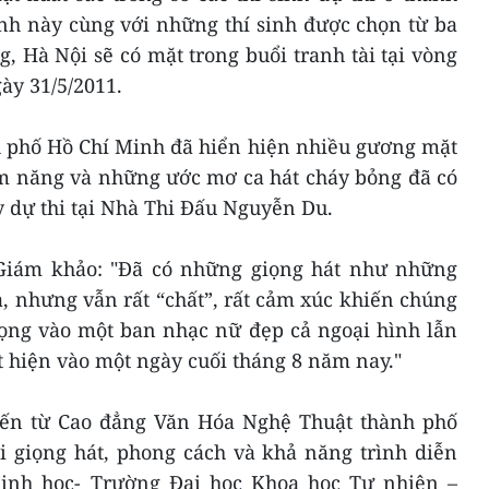
inh này cùng với những thí sinh được chọn từ ba
 Hà Nội sẽ có mặt trong buổi tranh tài tại vòng
ày 31/5/2011.
nh phố Hồ Chí Minh đã hiển hiện nhiều gương mặt
iềm năng và những ước mơ ca hát cháy bỏng đã có
ày dự thi tại Nhà Thi Đấu Nguyễn Du.
Giám khảo: "Đã có những giọng hát như những
, nhưng vẫn rất “chất”, rất cảm xúc khiến chúng
vọng vào một ban nhạc nữ đẹp cả ngoại hình lẫn
t hiện vào một ngày cuối tháng 8 năm nay."
ến từ Cao đẳng Văn Hóa Nghệ Thuật thành phố
i giọng hát, phong cách và khả năng trình diễn
 Sinh học- Trường Đại học Khoa học Tự nhiên –