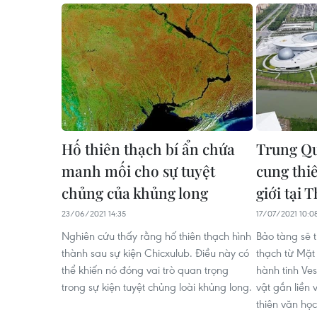
Hố thiên thạch bí ẩn chứa
Trung Q
manh mối cho sự tuyệt
cung thi
chủng của khủng long
giới tại 
23/06/2021 14:35
17/07/2021 10:0
Nghiên cứu thấy rằng hố thiên thạch hình
Bảo tàng sẽ 
thành sau sự kiện Chicxulub. Điều này có
thạch từ Mặt
thể khiến nó đóng vai trò quan trọng
hành tinh Ves
trong sự kiện tuyệt chủng loài khủng long.
vật gắn liền 
thiên văn họ