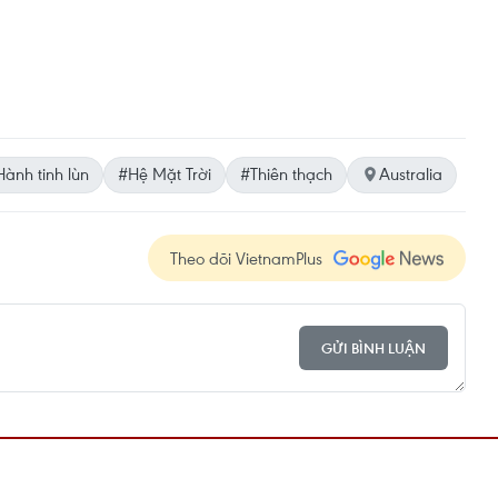
ành tinh lùn
#Hệ Mặt Trời
#Thiên thạch
Australia
Theo dõi VietnamPlus
GỬI BÌNH LUẬN