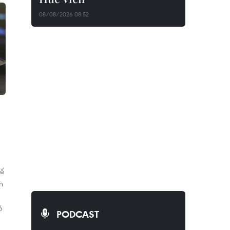
08/08/2026 08:52
hế
h
6
PODCAST