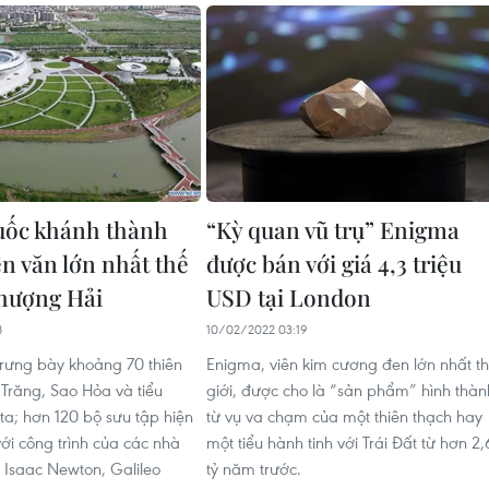
uốc khánh thành
“Kỳ quan vũ trụ” Enigma
ên văn lớn nhất thế
được bán với giá 4,3 triệu
Thượng Hải
USD tại London
8
10/02/2022 03:19
trưng bày khoảng 70 thiên
Enigma, viên kim cương đen lớn nhất t
 Trăng, Sao Hỏa và tiểu
giới, được cho là “sản phẩm” hình thàn
ta; hơn 120 bộ sưu tập hiện
từ vụ va chạm của một thiên thạch hay
với công trình của các nhà
một tiểu hành tinh với Trái Đất từ hơn 2,
c Isaac Newton, Galileo
tỷ năm trước.