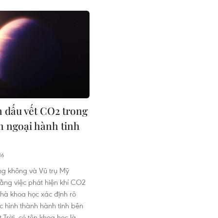
n dấu vết CO2 trong
n ngoại hành tinh
9
16
g không và Vũ trụ Mỹ
ằng việc phát hiện khí CO2
nhà khoa học xác định rõ
c hình thành hành tinh bên
Trời, có tên khoa học là