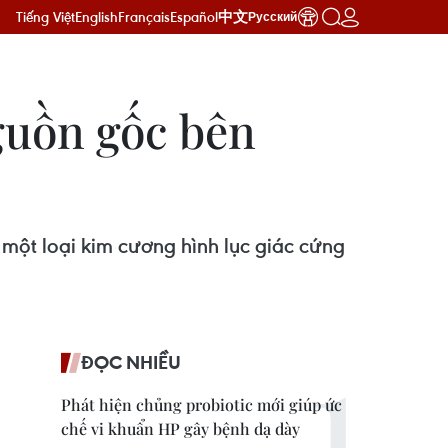
Tiếng Việt
English
Français
Español
中文
Русский
guồn gốc bên
- một loại kim cương hình lục giác cứng
ĐỌC NHIỀU
Phát hiện chủng probiotic mới giúp ức
chế vi khuẩn HP gây bệnh dạ dày