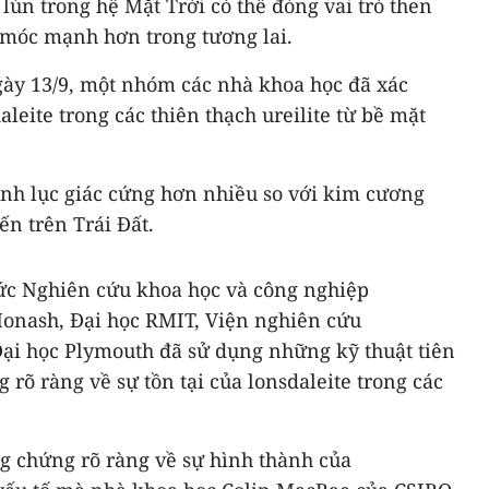
lùn trong hệ Mặt Trời có thể đóng vai trò then
y móc mạnh hơn trong tương lai.
ày 13/9, một nhóm các nhà khoa học đã xác
aleite trong các thiên thạch ureilite từ bề mặt
ình lục giác cứng hơn nhiều so với kim cương
n trên Trái Đất.
ức Nghiên cứu khoa học và công nghiệp
 Monash, Đại học RMIT, Viện nghiên cứu
Đại học Plymouth đã sử dụng những kỹ thuật tiên
 rõ ràng về sự tồn tại của lonsdaleite trong các
g chứng rõ ràng về sự hình thành của