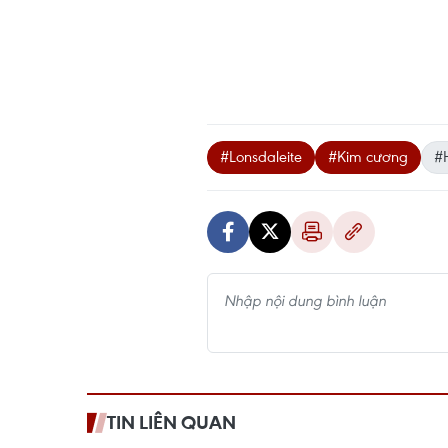
#Lonsdaleite
#Kim cương
#H
TIN LIÊN QUAN