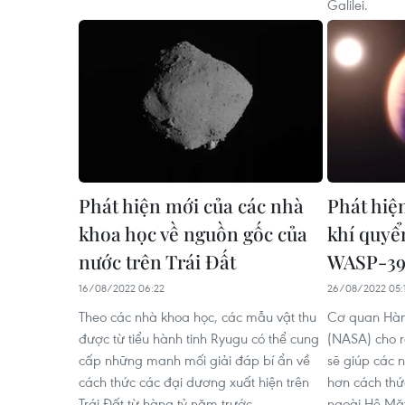
Galilei.
Phát hiện mới của các nhà
Phát hiệ
khoa học về nguồn gốc của
khí quyể
nước trên Trái Đất
WASP-3
16/08/2022 06:22
26/08/2022 05:
Theo các nhà khoa học, các mẫu vật thu
Cơ quan Hàn
được từ tiểu hành tinh Ryugu có thể cung
(NASA) cho r
cấp những manh mối giải đáp bí ẩn về
sẽ giúp các 
cách thức các đại dương xuất hiện trên
hơn cách thứ
Trái Đất từ hàng tỷ năm trước.
ngoài Hệ Mặt 