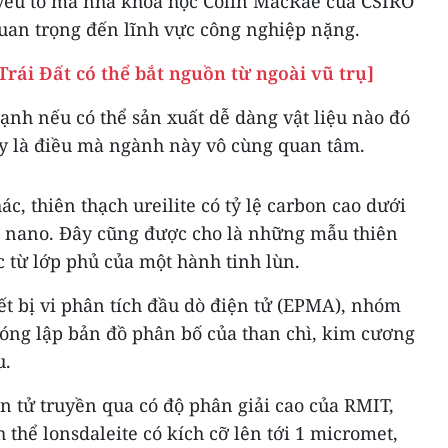
, yếu tố mà nhà khoa học Colin MacRae của CSIRO
an trọng đến lĩnh vực công nghiệp nặng.
Trái Đất có thể bắt nguồn từ ngoài vũ trụ]
h nếu có thể sản xuất dễ dàng vật liệu nào đó
y là điều mà ngành này vô cùng quan tâm.
c, thiên thạch ureilite có tỷ lệ carbon cao dưới
 nano. Đây cũng được cho là những mẫu thiên
 từ lớp phủ của một hành tinh lùn.
t bị vi phân tích đầu dò điện tử (EPMA), nhóm
óng lập bản đồ phân bố của than chì, kim cương
u.
ện tử truyền qua có độ phân giải cao của RMIT,
 thể lonsdaleite có kích cỡ lên tới 1 micromet,