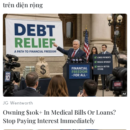
trên diện rộng
#Trung Quốc
#Thượng Hải
#Bảo tàng thiên văn học
#Cung thiên văn
#thiên thạch
#trưng bày
JG Wentworth
Trung Quốc
Owning $10k+ In Medical Bills Or Loans?
Stop Paying Interest Immediately