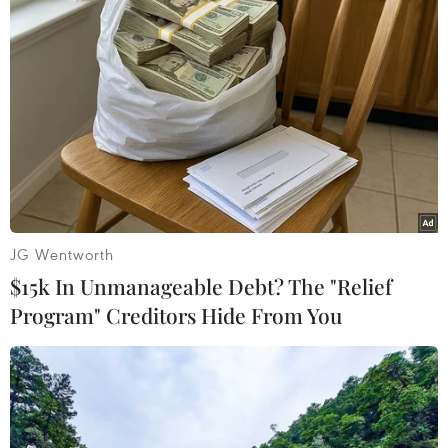
Phương pháp đo tổng khối lượng vật chất
trong vũ trụ chính xác nhất
30/09/2020 07:26
Phương pháp đo mới nhất cho kết quả khá khớp với
những giá trị từng được các nhóm nghiên cứu khác
phát hiện trước đó sử dụng các kỹ thuật vũ trụ học khác.
JG Wentworth
$15k In Unmanageable Debt? The "Relief
Program" Creditors Hide From You