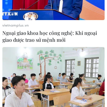
vietnamplus.vn
Ngoại giao khoa học công nghệ: Khi ngoại
giao được trao sứ mệnh mới
Australia đầu tư xây dựng kính thiên văn
vô tuyến lớn nhất thế giới
15/04/2021 07:46
Việc xây dựng kính thiên văn vô tuyến SKA ở Australia
sẽ góp phần nâng cao năng lực sản xuất của các