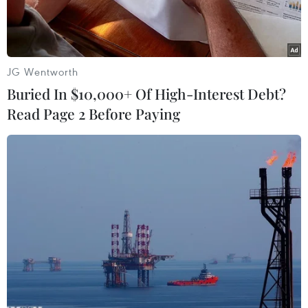
JG Wentworth
Buried In $10,000+ Of High-Interest Debt?
Read Page 2 Before Paying
Toàn cảnh Bảo tàng Thiên văn học lớn nhất thế giới. (Nguồn:
Tân hoa xã)
Bảo tàng Thiên văn học Thượng Hải của Trung
Quốc đã chính thức khánh thành ngày 17/7 và sẽ
mở cửa đón khách tham quan từ ngày 18/7.
Với diện tích khoảng 58.600m2, đây là cung