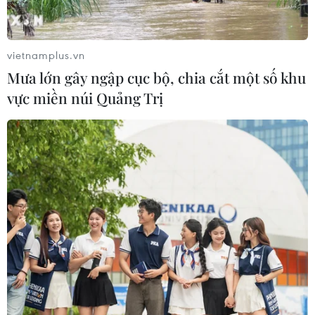
Thái Lan phát hiện hóa thạch khủng
long ăn thịt hơn 130 triệu năm tuổi
vietnamplus.vn
05/08/2026 00:00
Mưa lớn gây ngập cục bộ, chia cắt một số khu
vực miền núi Quảng Trị
WHO ghi nhận tín hiệu tích cực từ
thử nghiệm điều trị Ebola tại Congo
04/08/2026 22:42
Đến năm 2030, Việt Nam làm chủ tối
thiểu 10 công nghệ lõi
04/08/2026 15:34