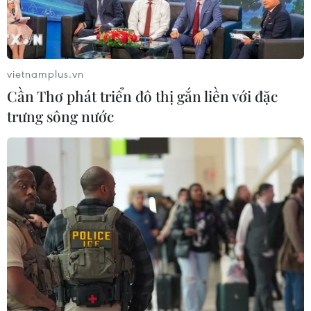
Ngoại giao khoa học công nghệ: Khi
ngoại giao được trao sứ mệnh mới
09/08/2026 11:51
vietnamplus.vn
Cần Thơ phát triển đô thị gắn liền với đặc
Trí tuệ nhân tạo tạo virus mới tiêu
trưng sông nước
diệt vi khuẩn kháng thuốc
09/08/2026 07:45
Khoa học công nghệ sẽ trở thành
động lực mới của quan hệ Việt Nam-
Australia
09/08/2026 02:01
Phát triển thiết bị biến dầu ăn đã qua