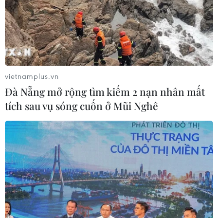
vietnamplus.vn
Đà Nẵng mở rộng tìm kiếm 2 nạn nhân mất
tích sau vụ sóng cuốn ở Mũi Nghê
TIN CÙNG CHUYÊN MỤC