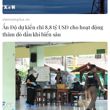
Ngoại trưởng John Kerry vẫn tin tưởng tương lai của mối
quan hệ Mỹ-Philippines bất chấp "sự bất đồng ở đâu
đó," và ông hy vọng sẽ được thăm lại Manila trước khi
vietnamplus.vn
rời nhiệm sở vào tháng 1/2017.
Ấn Độ dự kiến chi 8,8 tỷ USD cho hoạt động
thăm dò dầu khí biển sâu