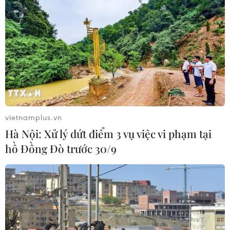
vietnamplus.vn
Hà Nội: Xử lý dứt điểm 3 vụ việc vi phạm tại
hồ Đồng Đò trước 30/9