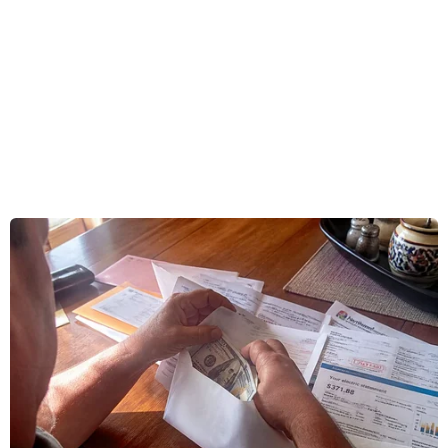
thúc Washington viện trợ mà không gắn kèm
bất cứ điều kiện nào.
Phát biểu với các phóng viên tại Singapore ngày
16/12, Ngoại trưởng Yasay bày tỏ hy vọng Mỹ
xem xét lại đề nghị viện trợ cho Philippines mà
không kèm điều kiện cũng như hành xử với
nước này dựa trên sự tôn trọng lẫn nhau, trên
cơ sở bình đẳng cao nhất.
Ngoài ra, ông Yasay cũng cho biết chính phủ của
Tổng thống Rodrigo Duterte đang nỗ lực hết sức
để giải quyết các cáo buộc về vi phạm nhân
quyền, vốn là mối lo ngại chính của Mỹ.
Tuy nhiên, nhà ngoại giao hàng đầu của
Philippines cũng cho rằng nếu Washington rốt