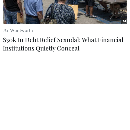
JG Wentworth
$30k In Debt Relief Scandal: What Financial
Institutions Quietly Conceal
Ngoại trưởng Philippines Perfecto Yasay (giữa) và Ngoại trưởng
Mỹ John Kerry (phải) trong cuộc gặp bên lề Hội nghị APEC ở
Peru ngày 17/11. (Nguồn: AFP/TTXVN)
Philippines đã đề nghị Mỹ xem xét lại quyết
định tạm ngừng cung cấp viện trợ nhân đạo cho
nước này, khi Ngoại trưởng Perfecto Yasay hối