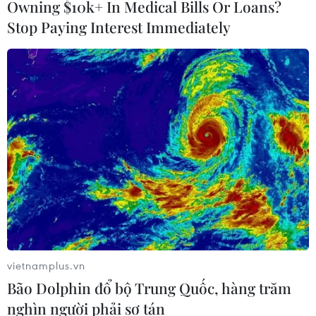
Owning $10k+ In Medical Bills Or Loans?
Stop Paying Interest Immediately
#An ninh
#Truy quét tội phạm ma túy
#Viện trợ nhân đạo
#Washington
#Philippines
#Tổng thống Rodrigo Duterte
#Mỹ-Philippines
#Nhân quyền Philippines
Mỹ
Philippines
vietnamplus.vn
Bão Dolphin đổ bộ Trung Quốc, hàng trăm
nghìn người phải sơ tán