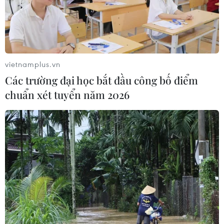
TIN CÙNG CHUYÊN MỤC
Tham vọng mở rộng “cây cầu”
thương mại châu Á - Mỹ Latinh
vietnamplus.vn
09/08/2026 15:55
Các trường đại học bắt đầu công bố điểm
chuẩn xét tuyển năm 2026
Thái Lan tạm hoãn siêu dự án hàng
chục tỷ USD kết nối hai vùng biển
09/08/2026 15:20
50 năm quan hệ ngoại giao Việt Nam-
Thái Lan: Viết tiếp câu chuyện từ trái
tim
09/08/2026 13:43