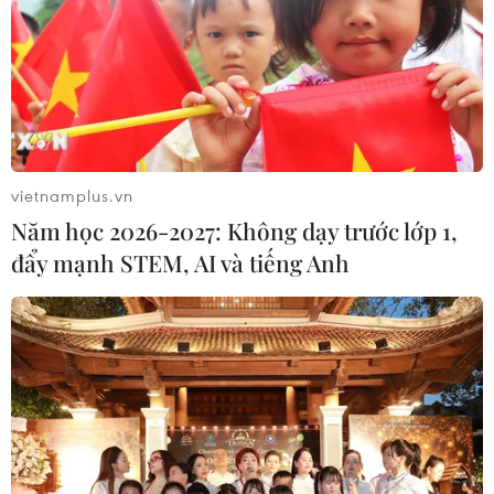
vietnamplus.vn
Năm học 2026-2027: Không dạy trước lớp 1,
đẩy mạnh STEM, AI và tiếng Anh
Mỹ: Philippines chưa thông báo về thay
đổi trong quan hệ liên minh
26/10/2016 22:47
Nhà Trắng cho biết Mỹ chưa nhận được thông báo
chính thức nào từ phía Chính phủ Philippines về việc
đưa ra những thay đổi cụ thể trong liên minh giữa hai
nước.