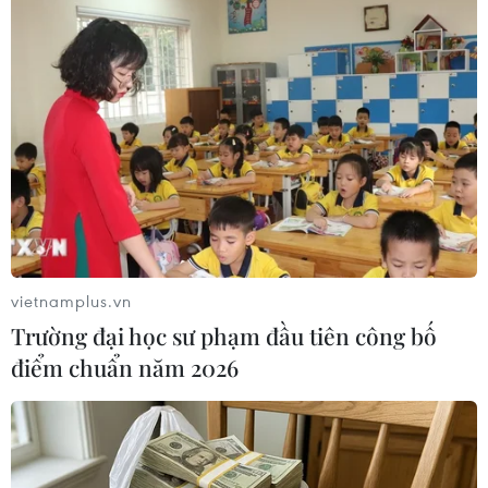
Tổng thống Philippines lại khẳng định duy
trì đồng minh quân sự với Mỹ
24/10/2016 23:45
Ngày 24/10, Tổng thống Philippines Rodrigo Duterte
khẳng định rằng ông chưa có kế hoạch thiết lập quan
hệ đồng minh quân sự với một quốc gia nào khác ngoại
trừ Mỹ.
vietnamplus.vn
Trường đại học sư phạm đầu tiên công bố
điểm chuẩn năm 2026