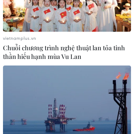
vietnamplus.vn
Chuỗi chương trình nghệ thuật lan tỏa tinh
thần hiếu hạnh mùa Vu Lan
Ông John Kerry vẫn tin tưởng vào tương
lai quan hệ Mỹ-Philippines
03/11/2016 22:50