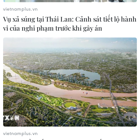
Đô đốc Mỹ: Hợp tác quân sự Mỹ-
vietnamplus.vn
Philippines chưa có thay đổi
Vụ xả súng tại Thái Lan: Cảnh sát tiết lộ hành
16/11/2016 10:53
vi của nghi phạm trước khi gây án
Đô đốc Hải quân Harry Harris nhấn mạnh hiện vẫn
chưa có bất kỳ thay đổi nào từ phía Philippines dù Tổng
thống Duterte từng tuyên bố sẵn sàng yêu cầu quân đội
Mỹ rút khỏi các căn cứ của nước này.
vietnamplus.vn