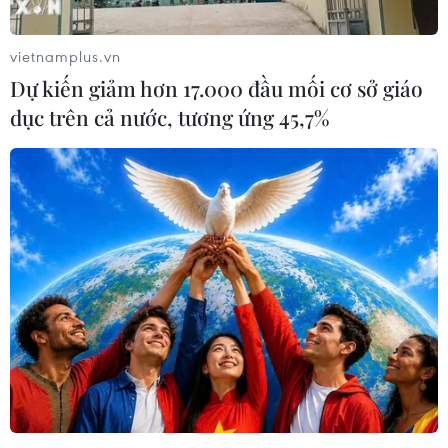
Lãnh đạo các địa phương chỉ đạo thành lập các
tổ thường trực ở các trụ sở các xã và mở đường
vietnamplus.vn
dây nóng, để ứng cứu kịp thời trước bão và mưa
Dự kiến giảm hơn 17.000 đầu mối cơ sở giáo
lớn./.
dục trên cả nước, tương ứng 45,7%
(TTXVN/Vietnam+)