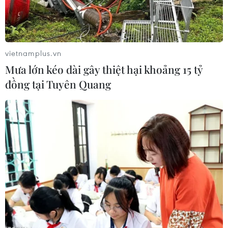
phố.
vietnamplus.vn
Mưa lớn kéo dài gây thiệt hại khoảng 15 tỷ
đồng tại Tuyên Quang
Phó Thủ tướng Trịnh Đình Dũng kiểm tra công tác phòng chống
bão số 9 tại bờ biển Cửa Đại thành phố Hội An, tỉnh Quảng
Nam. (Ảnh: Trần Tĩnh/TTXVN)