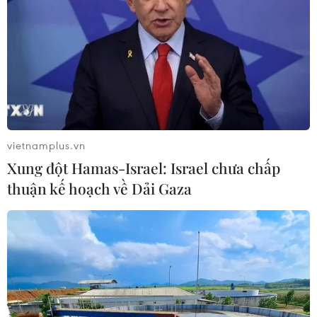
vietnamplus.vn
Xung đột Hamas-Israel: Israel chưa chấp
Bờ biển Cửa Đại thành phố Hội An, tỉnh Quảng Nam bị sạt lở
thuận kế hoạch về Dải Gaza
nghiêm trọng. (Ảnh: Trần Tĩnh/TTXVN)
Các bộ liên quan cùng với các địa phương phải
rà soát tất cả các hồ, đập để kịp thời phát hiện,
xử lý sự cố nếu có; đồng thời quản lý, vận hành
an toàn hồ đập, đặc biệt là quy trình vận hành
các hồ thủy điện.