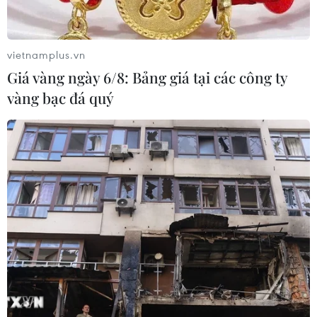
vietnamplus.vn
Giá vàng ngày 6/8: Bảng giá tại các công ty
vàng bạc đá quý
Tạm dừng khai thác tại 5 sân bay do ảnh
hưởng của bão số 9
27/10/2020 08:43
Các sân bay trong khu vực bão số 9 dự kiến đổ bộ vào
đã được tạm dừng khai thác để đảm bảo an toàn hàng
không và dự kiến đón khách trở lại từ 16 giờ ngày
28/10.