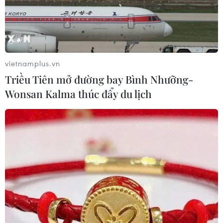
Bão số 9 'mạnh nhất trong 20 năm', nguy
vietnamplus.vn
cơ gây lụt diện rộng
Triều Tiên mở đường bay Bình Nhưỡng-
27/10/2020 09:32
Wonsan Kalma thúc đẩy du lịch
Đại diện Trung tâm Dự báo Khí tượng Thủy văn Quốc
gia cho biết do di chuyển trong điều kiện thuận lợi trên
biển nên bão số 9 được nhận định sẽ tiếp tục mạnh lên
từ chiều, tối nay (27/10).