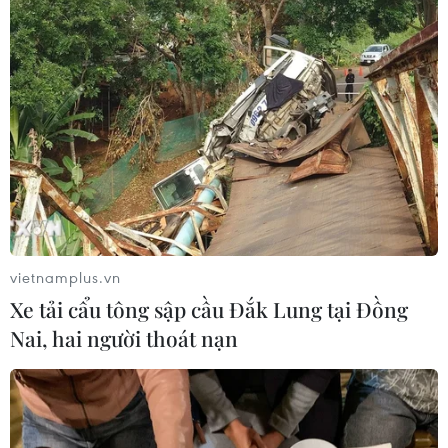
vietnamplus.vn
Xe tải cẩu tông sập cầu Đắk Lung tại Đồng
Nai, hai người thoát nạn