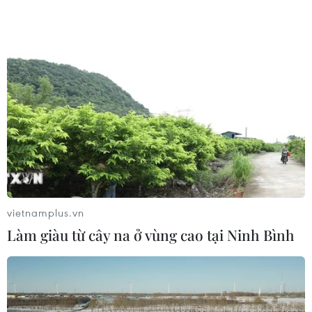
phòng tránh bão số 9.
vietnamplus.vn
Làm giàu từ cây na ở vùng cao tại Ninh Bình
Thành lập Ban Chỉ đạo tiền phương để
ứng phó với bão số 9
27/10/2020 05:39