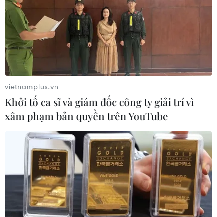
vietnamplus.vn
Khởi tố ca sĩ và giám đốc công ty giải trí vì
TIN CÙNG CHUYÊN MỤC
xâm phạm bản quyền trên YouTube
Cảnh báo lũ quét, sạt lở đất ở 8 tỉnh
khu vực Bắc Bộ và Thanh Hóa
06/08/2026 03:47
Mưa lớn kéo dài gây thiệt hại khoảng
15 tỷ đồng tại Tuyên Quang