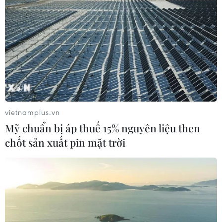
Ban Chỉ đạo tiền phương chịu trách nhiệm trực tiếp chỉ
đạo, kiểm tra, đôn đốc các ngành, các địa phương triển
khai công tác ứng phó với bão số 9 một cách hiệu quả
nhất và giảm thiểu thiệt hại tối đa.
vietnamplus.vn
Mỹ chuẩn bị áp thuế 15% nguyên liệu then
chốt sản xuất pin mặt trời