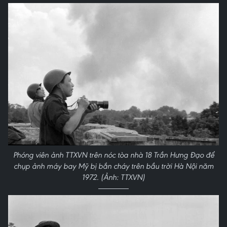
Phóng viên ảnh TTXVN trên nóc tòa nhà 18 Trần Hưng Đạo để
chụp ảnh máy bay Mỹ bị bắn cháy trên bầu trời Hà Nội năm
1972. (Ảnh: TTXVN)