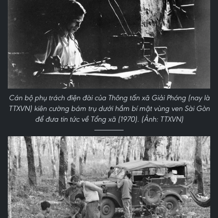
Cán bộ phụ trách điện đài của Thông tấn xã Giải Phóng (nay là
TTXVN) kiên cường bám trụ dưới hầm bí mật vùng ven Sài Gòn
để đưa tin tức về Tổng xã (1970). (Ảnh: TTXVN)