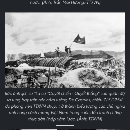
nước. (Ảnh: Trần Mai Hưởng/TTXVN)
Bức ảnh lịch sử "Lá cờ "Quyết chiến - Quyết thắng" của quân đội
ta tung bay trên nóc hầm tướng De Castries, chiều 7/5/1954"
do phóng viên TTXVN chụp, trở thành biểu tượng của chủ nghĩa
anh hùng cách mạng Việt Nam trong cuộc đấu tranh chống
thực dân Pháp xâm lược. (Ảnh: TTXVN)