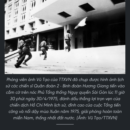
Phóng viên ảnh Vũ Tạo của TTXVN đã chụp được hình ảnh lịch
sử các chiến sĩ Quân đoàn 2 - Binh đoàn Hương Giang tiến vào
cắm cờ trên nóc Phủ Tổng thống Ngụy quyền Sài Gòn lúc 11 giờ
30 phút ngày 30/4/1975, đánh dấu thắng lợi trọn vẹn của
chiến dịch Hồ Chí Minh lịch sử, đỉnh cao của cuộc Tổng tiến
công và nổi dậy mùa Xuân năm 1975, giải phóng hoàn toàn
miền Nam, thống nhất đất nước. (Ảnh: Vũ Tạo/TTXVN)