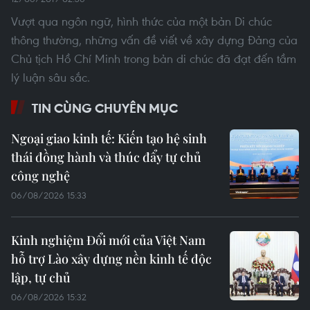
Vượt qua ngôn ngữ, hình thức của một bản Di chúc
thông thường, những vấn đề viết về xây dựng Đảng của
Chủ tịch Hồ Chí Minh trong bản di chúc đã đạt đến tầm
lý luận sâu sắc.
TIN CÙNG CHUYÊN MỤC
Ngoại giao kinh tế: Kiến tạo hệ sinh
thái đồng hành và thúc đẩy tự chủ
công nghệ
06/08/2026 15:33
Kinh nghiệm Đổi mới của Việt Nam
hỗ trợ Lào xây dựng nền kinh tế độc
lập, tự chủ
06/08/2026 15:32