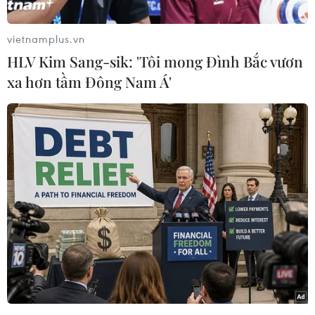
vietnamplus.vn
HLV Kim Sang-sik: 'Tôi mong Đình Bắc vươn
xa hơn tầm Đông Nam Á'
Những bó hoa hương đa sắc màu. (Ảnh: Tường Vi/TTXVN)