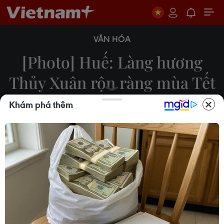
VĂN HÓA
[Photo] Huế: Làng hương
Thủy Xuân rộn ràng mùa Tết
Khám phá thêm
09/01/2020 04:00
Ngoài việc phục vụ tín ngưỡng, những năm trở lại
đây, người dân làng hương Thủy Xuân còn phát
triển loại hình du lịch truyền thống kết hợp trải
nghiệm nhằm quảng bá làng nghề và cách làm
hương.