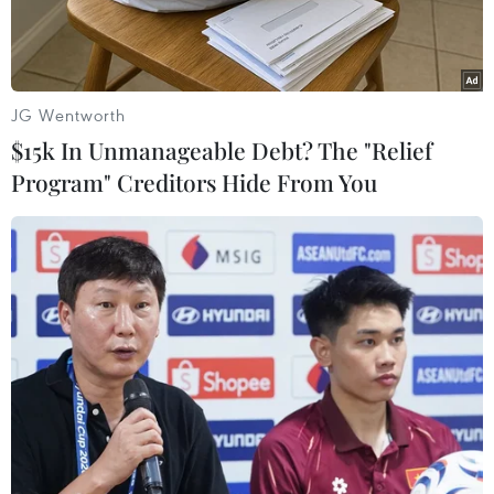
JG Wentworth
$15k In Unmanageable Debt? The "Relief
Program" Creditors Hide From You
Những bó hương bung xòe trong nắng. (Ảnh: Tường Vi/TTXVN)