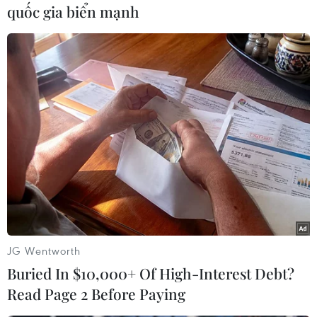
quốc gia biển mạnh
Làng hương Thủy Xuân giờ đây trở thành địa điểm du lịch đặc
sắc thu hút du khách ở cố đô Huế. (Ảnh: Tường Vi/TTXVN)
JG Wentworth
Buried In $10,000+ Of High-Interest Debt?
(TTXVN/Vietnam+)
Read Page 2 Before Paying