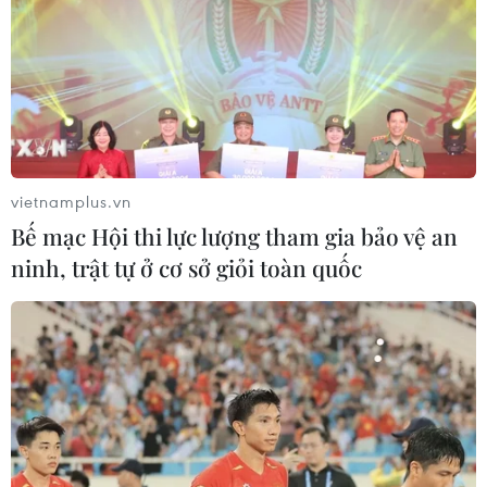
04/08/2026 14:37
Xem thêm
vietnamplus.vn
Bế mạc Hội thi lực lượng tham gia bảo vệ an
ninh, trật tự ở cơ sở giỏi toàn quốc
CƠ QUAN CHỦ QUẢN: THÔNG TẤN XÃ VIỆT NAM
Tổng Biên tập: TRẦN TIẾN DUẨN
Phó Tổng Biên tập: NGUYỄN THỊ TÁM, KHÚC THANH
THỦY
Sở hữu trí tuệ
Quy định sử dụng
RSS
Hỗ trợ