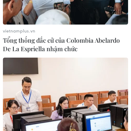
Nghị quyết số 80-NQ/TW: Hải Phòng
- bản sắc cửa biển và chiều sâu văn
hóa
vietnamplus.vn
07/08/2026 03:08
Tổng thống đắc cử của Colombia Abelardo
De La Espriella nhậm chức
Việt Nam hướng tới trở
thành trung tâm văn hóa và sáng tạo
hàng đầu khu vực
06/08/2026 23:33
Buổi hòa nhạc kéo dài 639 năm vừa
mới hoàn thành 4% hành trình
06/08/2026 11:54