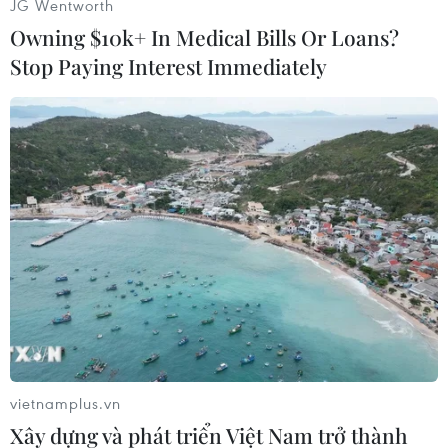
JG Wentworth
Owning $10k+ In Medical Bills Or Loans?
Stop Paying Interest Immediately
Tranh thủ những ngày nắng cuối năm bà con mang hương ra
phơi. (Ảnh: Tường Vi/TTXVN)
vietnamplus.vn
Du khách tham quan cơ sở sản xuất hương. (Ảnh: Tường
Xây dựng và phát triển Việt Nam trở thành
Vi/TTXVN)