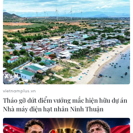
2026 cho công dân Pháp ngữ
06/08/2026 02:29
Đà Nẵng lần đầu đăng cai chung kết
Hoa hậu Di sản toàn cầu 2026
05/08/2026 11:01
Đà Nẵng chi gần 38 tỷ đồng trang trí
Tết Đinh Mùi 2027
vietnamplus.vn
05/08/2026 10:58
Tháo gỡ dứt điểm vướng mắc hiện hữu dự án
Nhà máy điện hạt nhân Ninh Thuận
Giới thiệu Bộ sách Tuyển tập các tác
phẩm chọn lọc của Tổng Tư lệnh