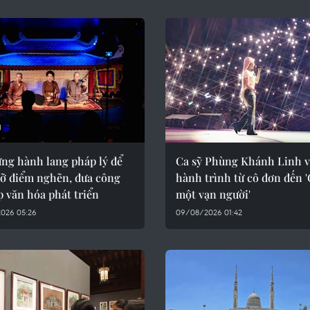
ựng hành lang pháp lý để
Ca sỹ Phùng Khánh Linh v
gỡ điểm nghẽn, đưa công
hành trình từ cô đơn đến '
 văn hóa phát triển
một vạn người'
026 05:26
09/08/2026 01:42