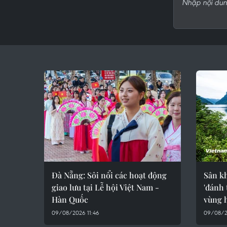
Đà Nẵng: Sôi nổi các hoạt động
Sân k
giao lưu tại Lễ hội Việt Nam -
'đánh 
Hàn Quốc
vùng 
09/08/2026 11:46
09/08/2