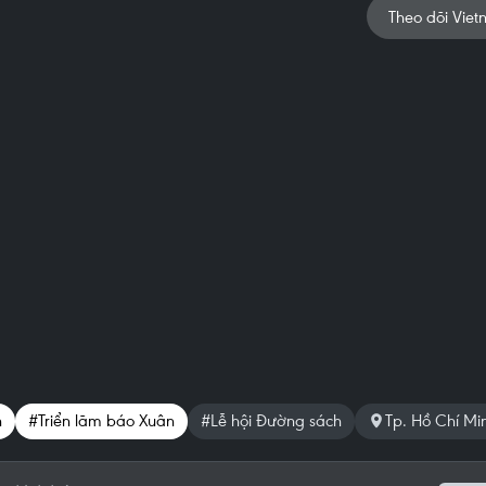
Theo dõi Viet
h
#Triển lãm báo Xuân
#Lễ hội Đường sách
Tp. Hồ Chí Mi