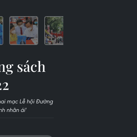
ng sách
22
khai mạc Lễ hội Đường
h nhân ái'