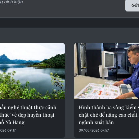
GỬI
hấu nghệ thuật thực cảnh
Hình thành ba vòng kiểm 
thức' vẻ đẹp huyền thoại
chặt chẽ để nâng cao chất
hồ Nà Hang
ngành xuất bản
026 09:17
09/08/2026 07:57