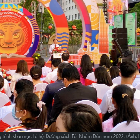
 trình khai mạc Lễ hội Đường sách Tết Nhâm Dần năm 2022. (Ảnh: