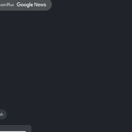
namPlus
nh