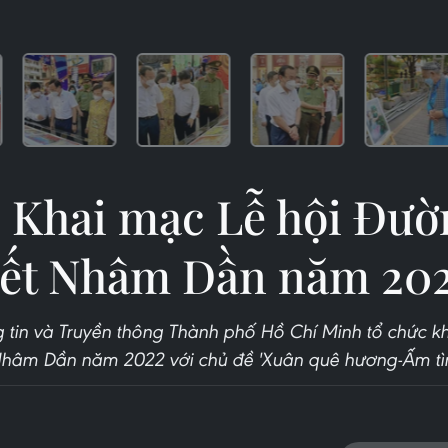
] Khai mạc Lễ hội Đườ
ết Nhâm Dần năm 20
 tin và Truyền thông Thành phố Hồ Chí Minh tổ chức 
Nhâm Dần năm 2022 với chủ đề 'Xuân quê hương-Ấm tìn