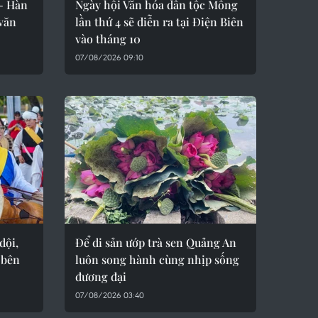
 - Hàn
Ngày hội Văn hóa dân tộc Mông
văn
lần thứ 4 sẽ diễn ra tại Điện Biên
vào tháng 10
07/08/2026 09:10
dội,
Để di sản ướp trà sen Quảng An
 bên
luôn song hành cùng nhịp sống
đương đại
07/08/2026 03:40