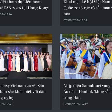
Việt tham dự Liên hoan
Khai mạc Lễ hội Việt Nam
ASEAN 2026 tại Hong Kong
Quốc 2026 rực rỡ sắc màu 
hóa
026 15:44
07/08/2026 15:03
Galaxy Vietnam 2026: Sân
Nhịp điệu Samulnori vang 
han sắc khác biệt với dấu
Áo dài - Hanbok 'khoe sắc'
ng nghệ
sông Hàn
026 07:40
07/08/2026 04:39