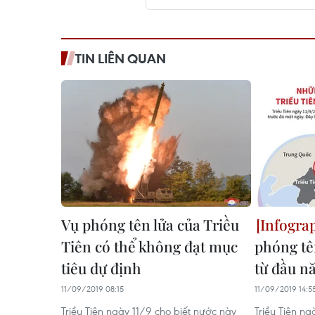
TIN LIÊN QUAN
Vụ phóng tên lửa của Triều
Tiên có thể không đạt mục
phóng tê
tiêu dự định
từ đầu n
11/09/2019 08:15
11/09/2019 14:5
Triều Tiên ngày 11/9 cho biết nước này
Triều Tiên n