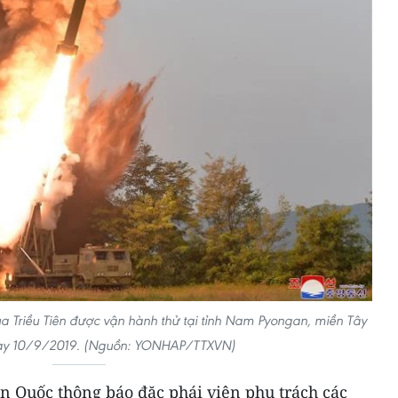
a Triều Tiên được vận hành thử tại tỉnh Nam Pyongan, miền Tây
ngày 10/9/2019. (Nguồn: YONHAP/TTXVN)
n Quốc thông báo đặc phái viên phụ trách các