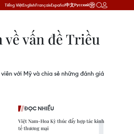
Tiếng Việt
English
Français
Español
中文
Русский
về vấn đề Triều
 viên với Mỹ và chia sẻ những đánh giá
ĐỌC NHIỀU
Việt Nam-Hoa Kỳ thúc đẩy hợp tác kinh
tế thương mại