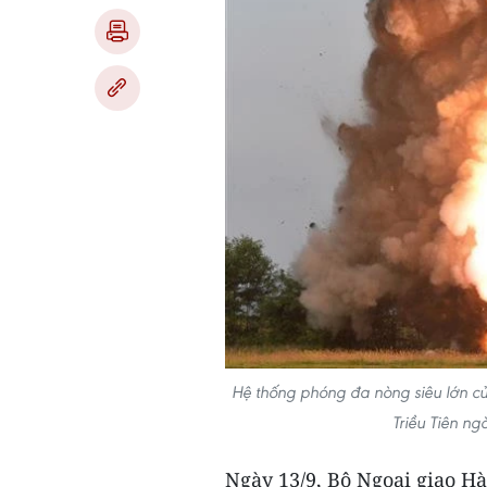
Hệ thống phóng đa nòng siêu lớn củ
Triều Tiên 
Ngày 13/9, Bộ Ngoại giao Hà