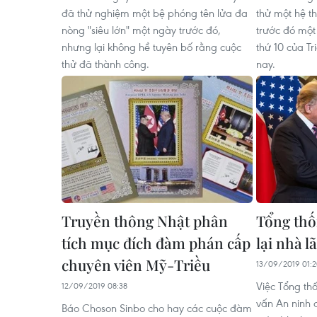
đã thử nghiệm một bệ phóng tên lửa đa
thử một hệ t
nòng "siêu lớn" một ngày trước đó,
trước đó một 
nhưng lại không hề tuyên bố rằng cuộc
thứ 10 của T
thử đã thành công.
nay.
Truyền thông Nhật phân
Tổng thố
tích mục đích đàm phán cấp
lại nhà l
chuyên viên Mỹ-Triều
13/09/2019 01:
Việc Tổng th
12/09/2019 08:38
vấn An ninh q
Báo Choson Sinbo cho hay các cuộc đàm