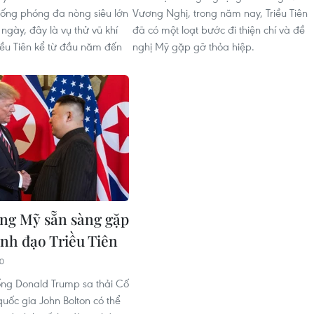
hống phóng đa nòng siêu lớn
Vương Nghị, trong năm nay, Triều Tiên
ngày, đây là vụ thử vũ khí
đã có một loạt bước đi thiện chí và đề
riều Tiên kể từ đầu năm đến
nghị Mỹ gặp gỡ thỏa hiệp.
ng Mỹ sẵn sàng gặp
ãnh đạo Triều Tiên
20
ống Donald Trump sa thải Cố
uốc gia John Bolton có thể