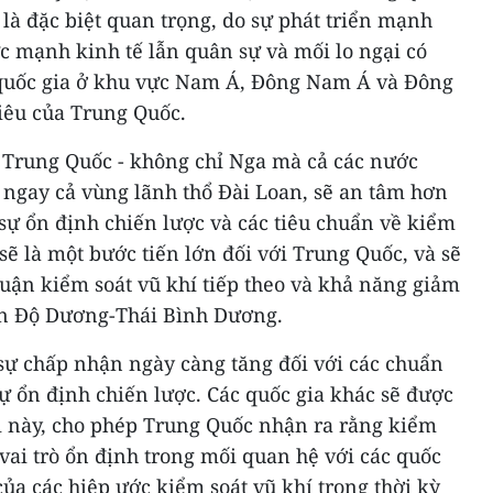
 là đặc biệt quan trọng, do sự phát triển mạnh
c mạnh kinh tế lẫn quân sự và mối lo ngại có
c quốc gia ở khu vực Nam Á, Đông Nam Á và Đông
iêu của Trung Quốc.
a Trung Quốc - không chỉ Nga mà cả các nước
ngay cả vùng lãnh thổ Đài Loan, sẽ an tâm hơn
ự ổn định chiến lược và các tiêu chuẩn về kiểm
sẽ là một bước tiến lớn đối với Trung Quốc, và sẽ
huận kiểm soát vũ khí tiếp theo và khả năng giảm
Ấn Độ Dương-Thái Bình Dương.
 sự chấp nhận ngày càng tăng đối với các chuẩn
ự ổn định chiến lược. Các quốc gia khác sẽ được
 này, cho phép Trung Quốc nhận ra rằng kiểm
 vai trò ổn định trong mối quan hệ với các quốc
của các hiệp ước kiểm soát vũ khí trong thời kỳ