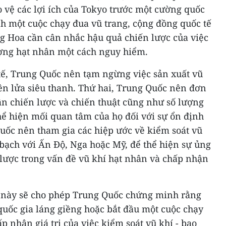
o vệ các lợi ích của Tokyo trước một cường quốc
h một cuộc chạy đua vũ trang, cộng đồng quốc tế
 Hoa cần cân nhắc hậu quả chiến lược của việc
ợng hạt nhân một cách nguy hiểm.
tế, Trung Quốc nên tạm ngừng việc sản xuất vũ
tên lửa siêu thanh. Thứ hai, Trung Quốc nên đơn
n chiến lược và chiến thuật cũng như số lượng
hể hiện mối quan tâm của họ đối với sự ổn định
uốc nên tham gia các hiệp ước về kiểm soát vũ
bạch với Ấn Độ, Nga hoặc Mỹ, để thể hiện sự ủng
 lược trong vấn đề vũ khí hạt nhân và chấp nhận
p này sẽ cho phép Trung Quốc chứng minh rằng
uốc gia láng giềng hoặc bắt đầu một cuộc chạy
p nhận giá trị của việc kiểm soát vũ khí - bao