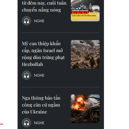
từ đêm nay, cuối tuần
chuyển nắng nóng
NGHE
Mỹ can thiệp khẩn
cấp, ngăn Israel mở
rộng đòn trừng phạt
Hezbollah
NGHE
Nga thông báo tấn
công căn cứ ngầm
của Ukraine
NGHE