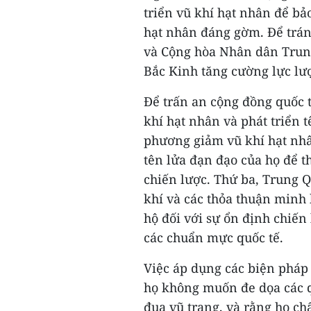
triển vũ khí hạt nhân để bả
hạt nhân đáng gờm. Để trán
và Cộng hòa Nhân dân Trung
Bắc Kinh tăng cường lực lư
Để trấn an cộng đồng quốc 
khí hạt nhân và phát triển 
phương giảm vũ khí hạt nhâ
tên lửa đạn đạo của họ để t
chiến lược. Thứ ba, Trung Q
khí và các thỏa thuận minh 
hộ đối với sự ổn định chiến
các chuẩn mực quốc tế.
Việc áp dụng các biện phá
họ không muốn đe dọa các q
đua vũ trang, và rằng họ chấ