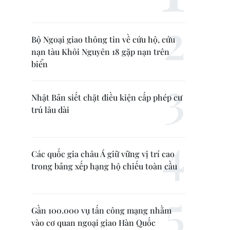
Bộ Ngoại giao thông tin về cứu hộ, cứu
nạn tàu Khôi Nguyên 18 gặp nạn trên
biển
Nhật Bản siết chặt điều kiện cấp phép cư
trú lâu dài
Các quốc gia châu Á giữ vững vị trí cao
trong bảng xếp hạng hộ chiếu toàn cầu
Gần 100.000 vụ tấn công mạng nhằm
vào cơ quan ngoại giao Hàn Quốc