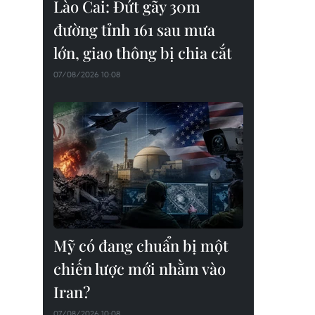
Lào Cai: Đứt gãy 30m
đường tỉnh 161 sau mưa
lớn, giao thông bị chia cắt
07/08/2026 10:08
Mỹ có đang chuẩn bị một
chiến lược mới nhằm vào
Iran?
07/08/2026 10:08