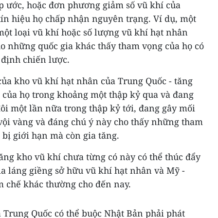
p ước, hoặc đơn phương giảm số vũ khí của
tín hiệu họ chấp nhận nguyên trạng. Ví dụ, một
một loại vũ khí hoặc số lượng vũ khí hạt nhân
o những quốc gia khác thấy tham vọng của họ có
 định chiến lược.
của kho vũ khí hạt nhân của Trung Quốc - tăng
n của họ trong khoảng một thập kỷ qua và đang
ôi một lần nữa trong thập kỷ tới, đang gây mối
g vội vàng và đáng chú ý này cho thấy những tham
bị giới hạn mà còn gia tăng.
tăng kho vũ khí chưa từng có này có thể thúc đẩy
a láng giềng sở hữu vũ khí hạt nhân và Mỹ -
ềm chế khác thường cho đến nay.
a Trung Quốc có thể buộc Nhật Bản phải phát