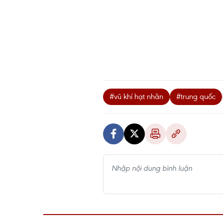
#vũ khí hạt nhân
#trung quốc