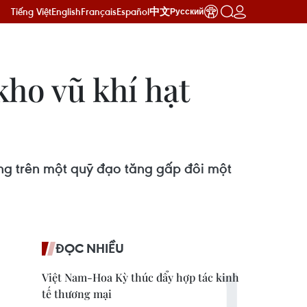
Tiếng Việt
English
Français
Español
中文
Русский
ho vũ khí hạt
ng trên một quỹ đạo tăng gấp đôi một
ĐỌC NHIỀU
Việt Nam-Hoa Kỳ thúc đẩy hợp tác kinh
tế thương mại