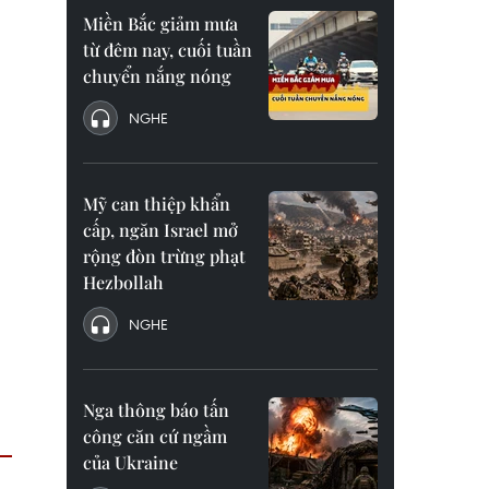
Miền Bắc giảm mưa
từ đêm nay, cuối tuần
chuyển nắng nóng
NGHE
Mỹ can thiệp khẩn
cấp, ngăn Israel mở
rộng đòn trừng phạt
Hezbollah
NGHE
Nga thông báo tấn
công căn cứ ngầm
của Ukraine