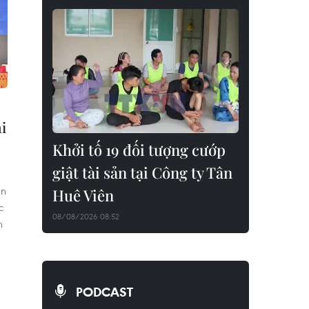
i
Khởi tố 19 đối tượng cướp
giật tài sản tại Công ty Tân
an
Huê Viên
c
08/08/2026 08:52
h
PODCAST