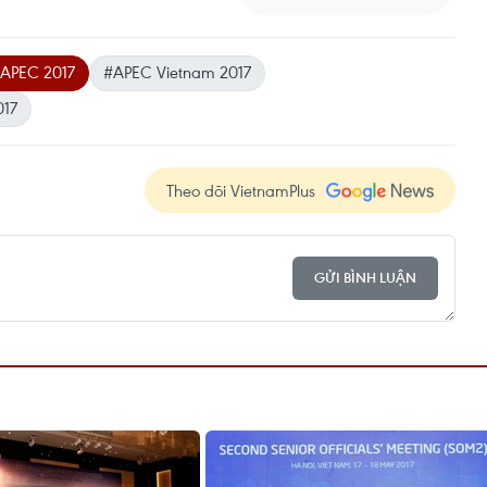
APEC 2017
#APEC Vietnam 2017
017
Theo dõi VietnamPlus
GỬI BÌNH LUẬN