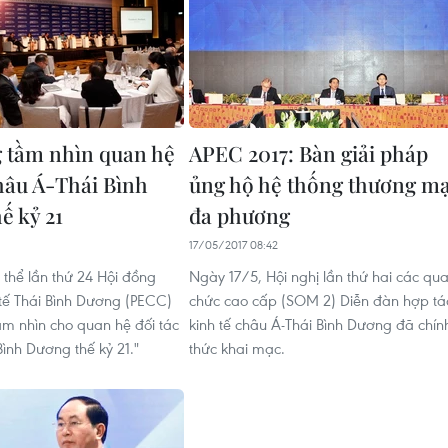
 tầm nhìn quan hệ
APEC 2017: Bàn giải pháp
châu Á-Thái Bình
ủng hộ hệ thống thương mạ
ế kỷ 21
đa phương
17/05/2017 08:42
 thể lần thứ 24 Hội đồng
Ngày 17/5, Hội nghị lần thứ hai các qu
 tế Thái Bình Dương (PECC)
chức cao cấp (SOM 2) Diễn đàn hợp tá
ầm nhìn cho quan hệ đối tác
kinh tế châu Á-Thái Bình Dương đã chín
Bình Dương thế kỷ 21."
thức khai mạc.