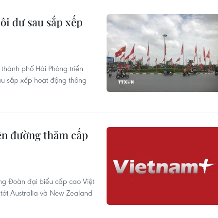
dôi dư sau sắp xếp
 thành phố Hải Phòng triển
u sắp xếp hoạt động thông
lên đường thăm cấp
g Đoàn đại biểu cấp cao Việt
ới Australia và New Zealand