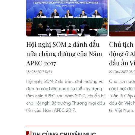
Hội nghị SOM 2 đánh dấu
Chủ tịch
nửa chặng đường của Năm
động ở A
APEC 2017
dấu ấn V
18/05/2017 13:31
22/06/2017 05:
Hội nghị SOM 2 đã bàn, định hướng và
Chủ tịch nướ
đưa ra các biện pháp cụ thể xây dựng
các hoạt độn
tầm nhìn APEC sau năm 2020, chuẩn bị
Tuần lễ Cấp
cho Hội nghị Bộ trưởng Thương mại đầu
dấu ấn Việt
tiên của Năm APEC 2017.
tín Việt Nam.
TIN CÙNG CHUYÊN MỤC