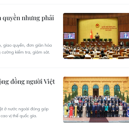
ân quyền nhưng phải
p, giao quyền, đơn giản hóa
g cường kiểm tra, giám sát.
ộng đồng người Việt
ệt ở nước ngoài đóng góp
ao vị thế quốc gia.