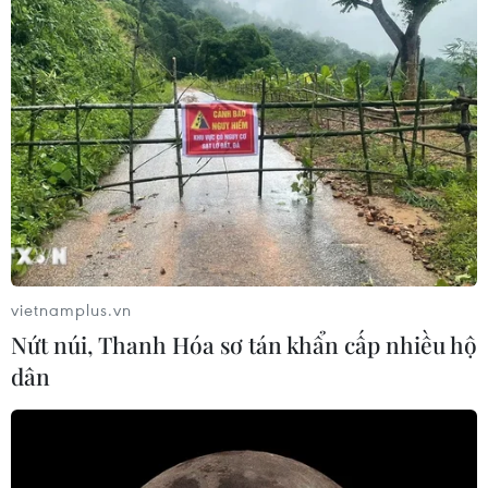
Nam chứ không chỉ là một loại hồ sơ về cuộc chiến
tranh giải phóng đất nước.
vietnamplus.vn
Nứt núi, Thanh Hóa sơ tán khẩn cấp nhiều hộ
dân