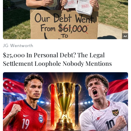
TIN LIÊN QUAN
JG Wentworth
$25,000 In Personal Debt? The Legal
Settlement Loophole Nobody Mentions
“Nhật ký chiến trường”: Ký ức về những
ngày chống Mỹ