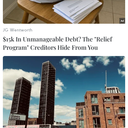
JG Wentworth
$15k In Unmanageable Debt? The "Relief
Program" Creditors Hide From You
Bìa cuốn nhật ký Nhớ đêm cõng bạn lạc rừng.
Ngày 18/11, tại Hà Nội, Tạp chí Môi trường và
Đô thị Việt Nam, Nhà xuất bản Thanh niên, Câu
lạc bộ Trái tim người lính và tác giả Đinh Đức
Lâm tổ chức giới thiệu cuốn sách
“Nhớ đêm cõng
bạn lạc rừng.”
Đây là tập nhật ký thời chiến đầu tiên trong tủ
sách “Mãi mãi tuổi 20” mà tác giả là một thầy