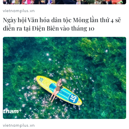
vietnamplus.vn
Ngày hội Văn hóa dân tộc Mông lần thứ 4 sẽ
diễn ra tại Điện Biên vào tháng 10
TIN CÙNG CHUYÊN MỤC
Giới thiệu Bộ sách Tuyển tập các tác
phẩm chọn lọc của Tổng Tư lệnh
Fidel Castro Ruz
vietnamplus.vn
05/08/2026 10:10