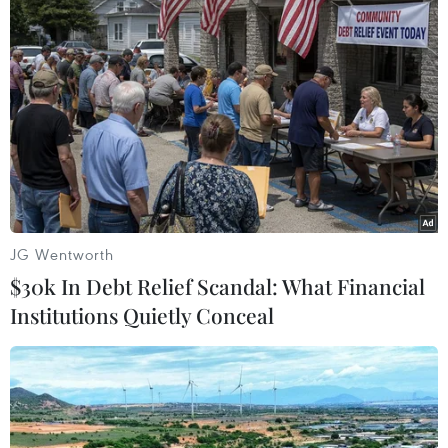
đường ngược lại: Từ Nam ra Bắc!
Cuốn sách
“Nhớ đêm cõng bạn lạc rừng”
là món
quà ý nghĩa, ra mắt bạn đọc đúng dịp kỷ niệm
Ngày Nhà giáo Việt Nam 20/11 và tác giả Đinh
Đức Lâm (nguyên Hiệu trưởng Trường Phổ
thông cơ sở xã Tiên Động, huyện Tứ Kỳ, tỉnh Hải
Dương) tròn 75 tuổi./.
JG Wentworth
(TTXVN/Vietnam+)
$30k In Debt Relief Scandal: What Financial
Institutions Quietly Conceal