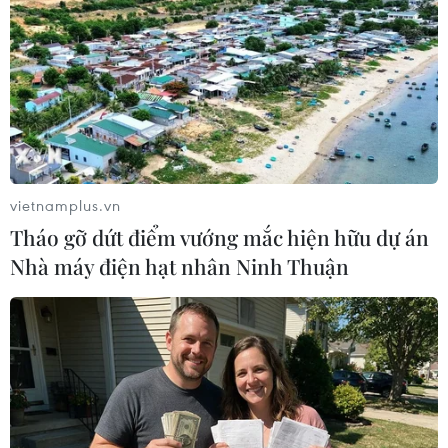
#Đinh Đức Lâm
#Nhớ đêm cõng bạn lạc rừng
vietnamplus.vn
#Tủ sách Mãi mãi tuổi 20
#Kháng chiến chống Mỹ
Tháo gỡ dứt điểm vướng mắc hiện hữu dự án
TP. Hà Nội
Nhà máy điện hạt nhân Ninh Thuận
Theo dõi VietnamPlus