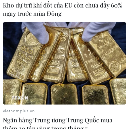
Kho dự trữ khí đốt của EU còn chưa đầy 60%
ngay trước mùa Đông
Thư, nhật ký thời chiến -
minh chứng tình yêu, dâng hiến
24/04/2020 07:00
Không chỉ chứa đựng bao tâm tình, nhiệt huyết, những
bức thư, những dòng nhật ký thời chiến còn là minh
chứng cho sức mạnh tinh thần, lý tưởng sống cao đẹp
vietnamplus.vn
của một thế hệ người Việt Nam.
Ngân hàng Trung ương Trung Quốc mua
thêm 20 tấn vàng trong tháng 7