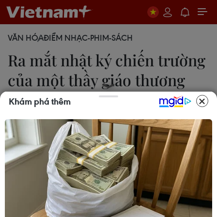
VĂN HÓA
ĐIỂM NHẠC-PHIM-SÁCH
Ra mắt nhật ký chiến trường
của một thầy giáo thương
binh
Khám phá thêm
Phương Lan
18/11/2020 09:40
Đây là tập nhật ký thời chiến đầu tiên trong tủ sách
“Mãi mãi tuổi 20” mà tác giả là một thầy giáo
làng, từng “xếp bút nghiên,” tạm biệt học trò lên
đường ra trận trong kháng chiến chống Mỹ.