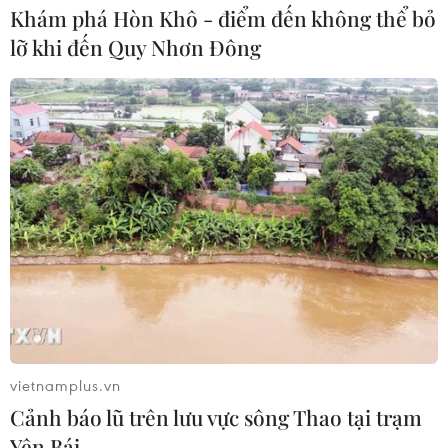
Khám phá Hòn Khô - điểm đến không thể bỏ
lỡ khi đến Quy Nhơn Đông
FAHASA mở lối đưa sách Việt
ra thế giới
30/07/2026 13:41
'Thắp lên Việt Nam': Ca khúc khơi
dậy lòng biết ơn với các thương binh-
liệt sỹ
27/07/2026 12:07
Phim về Quan họ Việt Nam chính
thức phát hành toàn cầu
vietnamplus.vn
25/07/2026 07:52
Cảnh báo lũ trên lưu vực sông Thao tại trạm
Yên Bái