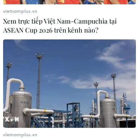
vietnamplus.vn
Xem trực tiếp Việt Nam-Campuchia tại
ASEAN Cup 2026 trên kênh nào?
Ra mắt bộ sách “Nhật ký thời chiến Việt
Nam” sau 16 năm biên soạn
22/04/2020 09:17
Nhà xuất bản Hội Nhà văn Việt Nam phối hợp với Quỹ
“Mãi mãi tuổi 20” và Câu lạc bộ “Trái tim người lính”
xuất bản bộ sách “Nhật ký thời chiến Việt Nam” của
nhiều tác giả.
vietnamplus.vn