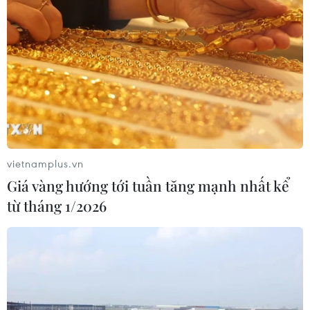
Liên hoan Phim Châu Á lần thứ 4 báo
hiệu nhiều đột phá cho điện ảnh Việt
Nam
27/06/2026 12:45
Tìm hiểu lịch sử chữ viết Ba Na thông
qua cuốn sách tranh cho độc giả nhỏ
tuổi
vietnamplus.vn
27/06/2026 11:34
Giá vàng hướng tới tuần tăng mạnh nhất kể
từ tháng 1/2026
Ca sỹ Huyền Trang hát 'Em là cô gái
Việt Nam' ca ngợi vẻ đẹp quê hương
đất nước
26/06/2026 07:29