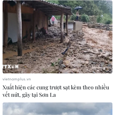
Điểm hẹn văn hóa mới cho mùa Hè
2026
31/05/2026 04:38
'Thực đơn' sách phong phú cho độc
giả nhỏ tuổi nhân Ngày Quốc tế
Thiếu nhi 1/6
31/05/2026 01:12
Xem thêm
vietnamplus.vn
Xuất hiện các cung trượt sạt kèm theo nhiều
vết nứt, gãy tại Sơn La
CƠ QUAN CHỦ QUẢN: THÔNG TẤN XÃ VIỆT NAM