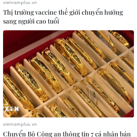
vietnamplus.vn
08/08/2026 17:11
Thị trường vaccine thế giới chuyển hướng
sang người cao tuổi
Bạo lực súng đạn đặt ra thách thức
đối với Thái Lan
08/08/2026 12:20
59 năm ASEAN: Giữ vững đoàn kết,
định hình tương lai
08/08/2026 10:09
Việt Nam nằm trong nhóm 5 quốc gia
có nhiều chuyến bay qua Thái Lan
vietnamplus.vn
08/08/2026 06:38
Chuyển Bộ Công an thông tin 7 cá nhân bán