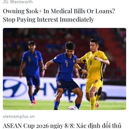
JG Wentworth
Trước đó, Bộ Giao thông vận tải Indonesia cho
Owning $10k+ In Medical Bills Or Loans?
biết máy bay Twin Otter 300 mang số hiệu PK-
Stop Paying Interest Immediately
OTW của hãng Rimbun Air Cargo đã bị mất liên
lạc vào sáng 15/9 tại huyện Intan Jaya, tỉnh
Papua.
Người phát ngôn bộ trên, bà Adita Irawati, cho
biết máy bay trên cất cánh lúc 6h40 từ huyện
Nabire đến huyện Intan Jaya và mất liên lạc vào
lúc 7h37, ngay trước khi hạ cánh.
Theo bà, máy bay chở hàng hóa thiết yếu và vật
liệu xây dựng với ba người trên khoang gồm
phi công chính, phi công phụ và kỹ thuật viên.
Liên lạc cuối cùng giữa kiểm soát không lưu với
vietnamplus.vn
phi công diễn ra lúc 7h30.
ASEAN Cup 2026 ngày 8/8: Xác định đối thủ