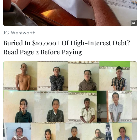
JG Wentworth
Buried In $10,000+ Of High-Interest Debt?
Read Page 2 Before Paying
Hiện trường vụ việc. (Nguồn: urdupoint.com)
Chiều 15/9, đội tìm kiếm hỗn hợp của quân đội
và cảnh sát Indonesia đã tìm được thi thể ba
thành viên phi hành đoàn gặp nạn cùng chiếc
máy bay vận tải hạng nhẹ vào sáng cùng ngày