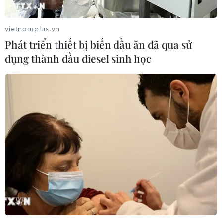
vietnamplus.vn
Phát triển thiết bị biến dầu ăn đã qua sử
dụng thành dầu diesel sinh học
TIN CÙNG CHUYÊN MỤC
Chủ tịch Quốc hội Lào
Xaysomphone Phomvihane từ trần
08/08/2026 17:30
Bang Hessen của Đức mong muốn
tăng cường hợp tác với các nước
ASEAN