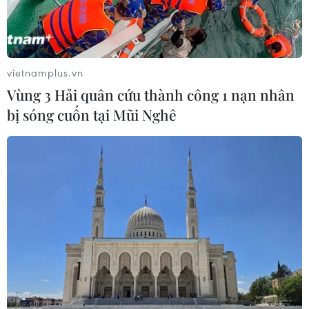
Thổ Nhĩ Kỳ, ngày 14/8; các nhân viên cứu hộ đang gấp
rút tới hiện trường.
vietnamplus.vn
Vùng 3 Hải quân cứu thành công 1 nạn nhân
bị sóng cuốn tại Mũi Nghê
Rơi máy bay vận tải quân sự mới sản xuất