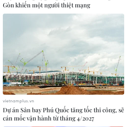
Gòn khiến một người thiệt mạng
Bờ Biển Ngà: Không có người sống sót
trong vụ rơi trực thăng quân sự
11/09/2021 01:22
Thông báo cho hay chiếc trực thăng quân sự Mi-24 của
Bờ Biển Ngà (Côte d'Ivoire) bị rơi khi đang trong nhiệm
vụ trinh sát ở biên giới phía Bắc với Burkina Faso khiến
toàn bộ 5 người thiệt mạng.
vietnamplus.vn
Dự án Sân bay Phú Quốc tăng tốc thi công, sẽ
cán mốc vận hành từ tháng 4/2027