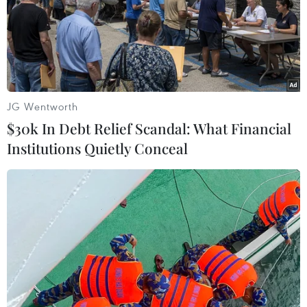
JG Wentworth
$30k In Debt Relief Scandal: What Financial
Institutions Quietly Conceal
Rơi máy bay cứu hỏa ở Thổ Nhĩ Kỳ, 8
người thiệt mạng
14/08/2021 13:43
5 binh lính Nga và 3 công dân Thổ Nhĩ Kỳ đã thiệt
mạng trong một vụ rơi máy bay cứu hỏa ở miền Nam